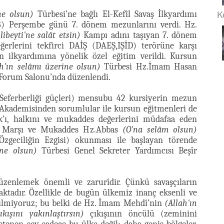
K
ne olsun)
Türbesi’ne bağlı El-Kefîl Savaş İlkyardımı
38) Perşembe günü 7. dönem mezunlarını verdi. Hz.
ibeyti'ne salât etsin)
Kampı adını taşıyan 7. dönem
ğerlerini tekfirci DAİŞ (DAEŞ,IŞİD) terörüne karşı
n ilkyardımına yönelik özel eğitim verildi. Kursun
ah'ın selâmı üzerine olsun)
Türbesi Hz.İmam Hasan
Forum Salonu’nda düzenlendi.
k Seferberliği güçleri) mensubu 42 kursiyerin mezun
 Akademisinden sorumlular ile kursun eğitmenleri de
ak’ı, halkını ve mukaddes değerlerini müdafaa eden
lli Marşı ve Mukaddes Hz.Abbas
(O'na selâm olsun)
Özgeciliğin Ezgisi) okunması ile başlayan törende
ine olsun)
Türbesi Genel Sekreter Yardımcısı Beşîr
düzenlemek önemli ve zarurîdir. Çünkü savaşçıların
tadır. Özellikle de bugün ülkemiz inanç eksenli ve
. Bilmiyoruz; bu belki de Hz. İmam Mehdî’nin
(Allah'ın
ışını yakınlaştırsın)
çıkışının öncülü (zeminini