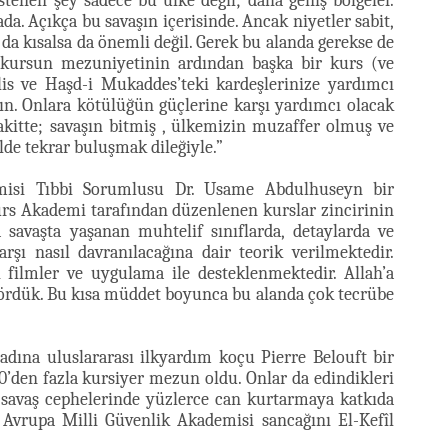
istenen şey sadece bu ülke değil; daha geniş bölgeler.
a. Açıkça bu savaşın içerisinde. Ancak niyetler sabit,
 da kısalsa da önemli değil. Gerek bu alanda gerekse de
u kursun mezuniyetinin ardından başka bir kurs (ve
lis ve Haşd-i Mukaddes’teki kardeşlerinize yardımcı
ın. Onlara kötülüğün güçlerine karşı yardımcı olacak
akitte; savaşın bitmiş , ülkemizin muzaffer olmuş ve
de tekrar buluşmak dileğiyle.”
emisi Tıbbi Sorumlusu Dr. Usame Abdulhuseyn bir
urs Akademi tarafından düzenlenen kurslar zincirinin
 savaşta yaşanan muhtelif sınıflarda, detaylarda ve
rşı nasıl davranılacağına dair teorik verilmektedir.
ci filmler ve uygulama ile desteklenmektedir. Allah’a
ördük. Bu kısa müddet boyunca bu alanda çok tecrübe
dına uluslararası ilkyardım koçu Pierre Belouft bir
’den fazla kursiyer mezun oldu. Onlar da edindikleri
la savaş cephelerinde yüzlerce can kurtarmaya katkıda
Avrupa Milli Güvenlik Akademisi sancağını El-Kefîl