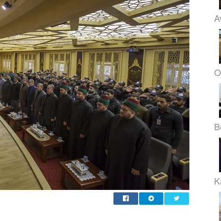
A
O
B
K