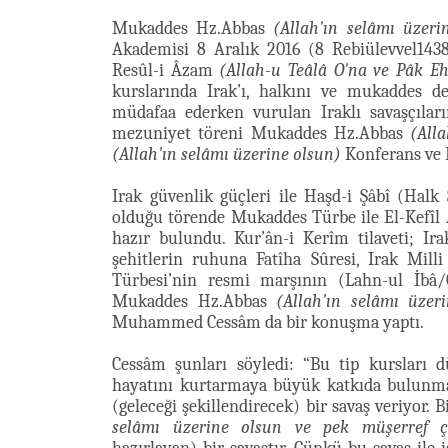
Mukaddes Hz.Abbas
(Allah'ın selâmı üzeri
Akademisi 8 Aralık 2016 (8 Rebiülevvel14
Resûl-i Âzam
(Allah-u Teâlâ O'na ve Pâk Ehl
kurslarında Irak’ı, halkını ve mukaddes de
müdafaa ederken vurulan Iraklı savaşçıları
mezuniyet töreni Mukaddes Hz.Abbas
(All
(Allah'ın selâmı üzerine olsun)
Konferans ve 
Irak güvenlik güçleri ile Haşd-i Şâbî (Hal
olduğu törende Mukaddes Türbe ile El-Kefîl
hazır bulundu. Kur’ân-i Kerîm tilaveti; Ir
şehitlerin ruhuna Fatîha Sûresi, Irak Mi
Türbesi’nin resmi marşının (Lahn-ul İbâ/
Mukaddes Hz.Abbas
(Allah'ın selâmı üzer
Muhammed Cessâm da bir konuşma yaptı.
Cessâm şunları söyledi: “Bu tip kursları 
hayatını kurtarmaya büyük katkıda bulunmak
(geleceği şekillendirecek) bir savaş veriyor
selâmı üzerine olsun ve pek müşerref çık