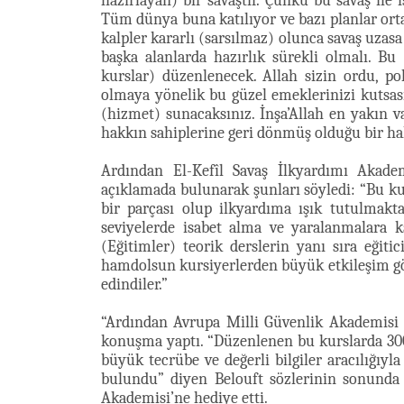
hazırlayan) bir savaştır. Çünkü bu savaş ile 
Tüm dünya buna katılıyor ve bazı planlar ortad
kalpler kararlı (sarsılmaz) olunca savaş uzasa
başka alanlarda hazırlık sürekli olmalı. B
kurslar) düzenlenecek. Allah sizin ordu, po
olmaya yönelik bu güzel emeklerinizi kutsas
(hizmet) sunacaksınız. İnşa’Allah en yakın v
hakkın sahiplerine geri dönmüş olduğu bir hal
Ardından El-Kefîl Savaş İlkyardımı Akad
açıklamada bulunarak şunları söyledi: “Bu k
bir parçası olup ilkyardıma ışık tutulmakta
seviyelerde isabet alma ve yaralanmalara ka
(Eğitimler) teorik derslerin yanı sıra eğiti
hamdolsun kursiyerlerden büyük etkileşim g
edindiler.”
“Ardından Avrupa Milli Güvenlik Akademisi a
konuşma yaptı. “Düzenlenen bu kurslarda 300
büyük tecrübe ve değerli bilgiler aracılığıy
bulundu” diyen Belouft sözlerinin sonunda 
Akademisi’ne hediye etti.