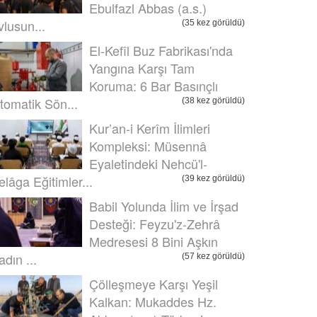
Ebulfazl Abbas (a.s.)
vlusun...
(35 kez görüldü)
El-Kefîl Buz Fabrikası'nda
Yangına Karşı Tam
Koruma: 6 Bar Basınçlı
tomatik Sön...
(38 kez görüldü)
Kur’an-i Kerîm İlimleri
Kompleksi: Müsennâ
Eyaletindeki Nehcü'l-
elâga Eğitimler...
(39 kez görüldü)
Babil Yolunda İlim ve İrşad
Desteği: Feyzu'z-Zehrâ
Medresesi 8 Bini Aşkın
adın ...
(57 kez görüldü)
Çölleşmeye Karşı Yeşil
Kalkan: Mukaddes Hz.