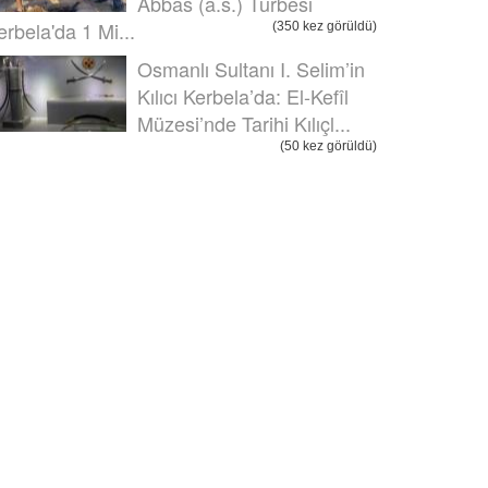
Abbas (a.s.) Türbesi
erbela'da 1 Mi...
(350 kez görüldü)
Osmanlı Sultanı I. Selim’in
Kılıcı Kerbela’da: El-Kefîl
Müzesi’nde Tarihi Kılıçl...
(50 kez görüldü)