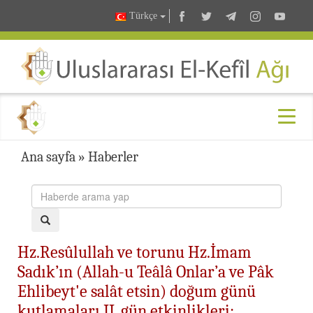
Türkçe
Ana sayfa
»
Haberler
Hz.Resûlullah ve torunu Hz.İmam
Sadık’ın (Allah-u Teâlâ Onlar’a ve Pâk
Ehlibeyt'e salât etsin) doğum günü
kutlamaları II. gün etkinlikleri: