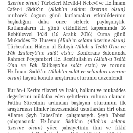
üzerine olsun)
Türbeleri Mevlid-i Nebevî ve Hz.İmam
Cafer-i Sâdık’ın
(Allah'ın selâmı üzerine olsun)
mubarek doğum günü kutlamaları etkinliklerinin
başladığını daha önce sizlerle paylaşmıştık.
Kutlamaların II. günü etkinlikleri kapsamında 16
Rebîülevvel 1438 (16 Aralık 2016) Cuma günü
Mukaddes Hz. Huseyn
(Allah'ın selâmı üzerine olsun)
Türbesi’nin Hâtem-ul Enbiyâ
(Allah-u Teâlâ O'na ve
Pâk Ehlibeyti'ne salât etsin)
Konferans Salonunda
Rahmet Peygamberi Hz. Resûlullah’ın
(Allah-u Teâlâ
O'na ve Pâk Ehlibeyti'ne salât etsin)
ve torunu
Hz.İmam Sadık’ın
(Allah'ın salât ve selâmları üzerine
olsun)
hayatı konulu araştırma oturumu düzenlendi.
Kur’ân-i Kerîm tilaveti ve Irak’ı, halkını ve mukaddes
değerlerini müdafaa eden şehitlerin ruhuna okunan
Fatiha Sûresinin ardından başlayan oturumun ilk
araştırması ilimler havzasındaki üstatlardan biri olan
Allame Şeyh Tabesî’nin çalışmasıydı. Şeyh Tabesi
çalışmasında Hz.İmam Sâdık’ın
(Allah'ın selâmı
üzerine olsun)
yüce şahsiyetinin ilmi ve fıkhî