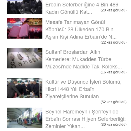
Erbaîn Seferberliğine 4 Bin 489
Kadın Gönüllü Kat...
(20 kez görüldü)
Mesafe Tanımayan Gönül
Köprüsü: 28 Ülkeden 170 Bini
Aşkın Kişi Adına Erbaîn’de N...
(22 kez görüldü)
Sultanî Broşlardan Altın
Kemerlere: Mukaddes Türbe
Müzesi'nde Nadide Takı Koleks...
(16 kez görüldü)
Kültür ve Düşünce İşleri Bölümü,
Hicri 1448 Yılı Erbaîn
Ziyaretçilerine Sunulan ...
(52 kez görüldü)
Beynel-Haremeyn-i Şerîfeyn’de
Erbaîn Sonrası Hijyen Seferberliği:
Zeminler Yıkan...
(30 kez görüldü)