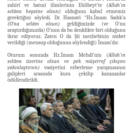
zahirî ve batınî ilimlerinin Ehlibeyt’te
(Allah'ın
selâmı hepsine olsun)
olduğunu kabul etmemiz
gerektiğini söyledi. Dr. Hasnavî “Hz.İmam Sadık’a
(O'na selâm olsun)
geldiğimizde (ve O’nu
araştırdığımızda) O’nun da bu denklikte biri olduğunu
ikrar ediyoruz. Zaten O da Şii mezhebinin nisbet
verildiği (mensup olduğunun söylendiği) İmam’dır.
Oturum sonunda Hz.İmam Mehdî’nin
(Allah'ın
selâmı üzerine olsun ve pek müşerref çıkışını
yakınlaştırsın)
vasiyetini ezberleme yarışmasının
galipleri arasında kura çekilip kazananlar
ödüllendirildi.