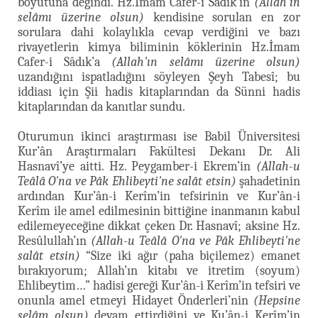
boyutuna değindi. Hz.İmam Cafer-i Sâdık’ın
(Allah'ın
selâmı üzerine olsun)
kendisine sorulan en zor
sorulara dahi kolaylıkla cevap verdiğini ve bazı
rivayetlerin kimya biliminin köklerinin Hz.İmam
Cafer-i Sâdık’a
(Allah'ın selâmı üzerine olsun)
uzandığını ispatladığını söyleyen Şeyh Tabesî; bu
iddiası için Şii hadis kitaplarından da Sünni hadis
kitaplarından da kanıtlar sundu.
Oturumun ikinci araştırması ise Babil Üniversitesi
Kur’ân Araştırmaları Fakültesi Dekanı Dr. Ali
Hasnavî’ye aitti. Hz. Peygamber-i Ekrem’in
(Allah-u
Teâlâ O'na ve Pâk Ehlibeyti'ne salât etsin)
şahadetinin
ardından Kur’ân-i Kerîm’in tefsirinin ve Kur’ân-i
Kerîm ile amel edilmesinin bittiğine inanmanın kabul
edilemeyeceğine dikkat çeken Dr. Hasnavî; aksine Hz.
Resûlullah’ın
(Allah-u Teâlâ O'na ve Pâk Ehlibeyti'ne
salât etsin)
“Size iki ağır (paha biçilemez) emanet
bırakıyorum; Allah’ın kitabı ve itretim (soyum)
Ehlibeytim…” hadisi gereği Kur’ân-i Kerîm’in tefsiri ve
onunla amel etmeyi Hidayet Önderleri’nin
(Hepsine
selâm olsun)
devam ettirdiğini ve Ku’ân-i Kerîm’in