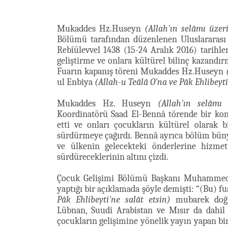
Mukaddes Hz.Huseyn
(Allah'ın selâmı üzer
Bölümü tarafından düzenlenen Uluslararası I
Rebîülevvel 1438 (15-24 Aralık 2016) tarihl
geliştirme ve onlara kültürel bilinç kazandır
Fuarın kapanış töreni Mukaddes Hz.Huseyn
ul Enbiya
(Allah-u Teâlâ O'na ve Pâk Ehlibeyti
Mukaddes Hz. Huseyn
(Allah'ın selâmı
Koordinatörü Saad El-Bennâ törende bir kon
etti ve onları çocukların kültürel olarak 
sürdürmeye çağırdı. Bennâ ayrıca bölüm bünyes
ve ülkenin gelecekteki önderlerine hizmet
sürdüreceklerinin altını çizdi.
Çocuk Gelişimi Bölümü Başkanı Muhammed H
yaptığı bir açıklamada şöyle demişti: “(Bu) 
Pâk Ehlibeyti'ne salât etsin)
mubarek doğu
Lübnan, Suudi Arabistan ve Mısır da dahil
çocukların gelişimine yönelik yayın yapan bir