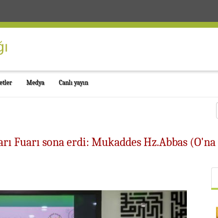
etler
Medya
Canlı yayın
arı Fuarı sona erdi: Mukaddes Hz.Abbas (O'na