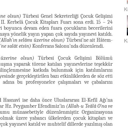
K
ine olsun)
Türbesi Genel Sekreterliği Çocuk Gelişimi
I. Kerbelâ Çocuk Kitapları Fuarı sona erdi. 15 – 24
eri boyunca devam eden fuara çocukların becerilerini
maya yönelik yayın yapan çok sayıda yayınevi katıldı.
K
(Allah'ın selâmı üzerine olsun)
Türbesi’ne ait Hâtem-
'ne salât etsin)
Konferans Salonu’nda düzenlendi.
 üzerine olsun)
Türbesi Çocuk Gelişimi Bölümü
uşma yaparak törene katılan yayınevlerine teşekkür
bilinçlenmesine katkıda bulunmak için katılımlarını
inde gerçekleştirilen bazı etkinliklerden de söz etti
 adına bu profesyonelce çalışmaları ve çabalarını
asnavî ise daha önce Uluslararası El-Kefîl Ağı’na
fuar Hz. Peygamber Efendimiz’in
(Allah-u Teâlâ O'na ve
mu münasebetiyle düzenlenmiştir. Organizasyona
 olmak üzere yabancı ülkelerden çocuk kitapları ve
çok yayınevi katıld ve muhtelif dillerde yazılmış olan