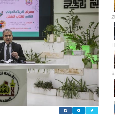
Z
H
B