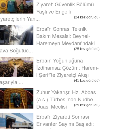
Ziyaret: Güvenlik Bölümü
Yaşlı ve Engelli
iyaretçilerin Yan...
(24 kez görüldü)
Erbaîn Sonrası Teknik
Bakım Mesaisi: Beynel-
Haremeyn Meydanı’ndaki
ava Soğutuc...
(25 kez görüldü)
Erbaîn Yoğunluğuna
İzdihamsız Çözüm: Harem-
i Şerîf’te Ziyaretçi Akışı
aşarıyla ...
(41 kez görüldü)
Zuhur Yakarışı: Hz. Abbas
(a.s.) Türbesi’nde Nudbe
Duası Meclisi
(29 kez görüldü)
Erbaîn Ziyareti Sonrası
Envanter Sayımı Başladı: