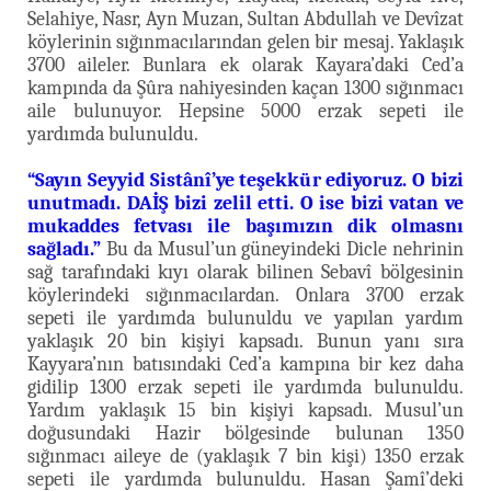
Selahiye, Nasr, Ayn Muzan, Sultan Abdullah ve Devîzat
köylerinin sığınmacılarından gelen bir mesaj. Yaklaşık
3700 aileler. Bunlara ek olarak Kayara’daki Ced’a
kampında da Şûra nahiyesinden kaçan 1300 sığınmacı
aile bulunuyor. Hepsine 5000 erzak sepeti ile
yardımda bulunuldu.
“Sayın Seyyid Sistânî’ye teşekkür ediyoruz. O bizi
unutmadı. DAİŞ bizi zelil etti. O ise bizi vatan ve
mukaddes fetvası ile başımızın dik olmasnı
sağladı.”
Bu da Musul’un güneyindeki Dicle nehrinin
sağ tarafındaki kıyı olarak bilinen Sebavî bölgesinin
köylerindeki sığınmacılardan. Onlara 3700 erzak
sepeti ile yardımda bulunuldu ve yapılan yardım
yaklaşık 20 bin kişiyi kapsadı. Bunun yanı sıra
Kayyara’nın batısındaki Ced’a kampına bir kez daha
gidilip 1300 erzak sepeti ile yardımda bulunuldu.
Yardım yaklaşık 15 bin kişiyi kapsadı. Musul’un
doğusundaki Hazir bölgesinde bulunan 1350
sığınmacı aileye de (yaklaşık 7 bin kişi) 1350 erzak
sepeti ile yardımda bulunuldu. Hasan Şamî’deki