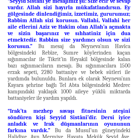
“Seyyid Sistânî’ye mesajımız şu: Size ecir ve sevap
vardır. Allah sizi hayırla mükafatlandırsın. Ey
gölgesinde dinlendiğimiz, izzetimiz, gururumuz;
Rabbim Allah sizi korusun. Vallahi, Vallahi her
aile ellerini Aziz ve Hakîm olan Allah’a açmakta
ve sizin başarınız ve sıhhatiniz için dua
etmektedir. Rabbim size yardımcı olsun ve sizi
korusun.”
Bu mesaj da Neyneva’nın Havîca
bölgesindeki Rebîze, Sumre köylerinden kaçan
sığınmacılar ile Tikrit’in Heyakil bölgesinde kalan
bazı sığınmacıların mesajı. Bu sığınmacılara 1500
erzak sepeti, 2280 battaniye ve bebek sütleri ile
yardımda bulunuldu. Bunlara ek olarak Neyneva’nın
Kayara şehrine bağlı Tel Abta bölgesindeki Medrec
kampındaki yaklaşık 1000 aileye yüklü miktarda
battaniyeler ile yardım yapıldı.
“Irak’ta mezhep savaşı fitnesinin ateşini
söndüren kişi Seyyid Sistânî’dir. Dersi iyice
anladık ve Irak düşmanlarının oyununun
farkına vardık.”
Bu da Musul’un güneyindeki
Halidiye, Ayn Mermiye, Hayata, Mekûk, Seyid Âve,