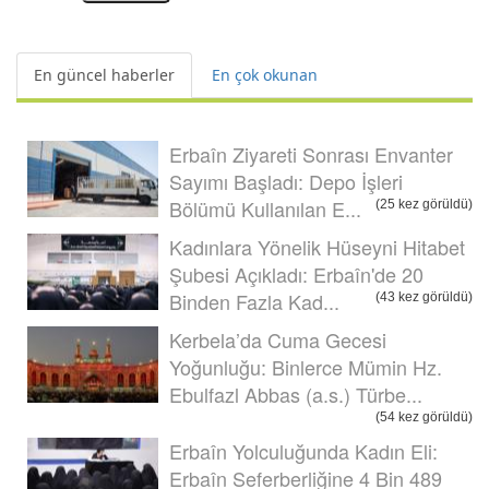
En güncel haberler
En çok okunan
Erbaîn Ziyareti Sonrası Envanter
Sayımı Başladı: Depo İşleri
Bölümü Kullanılan E...
(25 kez görüldü)
Kadınlara Yönelik Hüseyni Hitabet
Şubesi Açıkladı: Erbaîn'de 20
Binden Fazla Kad...
(43 kez görüldü)
Kerbela’da Cuma Gecesi
Yoğunluğu: Binlerce Mümin Hz.
Ebulfazl Abbas (a.s.) Türbe...
(54 kez görüldü)
Erbaîn Yolculuğunda Kadın Eli:
Erbaîn Seferberliğine 4 Bin 489