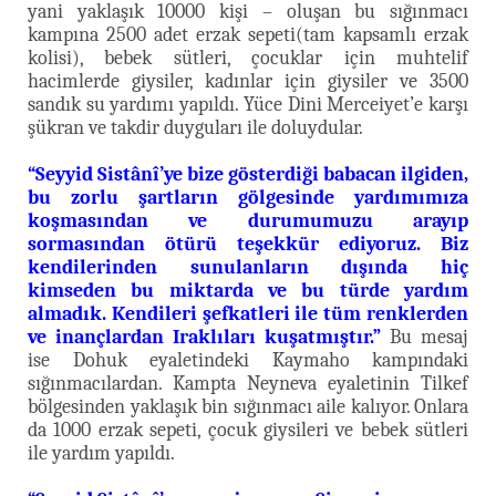
yani yaklaşık 10000 kişi – oluşan bu sığınmacı
kampına 2500 adet erzak sepeti(tam kapsamlı erzak
kolisi), bebek sütleri, çocuklar için muhtelif
hacimlerde giysiler, kadınlar için giysiler ve 3500
sandık su yardımı yapıldı. Yüce Dini Merceiyet’e karşı
şükran ve takdir duyguları ile doluydular.
“Seyyid Sistânî’ye bize gösterdiği babacan ilgiden,
bu zorlu şartların gölgesinde yardımımıza
koşmasından ve durumumuzu arayıp
sormasından ötürü teşekkür ediyoruz. Biz
kendilerinden sunulanların dışında hiç
kimseden bu miktarda ve bu türde yardım
almadık. Kendileri şefkatleri ile tüm renklerden
ve inançlardan Iraklıları kuşatmıştır.”
Bu mesaj
ise Dohuk eyaletindeki Kaymaho kampındaki
sığınmacılardan. Kampta Neyneva eyaletinin Tilkef
bölgesinden yaklaşık bin sığınmacı aile kalıyor. Onlara
da 1000 erzak sepeti, çocuk giysileri ve bebek sütleri
ile yardım yapıldı.