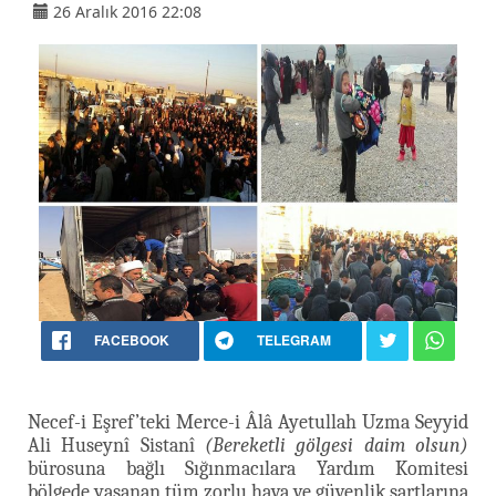
26 Aralık 2016 22:08
FACEBOOK
TELEGRAM
Necef-i Eşref’teki Merce-i Âlâ Ayetullah Uzma Seyyid
Ali Huseynî Sistanî
(Bereketli gölgesi daim olsun)
bürosuna bağlı Sığınmacılara Yardım Komitesi
bölgede yaşanan tüm zorlu hava ve güvenlik şartlarına