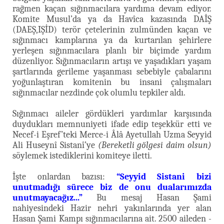
rağmen kaçan sığınmacılara yardıma devam ediyor.
Komite Musul’da ya da Havîca kazasında DAİŞ
(DAEŞ,IŞİD) terör çetelerinin zulmünden kaçan ve
sığınmacı kamplarına ya da kurtarılan şehirlere
yerleşen sığınmacılara planlı bir biçimde yardım
düzenliyor. Sığınmacıların artışı ve yaşadıkları yaşam
şartlarında gerileme yaşanması sebebiyle çabalarını
yoğunlaştıran komitenin bu insani çalışmaları
sığınmacılar nezdinde çok olumlu tepkiler aldı.
Sığınmacı aileler gördükleri yardımlar karşısında
duydukları memnuniyeti ifade edip teşekkür etti ve
Necef-i Eşref’teki Merce-i Âlâ Ayetullah Uzma Seyyid
Ali Huseynî Sistanî’ye
(Bereketli gölgesi daim olsun)
söylemek istediklerini komiteye iletti.
İşte onlardan bazısı:
“Seyyid Sistani bizi
unutmadığı sürece biz de onu dualarımızda
unutmayacağız...”
Bu mesaj Hasan Şami
nahiyesindeki Hazir nehri yakınlarında yer alan
Hasan Şami Kampı sığınmacılarına ait. 2500 aileden -