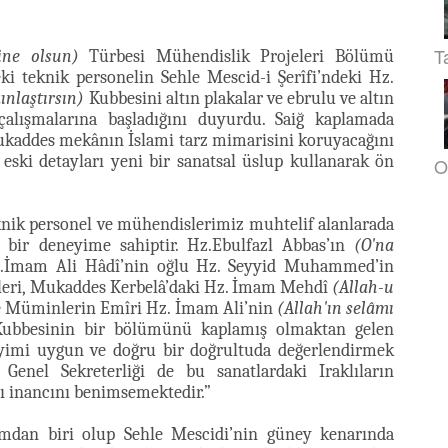
T
ine olsun)
Türbesi Mühendislik Projeleri Bölümü
i teknik personelin Sehle Mescid-i Şerîfi’ndeki Hz.
ınlaştırsın)
Kubbesini altın plakalar ve ebrulu ve altın
 çalışmalarına başladığını duyurdu. Saiğ kaplamada
 mukaddes mekânın İslami tarz mimarisini koruyacağını
ki detayları yeni bir sanatsal üslup kullanarak ön
O
knik personel ve mühendislerimiz muhtelif alanlarada
k bir deneyime sahiptir. Hz.Ebulfazl Abbas’ın
(O'na
Hz.İmam Ali Hâdî’nin oğlu Hz. Seyyid Muhammed’in
leri, Mukaddes Kerbelâ’daki Hz. İmam Mehdî
(Allah-u
 Müminlerin Emîri Hz. İmam Ali’nin
(Allah'ın selâmı
ubbesinin bir bölümünü kaplamış olmaktan gelen
eyimi uygun ve doğru bir doğrultuda değerlendirmek
Genel Sekreterliği de bu sanatlardaki Iraklıların
ı inancını benimsemektedir.”
dan biri olup Sehle Mescidi’nin güney kenarında