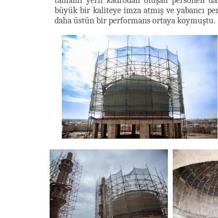
tamamı yerli kadrodan oluşan personeli dah
büyük bir kaliteye imza atmış ve yabancı per
daha üstün bir performans ortaya koymuştu.