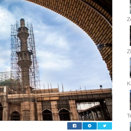
Z
Zi
K
T