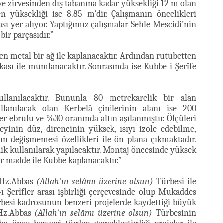
e zirvesinden dış tabanına kadar yüksekliği 12 m olan
n yüksekliği ise 8.85 m’dir. Çalışmanın öncelikleri
ı yer alıyor. Yaptığımız çalışmalar Sehle Mescidi’nin
bir parçasıdır.”
n metal bir ağ ile kaplanacaktır. Ardından rutubetten
ası ile mumlanacaktır. Sonrasında ise Kubbe-i Şerîfe
lanılacaktır. Bununla 80 metrekarelik bir alan
llanılacak olan Kerbelâ çinilerinin alanı ise 200
er ebrulu ve %30 oranında altın aşılanmıştır. Ölçüleri
eyinin düz, direncinin yüksek, ısıyı izole edebilme,
ın değişmemesi özellikleri ile ön plana çıkmaktadır.
nik kullanılarak yapılacaktır. Montaj öncesinde yüksek
bir madde ile Kubbe kaplanacaktır.”
 Hz.Abbas
(Allah'ın selâmı üzerine olsun)
Türbesi ile
 Şerîfler arası işbirliği çerçevesinde olup Mukaddes
besi kadrosunun benzeri projelerde kaydettiği büyük
 Hz.Abbas
(Allah'ın selâmı üzerine olsun)
Türbesinin