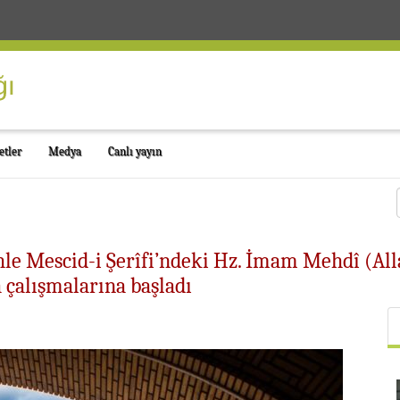
etler
Medya
Canlı yayın
e Mescid-i Şerîfi’ndeki Hz. İmam Mehdî (Alla
 çalışmalarına başladı