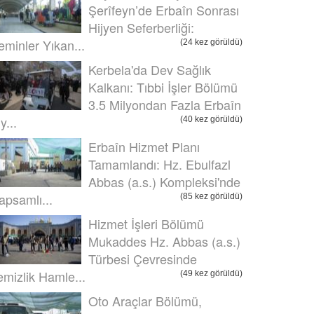
Şerîfeyn’de Erbaîn Sonrası
Hijyen Seferberliği:
eminler Yıkan...
(24 kez görüldü)
Kerbela'da Dev Sağlık
Kalkanı: Tıbbi İşler Bölümü
3.5 Milyondan Fazla Erbaîn
y...
(40 kez görüldü)
Erbaîn Hizmet Planı
Tamamlandı: Hz. Ebulfazl
Abbas (a.s.) Kompleksi'nde
apsamlı...
(85 kez görüldü)
Hizmet İşleri Bölümü
Mukaddes Hz. Abbas (a.s.)
Türbesi Çevresinde
emizlik Hamle...
(49 kez görüldü)
Oto Araçlar Bölümü,