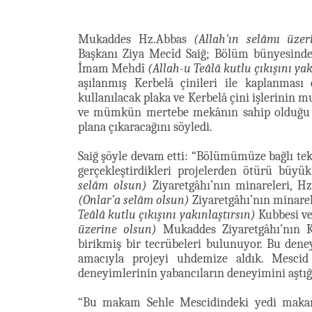
Mukaddes Hz.Abbas
(Allah'ın selâmı üzer
Başkanı Ziya Mecîd Saiğ; Bölüm bünyesindek
İmam Mehdî
(Allah-u Teâlâ kutlu çıkışını yak
aşılanmış Kerbelâ çinileri ile kaplanması
kullanılacak plaka ve Kerbelâ çini işlerinin
ve mümkün mertebe mekânın sahip olduğu es
plana çıkaracağını söyledi.
Saiğ şöyle devam etti: “Bölümümüze bağlı te
gerçekleştirdikleri projelerden ötürü büyü
selâm olsun)
Ziyaretgâhı’nın minareleri, 
(Onlar’a selâm olsun)
Ziyaretgâhı’nın minare
Teâlâ kutlu çıkışını yakınlaştırsın)
Kubbesi ve
üzerine olsun)
Mukaddes Ziyaretgâhı’nın K
birikmiş bir tecrübeleri bulunuyor. Bu den
amacıyla projeyi uhdemize aldık. Mescid 
deneyimlerinin yabancıların deneyimini aştığ
“Bu makam Sehle Mescidindeki yedi makam