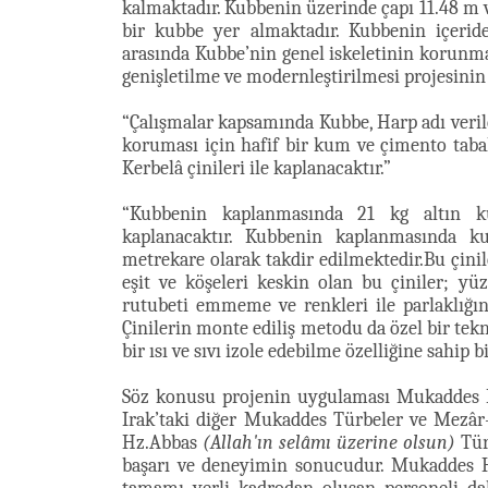
kalmaktadır. Kubbenin üzerinde çapı 11.48 m v
bir kubbe yer almaktadır. Kubbenin içeride
arasında Kubbe’nin genel iskeletinin korunmas
genişletilme ve modernleştirilmesi projesinin 
“Çalışmalar kapsamında Kubbe, Harp adı verile
koruması için hafif bir kum ve çimento tabak
Kerbelâ çinileri ile kaplanacaktır.”
“Kubbenin kaplanmasında 21 kg altın kul
kaplanacaktır. Kubbenin kaplanmasında ku
metrekare olarak takdir edilmektedir.Bu çinil
eşit ve köşeleri keskin olan bu çiniler; yüz
rutubeti emmeme ve renkleri ile parlaklığın
Çinilerin monte ediliş metodu da özel bir tek
bir ısı ve sıvı izole edebilme özelliğine sahip 
Söz konusu projenin uygulaması Mukaddes
Irak’taki diğer Mukaddes Türbeler ve Mezâr-ı
Hz.Abbas
(Allah'ın selâmı üzerine olsun)
Tür
başarı ve deneyimin sonucudur. Mukaddes