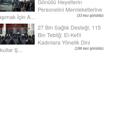
Gönüllü Heyetlerin
Personelini Memleketlerine
aşımak İçin A...
(33 kez görüldü)
27 Bin Sağlık Desteği, 115
Bin Tebliğ: El-Kefîl
Kadınlara Yönelik Dini
kullar Ş...
(186 kez görüldü)