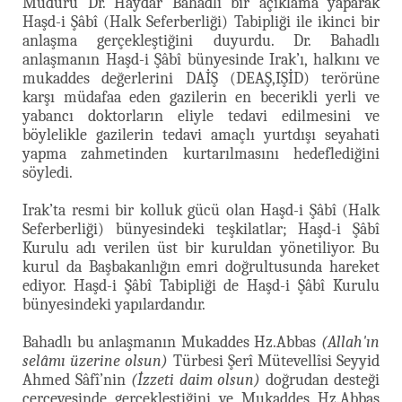
Müdürü Dr. Haydar Bahadlı bir açıklama yaparak
Haşd-i Şâbî (Halk Seferberliği) Tabipliği ile ikinci bir
anlaşma gerçekleştiğini duyurdu. Dr. Bahadlı
anlaşmanın Haşd-i Şâbî bünyesinde Irak’ı, halkını ve
mukaddes değerlerini DAİŞ (DEAŞ,IŞİD) terörüne
karşı müdafaa eden gazilerin en becerikli yerli ve
yabancı doktorların eliyle tedavi edilmesini ve
böylelikle gazilerin tedavi amaçlı yurtdışı seyahati
yapma zahmetinden kurtarılmasını hedeflediğini
söyledi.
Irak’ta resmi bir kolluk gücü olan Haşd-i Şâbî (Halk
Seferberliği) bünyesindeki teşkilatlar; Haşd-i Şâbî
Kurulu adı verilen üst bir kuruldan yönetiliyor. Bu
kurul da Başbakanlığın emri doğrultusunda hareket
ediyor. Haşd-i Şâbî Tabipliği de Haşd-i Şâbî Kurulu
bünyesindeki yapılardandır.
Bahadlı bu anlaşmanın Mukaddes Hz.Abbas
(Allah'ın
selâmı üzerine olsun)
Türbesi Şerî Mütevellîsi Seyyid
Ahmed Sâfî’nin
(İzzeti daim olsun)
doğrudan desteği
çerçevesinde gerçekleştiğini ve Mukaddes Hz.Abbas