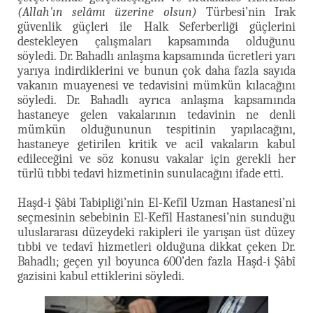
(Allah'ın selâmı üzerine olsun)
Türbesi’nin Irak
güvenlik güçleri ile Halk Seferberliği güçlerini
destekleyen çalışmaları kapsamında olduğunu
söyledi. Dr. Bahadlı anlaşma kapsamında ücretleri yarı
yarıya indirdiklerini ve bunun çok daha fazla sayıda
vakanın muayenesi ve tedavisini mümkün kılacağını
söyledi. Dr. Bahadlı ayrıca anlaşma kapsamında
hastaneye gelen vakalarının tedavinin ne denli
mümkün olduğununun tespitinin yapılacağını,
hastaneye getirilen kritik ve acil vakaların kabul
edileceğini ve söz konusu vakalar için gerekli her
türlü tıbbi tedavi hizmetinin sunulacağını ifade etti.
Haşd-i Şâbi Tabipliği’nin El-Kefîl Uzman Hastanesi’ni
seçmesinin sebebinin El-Kefîl Hastanesi’nin sunduğu
uluslararası düzeydeki rakipleri ile yarışan üst düzey
tıbbi ve tedavî hizmetleri olduğuna dikkat çeken Dr.
Bahadlı; geçen yıl boyunca 600’den fazla Haşd-i Şâbî
gazisini kabul ettiklerini söyledi.