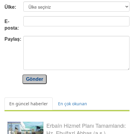
Ülke:
E-
posta:
Paylaş:
Gönder
En güncel haberler
En çok okunan
Erbaîn Hizmet Planı Tamamlandı:
Hz. Ebulfazl Abbas (a.s.)