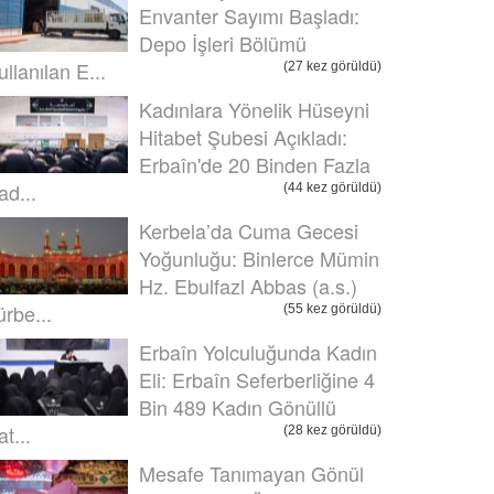
Envanter Sayımı Başladı:
Depo İşleri Bölümü
ullanılan E...
(27 kez görüldü)
Kadınlara Yönelik Hüseyni
Hitabet Şubesi Açıkladı:
Erbaîn'de 20 Binden Fazla
ad...
(44 kez görüldü)
Kerbela’da Cuma Gecesi
Yoğunluğu: Binlerce Mümin
Hz. Ebulfazl Abbas (a.s.)
ürbe...
(55 kez görüldü)
Erbaîn Yolculuğunda Kadın
Eli: Erbaîn Seferberliğine 4
Bin 489 Kadın Gönüllü
t...
(28 kez görüldü)
Mesafe Tanımayan Gönül