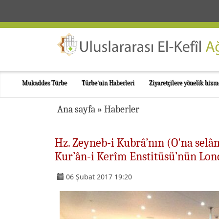
Mukaddes Türbe
Türbe'nin Haberleri
Ziyaretçilere yönelik hizm
Ana sayfa
»
Haberler
Hz. Zeyneb-i Kubrâ’nın (O'na sel
Kur’ân-i Kerîm Enstitüsü’nün Lond
06 Şubat 2017 19:20