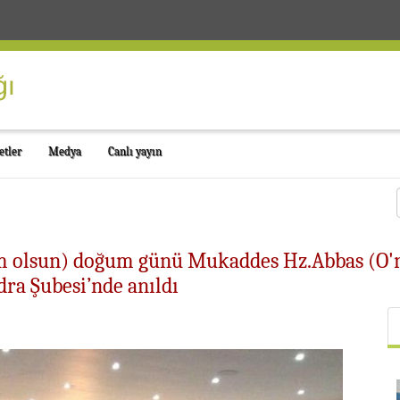
etler
Medya
Canlı yayın
âm olsun) doğum günü Mukaddes Hz.Abbas (O'na
ra Şubesi’nde anıldı