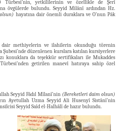
)
Türbesi’nin, yetkililerinin ve özellikle de Şerî
ına övgülerde bulundu. Seyyid Milânî ardından Hz.
 olsun)
hayatına dair önemli duraklara ve O’nun Pâk
dair methiyelerin ve ilahilerin okunduğu törenin
 Şubesi’nde düzenlenen kurslara katılan kursiyerlere
bazı konuklara da teşekkür sertifikaları ile Mukaddes
ürbesi’nden getirilen manevî hatıraya sahip özel
ullah Seyyid Fâdıl Mîlanî’nin
(Bereketleri daim olsun)
ayın Ayetullah Uzma Seyyid Ali Husenyî Sistânî’nin
silcisi Seyyid Saîd el-Halhâlî de hazır bulundu.