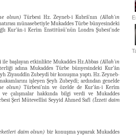
E
ne olsun)
Türbesi Hz. Zeyneb-i Kubrâ’nın
(Allah'ın
tırası münasebetiyle Mukaddes Türbe bünyesindeki
ağlı Kur’ân-i Kerîm Enstitüsü’nün Londra Şubesi’nde
T
eti ile başlayan etkinlikte Mukaddes Hz.Abbas
(Allah'ın
terliği adına Mukaddes Türbe bünyesindeki Kur’ân
eyh Ziyauddîn Zubeydî bir konuşma yaptı. Hz. Zeyneb-
akamlarını işleyen Şeyh Zubeydî; ardından genelde
ne olsun)
Türbesi’nin ve özelde de Kur’ân-i Kerîm
e ve çalışmalar hakkında bilgi verdi ve Mukaddes
besi Şerî Mütevellîsi Seyyid Ahmed Safî
(İzzeti daim
eketleri daim olsun)
bir konuşma yaparak Mukaddes