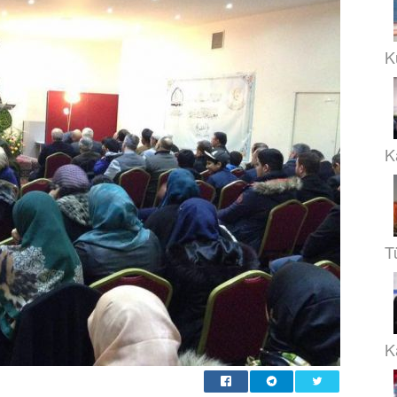
K
K
T
Ka