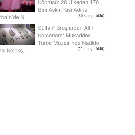
Köprüsü: 28 Ülkeden 170
Bini Aşkın Kişi Adına
rbaîn’de N...
(35 kez görüldü)
Sultanî Broşlardan Altın
Kemerlere: Mukaddes
Türbe Müzesi'nde Nadide
akı Koleks...
(21 kez görüldü)