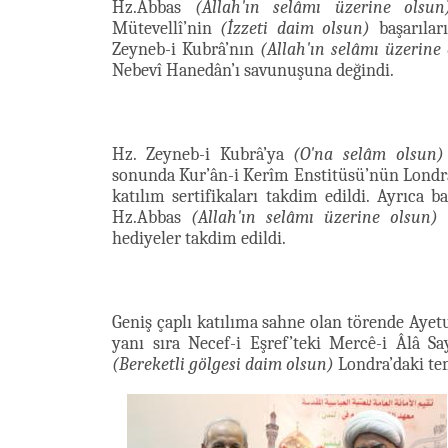
Hz.Abbas
(Allah'ın selâmı üzerine olsun
Mütevellî’nin
(İzzeti daim olsun)
başarılar
Zeyneb-i Kubrâ’nın
(Allah'ın selâmı üzerine
Nebevî Hanedân’ı savunuşuna değindi.
Hz. Zeyneb-i Kubrâ’ya
(O'na selâm olsun)
sonunda Kur’ân-i Kerîm Enstitüsü’nün Londra
katılım sertifikaları takdim edildi. Ayrıca 
Hz.Abbas
(Allah'ın selâmı üzerine olsun)
T
hediyeler takdim edildi.
Geniş çaplı katılıma sahne olan törende Ayet
yanı sıra Necef-i Eşref’teki Mercê-i Âlâ S
(Bereketli gölgesi daim olsun)
Londra’daki tem