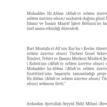
Mukaddes Hz.Abbas
(Allah'ın selâmı üzeri
selâmı üzerine olsun)
mubarek doğum günü ha
İslami ve İnsani Maarif İşleri Bölümü’ne b
özel anma etkinliği düzenledi.
Karî Mustafa el-Alî’nin Kur’ân-i Kerîm tilav
selâmı üzerine olsun)
Türbesi Genel Sekre
İlimleri, Tefsiri ve Basımı Merkezi Müdürü Ş
i Kubrâ’nın
(Allah'ın selâmı üzerine olsun)
m
Mukaddes hz:Abbas
(Allah'ın selâmı üzeri
Enstitüsü’nün başarıyla tamamladığı proj
Hz.Abbas
(Allah'ın selâmı üzerine olsun)
Tür
olsun)
selâmını iletti.”
Ardından Ayetullah Seyyid Fâdıl Mîlanî
(Ber