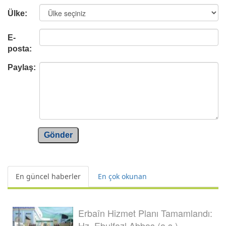
Ülke:
E-
posta:
Paylaş:
Gönder
En güncel haberler
En çok okunan
Erbaîn Hizmet Planı Tamamlandı:
Hz. Ebulfazl Abbas (a.s.)