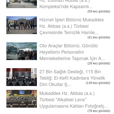
Kompleksi'nde Kapsamlı...
(59 kez görüldü)
Hizmet İşleri Bölümü Mukaddes
Hz. Abbas (a.s.) Türbesi
Çevresinde Temizlik Hamle...
(41 kez görüldü)
Oto Araçlar Bölümü, Gönüllü
Heyetlerin Personelini
Memleketlerine Taşımak İçin A...
(28 kez görüldü)
27 Bin Sağlık Desteği, 115 Bin
Tebliğ: El-Kefîl Kadınlara Yönelik
Dini Okullar Ş...
(139 kez görüldü)
Mukaddes Hz. Abbas (a.s.)
Türbesi "Alkafeel Lens"
Uygulamasına Katılan Fotoğrafç...
(78 kez görüldü)