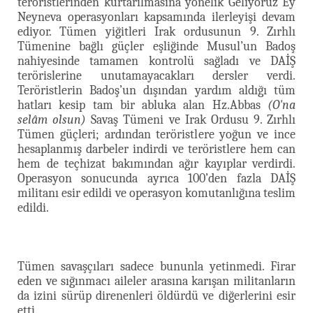
teröristlerinden kurtarılmasına yönelik Geliyoruz Ey
Neyneva operasyonları kapsamında ilerleyişi devam
ediyor. Tümen yiğitleri Irak ordusunun 9. Zırhlı
Tümenine bağlı güçler eşliğinde Musul’un Badoş
nahiyesinde tamamen kontrolü sağladı ve DAİŞ
terörislerine unutamayacakları dersler verdi.
Teröristlerin Badoş’un dışından yardım aldığı tüm
hatları kesip tam bir abluka alan Hz.Abbas
(O'na
selâm olsun)
Savaş Tümeni ve Irak Ordusu 9. Zırhlı
Tümen güçleri; ardından teröristlere yoğun ve ince
hesaplanmış darbeler indirdi ve teröristlere hem can
hem de teçhizat bakımından ağır kayıplar verdirdi.
Operasyon sonucunda ayrıca 100’den fazla DAİŞ
militanı esir edildi ve operasyon komutanlığına teslim
edildi.
Tümen savaşçıları sadece bununla yetinmedi. Firar
eden ve sığınmacı aileler arasına karışan militanların
da izini sürüp direnenleri öldürdü ve diğerlerini esir
etti.