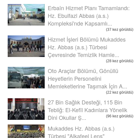
Erbaîn Hizmet Planı Tamamlandı:
Hz. Ebulfazl Abbas (a.s.)
Kompleksi'nde Kapsamlı...
(37 kez görüldü)
Hizmet İşleri Bölümü Mukaddes
Hz. Abbas (a.s.) Türbesi
Çevresinde Temizlik Hamle...
(28 kez görüldü)
Oto Araçlar Bölümü, Gönüllü
Heyetlerin Personelini
Memleketlerine Taşımak İçin A...
(22 kez görüldü)
27 Bin Sağlık Desteği, 115 Bin
Tebliğ: El-Kefîl Kadınlara Yönelik
Dini Okullar Ş...
(96 kez görüldü)
Mukaddes Hz. Abbas (a.s.)
Türbesi "Alkafeel Lens"