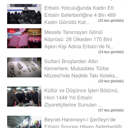
Erbaîn Yolculuğunda Kadın Eli:
Erbaîn Seferberliğine 4 Bin 489
Kadın Gönüllü Kat...
(25 kez görüldü)
Mesafe Tanımayan Gönül
Köprüsü: 28 Ülkeden 170 Bini
Aşkın Kişi Adına Erbaîn’de N...
(24 kez görüldü)
Sultanî Broşlardan Altın
Kemerlere: Mukaddes Türbe
Müzesi'nde Nadide Takı Koleks...
(20 kez görüldü)
Kültür ve Düşünce İşleri Bölümü,
Hicri 1448 Yılı Erbaîn
Ziyaretçilerine Sunulan ...
(57 kez görüldü)
Beynel-Haremeyn-i Şerîfeyn’de
Erbaîn Sonrası Hijyen Seferberliği: