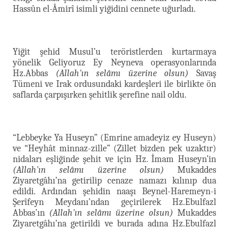
Hassûn el-Âmirî isimli yiğidini cennete uğurladı.
Yiğit şehid Musul’u teröristlerden kurtarmaya
yönelik Geliyoruz Ey Neyneva operasyonlarında
Hz.Abbas
(Allah'ın selâmı üzerine olsun)
Savaş
Tümeni ve Irak ordusundaki kardeşleri ile birlikte ön
saflarda çarpışırken şehitlik şerefine nail oldu.
“Lebbeyke Ya Huseyn” (Emrine amadeyiz ey Huseyn)
ve “Heyhât minnaz-zille” (Zillet bizden pek uzaktır)
nidaları eşliğinde şehit ve için Hz. İmam Huseyn’in
(Allah'ın selâmı üzerine olsun)
Mukaddes
Ziyaretgâhı’na getirilip cenaze namazı kılınıp dua
edildi. Ardından şehidin naaşı Beynel-Haremeyn-i
Şerîfeyn Meydanı’ndan geçirilerek Hz.Ebulfazl
Abbas’ın
(Allah'ın selâmı üzerine olsun)
Mukaddes
Ziyaretgâhı’na getirildi ve burada adına Hz.Ebulfazl