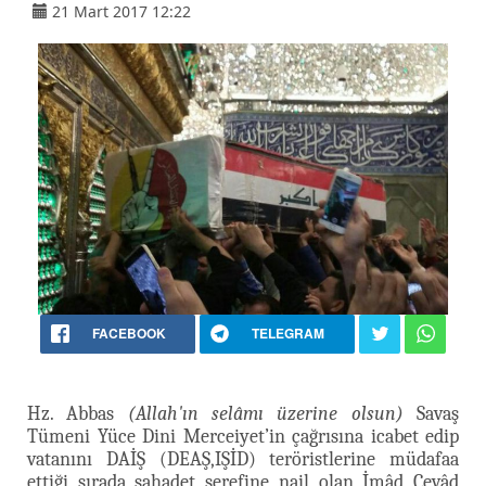
21 Mart 2017 12:22
FACEBOOK
TELEGRAM
Hz. Abbas
(Allah'ın selâmı üzerine olsun)
Savaş
Tümeni Yüce Dini Merceiyet’in çağrısına icabet edip
vatanını DAİŞ (DEAŞ,IŞİD) teröristlerine müdafaa
ettiği sırada şahadet şerefine nail olan İmâd Cevâd