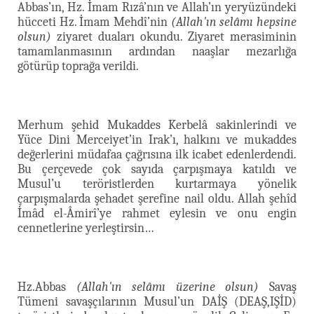
Abbas’ın, Hz. İmam Rızâ’nın ve Allah’ın yeryüzündeki
hücceti Hz. İmam Mehdî’nin
(Allah'ın selâmı hepsine
olsun)
ziyaret duaları okundu. Ziyaret merasiminin
tamamlanmasının ardından naaşlar mezarlığa
götürüp toprağa verildi.
Merhum şehid Mukaddes Kerbelâ sakinlerindi ve
Yüce Dini Merceiyet’in Irak’ı, halkını ve mukaddes
değerlerini müdafaa çağrısına ilk icabet edenlerdendi.
Bu çerçevede çok sayıda çarpışmaya katıldı ve
Musul’u teröristlerden kurtarmaya yönelik
çarpışmalarda şehadet şerefine nail oldu. Allah şehîd
İmâd el-Âmirî’ye rahmet eylesin ve onu engin
cennetlerine yerleştirsin…
Hz.Abbas
(Allah'ın selâmı üzerine olsun)
Savaş
Tümeni savaşçılarının Musul’un DAİŞ (DEAŞ,IŞİD)