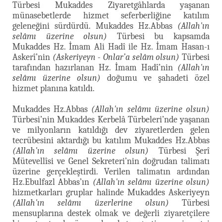
Türbesi Mukaddes Ziyaretgâhlarda yaşanan
münasebetlerde hizmet seferberliğine katılım
geleneğini sürdürdü. Mukaddes Hz.Abbas
(Allah'ın
selâmı üzerine olsun)
Türbesi bu kapsamda
Mukaddes Hz. İmam Ali Hadî ile Hz. İmam Hasan-ı
Askerî’nin
(Askeriyeyn - Onlar’a selâm olsun)
Türbesi
tarafından hazırlanan Hz. İmam Hadî’nin
(Allah'ın
selâmı üzerine olsun)
doğumu ve şahadeti özel
hizmet planına katıldı.
Mukaddes Hz.Abbas
(Allah'ın selâmı üzerine olsun)
Türbesi’nin Mukaddes Kerbelâ Türbeleri’nde yaşanan
ve milyonların katıldığı dev ziyaretlerden gelen
tecrübesini aktardığı bu katılım Mukaddes Hz.Abbas
(Allah'ın selâmı üzerine olsun)
Türbesi Şerî
Mütevellîsi ve Genel Sekreteri’nin doğrudan talimatı
üzerine gerçekleştirdi. Verilen talimatın ardından
Hz.Ebulfazl Abbas’ın
(Allah'ın selâmı üzerine olsun)
hizmetkarları gruplar halinde Mukaddes Askeriyeyn
(Allah'ın selâmı üzerlerine olsun)
Türbesi
mensuplarına destek olmak ve değerli ziyaretçilere