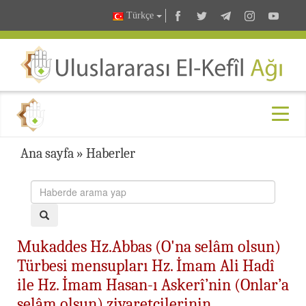
Türkçe
Ana sayfa
»
Haberler
Mukaddes Hz.Abbas (O'na selâm olsun)
Türbesi mensupları Hz. İmam Ali Hadî
ile Hz. İmam Hasan-ı Askerî’nin (Onlar’a
selâm olsun) ziyaretçilerinin