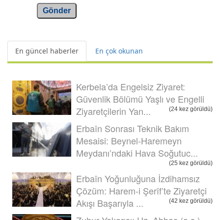
Gönder
En güncel haberler
En çok okunan
Kerbela’da Engelsiz Ziyaret:
Güvenlik Bölümü Yaşlı ve Engelli
Ziyaretçilerin Yan...
(24 kez görüldü)
Erbaîn Sonrası Teknik Bakım
Mesaisi: Beynel-Haremeyn
Meydanı’ndaki Hava Soğutuc...
(25 kez görüldü)
Erbaîn Yoğunluğuna İzdihamsız
Çözüm: Harem-i Şerîf’te Ziyaretçi
Akışı Başarıyla ...
(42 kez görüldü)
Zuhur Yakarışı: Hz. Abbas (a.s.)