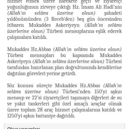
hizmet etmek üzere harekete geçti ve ziyaretçi
yoğunluğunun zirveye çıktığı Hz. İmam Ali Hadî’nin
(Allah'ın selâmı üzerine olsun)
şahadeti
yıldönümünden (3 Receb’den) beş gün öncesinden
itibaren Mukaddes Askeriyeyn
(Allah'ın selâmı
üzerlerine olsun)
Türbesi mensuplarına eşlik ederek
çalışmalara katıldı.
Mukaddes Hz.Abbas
(Allah'ın selâmı üzerine olsun)
Türbesi mensupları bu kapsamda Mukaddes
Askeriyeyn
(Allah'ın selâmı üzerlerine olsun)
Türbesi
tarafından hazırlanan plan doğrultusunda kendilerine
dağıtılan görevleri yerine getirdi.
Söz konusu süreçte Mukaddes Hz.Abbas
(Allah'ın
selâmı üzerine olsun)
Türbesi’nden 150’yi aşkın
mensup ve 22’si ziyaretçileri taşımaya diğerleri de su
ve yakıt tankerleri gibi özel amaçlı araçlar olmak
üzere toplam 28 araç hizmet çalışmalarına katıldı ve
1250’yi aşkın battaniye dağıtıldı.