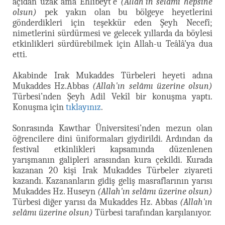
açıdan uzak ama Ehlibeyt’e
(Allah'ın selâmı hepsine
olsun)
pek yakın olan bu bölgeye heyetlerini
gönderdikleri için teşekkür eden Şeyh Necefî;
nimetlerini sürdürmesi ve gelecek yıllarda da böylesi
etkinlikleri sürdürebilmek için Allah-u Teâlâ’ya dua
etti.
Akabinde Irak Mukaddes Türbeleri heyeti adına
Mukaddes Hz.Abbas
(Allah'ın selâmı üzerine olsun)
Türbesi’nden Şeyh Adil Vekîl bir konuşma yaptı.
Konuşma için
tıklayınız
.
Sonrasında Kawthar Üniversitesi’nden mezun olan
öğrencilere dini üniformaları giydirildi. Ardından da
festival etkinlikleri kapsamında düzenlenen
yarışmanın galipleri arasından kura çekildi. Kurada
kazanan 20 kişi Irak Mukaddes Türbeler ziyareti
kazandı. Kazananların gidiş geliş masraflarının yarısı
Mukaddes Hz. Huseyn
(Allah'ın selâmı üzerine olsun)
Türbesi diğer yarısı da Mukaddes Hz. Abbas
(Allah'ın
selâmı üzerine olsun)
Türbesi tarafından karşılanıyor.