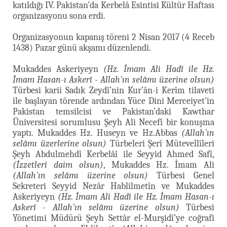
katıldığı IV. Pakistan’da Kerbelâ Esintisi Kültür Haftası
organizasyonu sona erdi.
Organizasyonun kapanış töreni 2 Nisan 2017 (4 Receb
1438) Pazar günü akşamı düzenlendi.
Mukaddes Askeriyeyn
(Hz. İmam Ali Hadî ile Hz.
İmam Hasan-ı Askerî - Allah'ın selâmı üzerine olsun)
Türbesi karii Sadık Zeydî’nin Kur’ân-i Kerîm tilaveti
ile başlayan törende ardından Yüce Dini Merceiyet’in
Pakistan temsilcisi ve Pakistan’daki Kawthar
Üniversitesi sorumlusu Şeyh Ali Necefî bir konuşma
yaptı. Mukaddes Hz. Huseyn ve Hz.Abbas
(Allah'ın
selâmı üzerlerine olsun)
Türbeleri Şerî Mütevellîleri
Şeyh Abdulmehdî Kerbelâî ile Seyyid Ahmed Safî,
(İzzetleri daim olsun)
, Mukaddes Hz. İmam Ali
(Allah'ın selâmı üzerine olsun)
Türbesi Genel
Sekreteri Seyyid Nezâr Hablilmetîn ve Mukaddes
Askeriyeyn
(Hz. İmam Ali Hadî ile Hz. İmam Hasan-ı
Askerî - Allah'ın selâmı üzerine olsun)
Türbesi
Yönetimi Müdürü Şeyh Settâr el-Murşidî’ye coğrafi