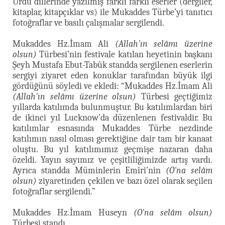
Urdu dillerinde yazılmış farklı farklı eserler (dergiler,
kitaplar, kitapçıklar vs) ile Mukaddes Türbe’yi tanıtıcı
fotoğraflar ve basılı çalışmalar sergilendi.
Mukaddes Hz.İmam Ali
(Allah'ın selâmı üzerine
olsun)
Türbesi’nin festivale katılan heyetinin başkanı
Şeyh Mustafa Ebut-Tabûk standda sergilenen eserlerin
sergiyi ziyaret eden konuklar tarafından büyük ilgi
gördüğünü söyledi ve ekledi: “Mukaddes Hz.İmam Ali
(Allah'ın selâmı üzerine olsun)
Türbesi geçtiğimiz
yıllarda katılımda bulunmuştur. Bu katılımlardan biri
de ikinci yıl Lucknow’da düzenlenen festivaldir. Bu
katılımlar esnasında Mukaddes Türbe nezdinde
katılımın nasıl olması gerektiğine dair tam bir kanaat
oluştu. Bu yıl katılımımız geçmişe nazaran daha
özeldi. Yayın sayımız ve çeşitliliğimizde artış vardı.
Ayrıca standda Müminlerin Emîri’nin
(O'na selâm
olsun)
ziyaretinden çekilen ve bazı özel olarak seçilen
fotoğraflar sergilendi.”
Mukaddes Hz.İmam Huseyn
(O'na selâm olsun)
Türbesi standı