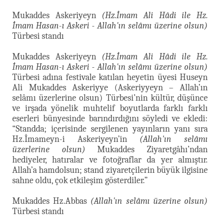
Mukaddes Askeriyeyn
(Hz.İmam Ali Hâdi ile Hz.
İmam Hasan-ı Askeri - Allah'ın selâmı üzerine olsun)
Türbesi standı
Mukaddes Askeriyeyn
(Hz.İmam Ali Hâdi ile Hz.
İmam Hasan-ı Askeri - Allah'ın selâmı üzerine olsun)
Türbesi adına festivale katılan heyetin üyesi Huseyn
Ali Mukaddes Askeriyye (Askeriyyeyn – Allah’ın
selâmı üzerlerine olsun) Türbesi’nin kültür, düşünce
ve irşada yönelik muhtelif boyutlarda farklı farklı
eserleri bünyesinde barındırdığını söyledi ve ekledi:
“Standda; içerisinde sergilenen yayınların yanı sıra
Hz.İmameyn-i Askeriyeyn’in
(Allah'ın selâmı
üzerlerine olsun)
Mukaddes Ziyaretgâhı’ndan
hediyeler, hatıralar ve fotoğraflar da yer almıştır.
Allah’a hamdolsun; stand ziyaretçilerin büyük ilgisine
sahne oldu, çok etkileşim gösterdiler.”
Mukaddes Hz.Abbas
(Allah'ın selâmı üzerine olsun)
Türbesi standı