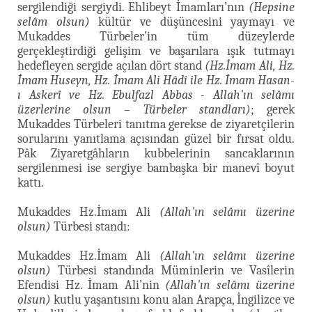
sergilendiği sergiydi. Ehlibeyt İmamları’nın
(Hepsine
selâm olsun)
kültür ve düşüncesini yaymayı ve
Mukaddes Türbeler’in tüm düzeylerde
gerçekleştirdiği gelişim ve başarılara ışık tutmayı
hedefleyen sergide açılan dört stand
(Hz.İmam Ali, Hz.
İmam Huseyn, Hz. İmam Ali Hâdî ile Hz. İmam Hasan-
ı Askerî ve Hz. Ebulfazl Abbas - Allah'ın selâmı
üzerlerine olsun – Türbeler standları)
; gerek
Mukaddes Türbeleri tanıtma gerekse de ziyaretçilerin
sorularını yanıtlama açısından güzel bir fırsat oldu.
Pâk Ziyaretgâhların kubbelerinin sancaklarının
sergilenmesi ise sergiye bambaşka bir manevî boyut
kattı.
Mukaddes Hz.İmam Ali
(Allah'ın selâmı üzerine
olsun)
Türbesi standı:
Mukaddes Hz.İmam Ali
(Allah'ın selâmı üzerine
olsun)
Türbesi standında Müminlerin ve Vasîlerin
Efendisi Hz. İmam Ali’nin
(Allah'ın selâmı üzerine
olsun)
kutlu yaşantısını konu alan Arapça, İngilizce ve