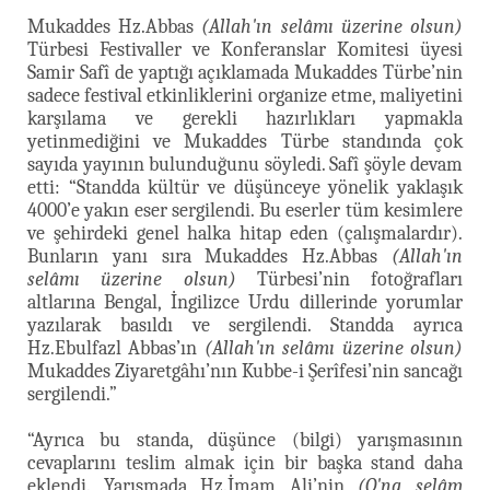
Mukaddes Hz.Abbas
(Allah'ın selâmı üzerine olsun)
Türbesi Festivaller ve Konferanslar Komitesi üyesi
Samir Safî de yaptığı açıklamada Mukaddes Türbe’nin
sadece festival etkinliklerini organize etme, maliyetini
karşılama ve gerekli hazırlıkları yapmakla
yetinmediğini ve Mukaddes Türbe standında çok
sayıda yayının bulunduğunu söyledi. Safî şöyle devam
etti: “Standda kültür ve düşünceye yönelik yaklaşık
4000’e yakın eser sergilendi. Bu eserler tüm kesimlere
ve şehirdeki genel halka hitap eden (çalışmalardır).
Bunların yanı sıra Mukaddes Hz.Abbas
(Allah'ın
selâmı üzerine olsun)
Türbesi’nin fotoğrafları
altlarına Bengal, İngilizce Urdu dillerinde yorumlar
yazılarak basıldı ve sergilendi. Standda ayrıca
Hz.Ebulfazl Abbas’ın
(Allah'ın selâmı üzerine olsun)
Mukaddes Ziyaretgâhı’nın Kubbe-i Şerîfesi’nin sancağı
sergilendi.”
“Ayrıca bu standa, düşünce (bilgi) yarışmasının
cevaplarını teslim almak için bir başka stand daha
eklendi. Yarışmada Hz.İmam Ali’nin
(O'na selâm