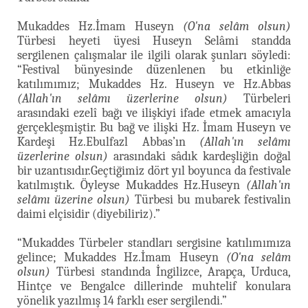
Mukaddes Hz.İmam Huseyn
(O'na selâm olsun)
Türbesi heyeti üyesi Huseyn Selâmi standda
sergilenen çalışmalar ile ilgili olarak şunları söyledi:
“Festival bünyesinde düzenlenen bu etkinliğe
katılımımız; Mukaddes Hz. Huseyn ve Hz.Abbas
(Allah'ın selâmı üzerlerine olsun)
Türbeleri
arasındaki ezelî bağı ve ilişkiyi ifade etmek amacıyla
gerçekleşmiştir. Bu bağ ve ilişki Hz. İmam Huseyn ve
Kardeşi Hz.Ebulfazl Abbas’ın
(Allah'ın selâmı
üzerlerine olsun)
arasındaki sâdık kardeşliğin doğal
bir uzantısıdır.Geçtiğimiz dört yıl boyunca da festivale
katılmıştık. Öyleyse Mukaddes Hz.Huseyn
(Allah'ın
selâmı üzerine olsun)
Türbesi bu mubarek festivalin
daimi elçisidir (diyebiliriz).”
“Mukaddes Türbeler standları sergisine katılımımıza
gelince; Mukaddes Hz.İmam Huseyn
(O'na selâm
olsun)
Türbesi standında İngilizce, Arapça, Urduca,
Hintçe ve Bengalce dillerinde muhtelif konulara
yönelik yazılmış 14 farklı eser sergilendi.”