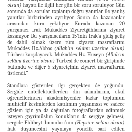
olsun)
hayatı ile ilgili her gün bir soru soruluyor. Gün
sonunda da sorular toplanıp doğru yanıtlar ile yanlış
yanıtlar birbirinden ayrılıyor. Sonra da kazananlar
arasından kura çekiliyor. Kurada kazanan 20
yarışmacı Irak Mukaddes Ziyaretgâhlarına ziyaret
kazanıyor. Bu yarışmacıların 15’inin Irak’a gidiş geliş
de dahil olmak üzere tüm ziyaret masraflarını
Mukaddes Hz.Abbas
(Allah'ın selâmı üzerine olsun)
Türbesi karşılayacak. Mukaddes Hz. Huseyn
(Allah'ın
selâmı üzerine olsun)
Türbesi de cömert bir girişimde
bulundu ve diğer 5 ziyaretçinin ziyaret masraflarını
üstlendi.”
Standlara gösterilen ilgi gerçekten de yoğundu.
Sergide entellektüellerden din adamlarına, okul
öğrencilerinden akademisyenler kadar toplumun
muhtelif kesimlerden katılımın yaşanması ve sadece
gözlem için ya da dağıtılan fotoğraflardan edinmek
isteyen gayrimüslim konukların da sergiye gelmesi;
sergide Ehlibeyt İmamları’nın
(Hepsine selâm olsun)
hak düşüncesini yaymaya yönelik sarf edilen