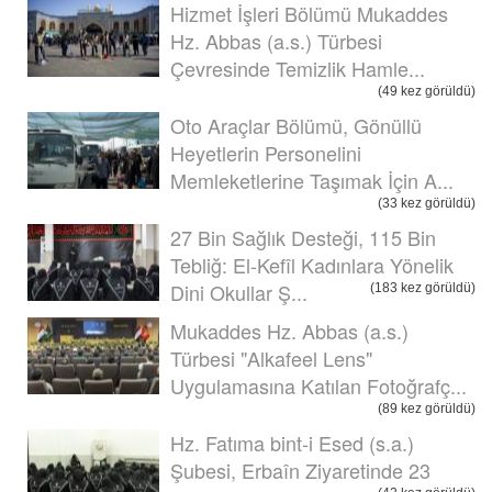
Hizmet İşleri Bölümü Mukaddes
Hz. Abbas (a.s.) Türbesi
Çevresinde Temizlik Hamle...
(49 kez görüldü)
Oto Araçlar Bölümü, Gönüllü
Heyetlerin Personelini
Memleketlerine Taşımak İçin A...
(33 kez görüldü)
27 Bin Sağlık Desteği, 115 Bin
Tebliğ: El-Kefîl Kadınlara Yönelik
Dini Okullar Ş...
(183 kez görüldü)
Mukaddes Hz. Abbas (a.s.)
Türbesi "Alkafeel Lens"
Uygulamasına Katılan Fotoğrafç...
(89 kez görüldü)
Hz. Fatıma bint-i Esed (s.a.)
Şubesi, Erbaîn Ziyaretinde 23