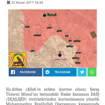
25 Nisan 2017 18:34
FACEBOOK
TELEGRAM
Hz.Abbas
(Allah'ın selâmı üzerine olsun)
Savaş
Tümeni Musul’un batısındaki Hadar kazasının DAİŞ
(DEAŞ,IŞİD) teröristlerinden kurtarılmasına yönelik
Muhammedun Resûlullah Operasyonu kapsamında