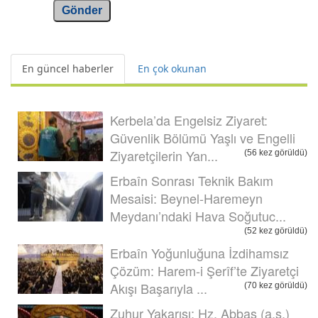
Gönder
En güncel haberler
En çok okunan
Kerbela’da Engelsiz Ziyaret:
Güvenlik Bölümü Yaşlı ve Engelli
Ziyaretçilerin Yan...
(56 kez görüldü)
Erbaîn Sonrası Teknik Bakım
Mesaisi: Beynel-Haremeyn
Meydanı’ndaki Hava Soğutuc...
(52 kez görüldü)
Erbaîn Yoğunluğuna İzdihamsız
Çözüm: Harem-i Şerîf’te Ziyaretçi
Akışı Başarıyla ...
(70 kez görüldü)
Zuhur Yakarışı: Hz. Abbas (a.s.)