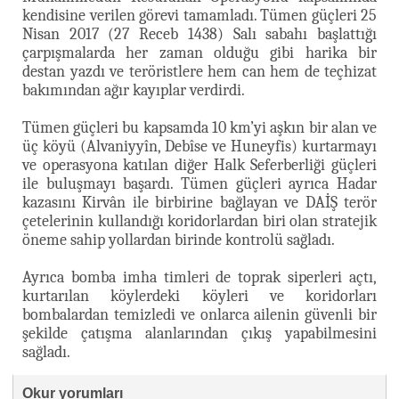
kendisine verilen görevi tamamladı. Tümen güçleri 25
Nisan 2017 (27 Receb 1438) Salı sabahı başlattığı
çarpışmalarda her zaman olduğu gibi harika bir
destan yazdı ve teröristlere hem can hem de teçhizat
bakımından ağır kayıplar verdirdi.
Tümen güçleri bu kapsamda 10 km’yi aşkın bir alan ve
üç köyü (Alvaniyyîn, Debîse ve Huneyfis) kurtarmayı
ve operasyona katılan diğer Halk Seferberliği güçleri
ile buluşmayı başardı. Tümen güçleri ayrıca Hadar
kazasını Kirvân ile birbirine bağlayan ve DAİŞ terör
çetelerinin kullandığı koridorlardan biri olan stratejik
öneme sahip yollardan birinde kontrolü sağladı.
Ayrıca bomba imha timleri de toprak siperleri açtı,
kurtarılan köylerdeki köyleri ve koridorları
bombalardan temizledi ve onlarca ailenin güvenli bir
şekilde çatışma alanlarından çıkış yapabilmesini
sağladı.
Okur yorumları