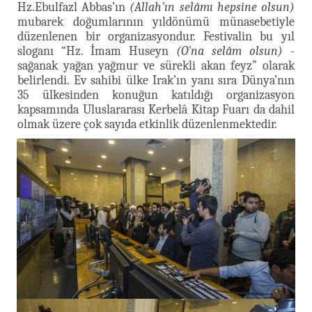
Hz.Ebulfazl Abbas’ın
(Allah'ın selâmı hepsine olsun)
mubarek doğumlarının yıldönümü münasebetiyle
düzenlenen bir organizasyondur. Festivalin bu yıl
sloganı “Hz. İmam Huseyn
(O'na selâm olsun)
-
sağanak yağan yağmur ve sürekli akan feyz” olarak
belirlendi. Ev sahibi ülke Irak’ın yanı sıra Dünya’nın
35 ülkesinden konuğun katıldığı organizasyon
kapsamında Uluslararası Kerbelâ Kitap Fuarı da dahil
olmak üzere çok sayıda etkinlik düzenlenmektedir.