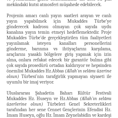
mekândaki kutsi atmosferi müşahede edebilecek.
Projenin amacı canlı yayın saatleri arayan ve canlı
yayın yapabilmek için Mukaddes Türbe’ye
gönderecek kadrosu olmayan çok sayıda uydu
kanalına yayın temin etmeyi hedeflemektedir. Proje
Mukaddes Türbe’de gerçekleştirilen tüm faaliyetleri
yayınlamak isteyen kanalları personellerini
gönderme, barınma vs ihtiyaçlarını karşılama,
araçlarını yasaklı bölgelere giriş yapmak için izin
alma, onlara refakat edecek bir garantör bulma gibi
çok sayıda prosedürü ortadan kaldırıyor ve hepsinden
önemlisi Mukaddes Hz.Abbas
(Allah'ın selâmı üzerine
olsun)
Türbesi’nin tarafgirlik yapmayan siyaseti ile
uyumlu bir imaj veriyor.
Uluslararası Şahadetin Baharı Kültür Festivali
Mukaddes Hz. Huseyn ve Hz.Abbas
(Allah'ın selâmı
üzerlerine olsun)
Türbeleri Genel Sekreterlikleri
tarafından her sene Cennet Gençlerinin Efendisi Hz.
İmam Huseyn, oğlu Hz. İmam Zeynelabidîn ve kardeşi