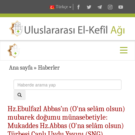
Türkçe
Ana sayfa
»
Haberler
Hz.Ebulfazl Abbas’ın (O'na selâm olsun)
mubarek doğumu münasebetiyle:
Mukaddes Hz.Abbas (O'na selâm olsun)
Türbesi Canlı Uydu Yayını (SNG)