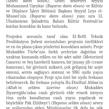
(İzzeti daim olsun)
, Genel Sekreteri Seyyid
Muhammed Uşeykar
(Başarısı daim olsun)
ve Kültür
ve Düşünce İşleri Bölümü Başkanı Seyyid Leys el-
Musavî’nin
(Başarısı daim olsun)
yanı sıra 13.
Uluslararası Şahadetin Baharı Kültür Festivali’ne
katılan konuklar da hazır bulundu.
Projeden sorumlu taraf olan El-Kefîl Teknik
Prodüksiyon Şubesi sorumluları projenin özellikleri
ve en ön plana çıkan yönlerini konuklara anlattı. Proje
Mukaddes Türbe’nin farklı yerlerine dağıtılan ve
uzaktan kumanda edilen on bir adet sabit (Motorized
Camera) ve beş hareketli kamera, bir jimmy jib (crane
kamerası), bir görüntü mikseri, çok gelişmiş bir arşiv
sistemi, servis sağlayıcı sistemi ve SNG uydu yayın
cihazından oluşuyor. Proje için özel bir uydu frekansı
belirlenecek. Bu frekans yoluyla Hz.Ebulfazl Abbas’ın
(Allah'ın selâmı üzerine olsun)
Mukaddes
Ziyaretgâhı’ndan canlı görüntü elde etmek isteyen
tüm uydu kanallarına canlı yayın yapılacak ve
böylelikle Pâk Ehlibeyt’i
(Hepsine selâm olsun)
seven
ve yollarından giden Müslümanlar ilk defa bu pâk