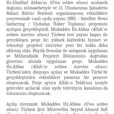
Hz.Ebulfazl Abbas’ın
(O'na selâm olsun)
mubarek
doğumu münasebetiyle ve 13. Uluslararası Şahadetin
Baharı Kültür Festivali organizasyonu etkinlikleri
çerçevesinde canlı uydu yayını (SNG – Satellite News
Gathering / Uydudan Haber Toplama) projesinin
açılışını gerçekleştirdi. Mukaddes Hz.Abbas
(Allah'ın
selâmı üzerine olsun)
Türbesi test yayını başarı ile
gerçekleşen proje ile; yüksek kalitedeki hizmet ve
teknoloji projeleri zincirine yeni bir halka daha
eklemiş oldu. Büyük firmalar ile anlaşarak uygulanan
ve Mühendislik Projeleri Bölümünün doğrudan
gözetimi altında uygulanan proje; Mukaddes
Hz.Abbas
(Allah'ın selâmı üzerine olsun)
Türbesi’nden dünyaya açılan ve Mukaddes Türbe’de
gerçekleştirilen etkinlikleri yansıtan bir pencere
oluşturacak. Proje ayrıca Allah-u Teâlâ’nın izniyle
gelecekte açılacak olan uydu televizyon kanalının da
tohumunu oluşturacak.
Açılış töreninde Mukaddes Hz.Abbas
(O'na selâm
olsun)
Türbesi Şerî Mütevellîsi Seyyid Ahmed Safî