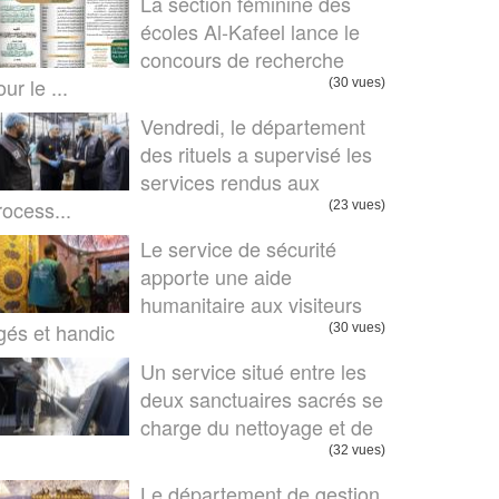
La section féminine des
écoles Al-Kafeel lance le
concours de recherche
ur le ...
(30 vues)
Vendredi, le département
des rituels a supervisé les
services rendus aux
rocess...
(23 vues)
Le service de sécurité
apporte une aide
humanitaire aux visiteurs
gés et handic
(30 vues)
Un service situé entre les
deux sanctuaires sacrés se
charge du nettoyage et de
.
(32 vues)
Le département de gestion