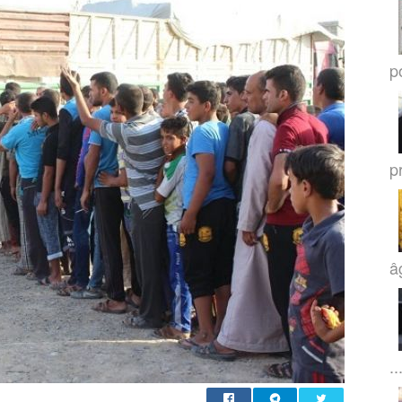
po
p
â
..