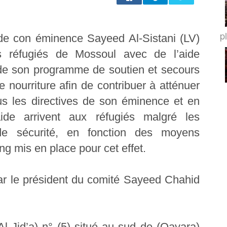
p
de con éminence Sayeed Al-Sistani (LV)
es réfugiés de Mossoul avec de l’aide
 de son programme de soutien et secours
 nourriture afin de contribuer à atténuer
ous les directives de son éminence et en
de arrivent aux réfugiés malgré les
 de sécurité, en fonction des moyens
ing mis en place pour cet effet.
ar le président du comité Sayeed Chahid
l Jid’a) n° (5) situé au sud de (Qayara)