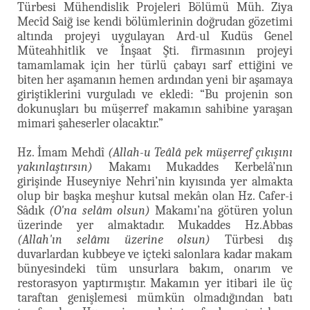
Türbesi Mühendislik Projeleri Bölümü Müh. Ziya
Mecîd Saiğ ise kendi bölümlerinin doğrudan gözetimi
altında projeyi uygulayan Ard-ul Kudüs Genel
Müteahhitlik ve İnşaat Şti. firmasının projeyi
tamamlamak için her türlü çabayı sarf ettiğini ve
biten her aşamanın hemen ardından yeni bir aşamaya
giriştiklerini vurguladı ve ekledi: “Bu projenin son
dokunuşları bu müşerref makamın sahibine yaraşan
mimari şaheserler olacaktır.”
Hz. İmam Mehdî
(Allah-u Teâlâ pek müşerref çıkışını
yakınlaştırsın)
Makamı Mukaddes Kerbelâ’nın
girişinde Huseyniye Nehri’nin kıyısında yer almakta
olup bir başka meşhur kutsal mekân olan Hz. Cafer-i
Sâdık
(O'na selâm olsun)
Makamı’na götüren yolun
üzerinde yer almaktadır. Mukaddes Hz.Abbas
(Allah'ın selâmı üzerine olsun)
Türbesi dış
duvarlardan kubbeye ve içteki salonlara kadar makam
bünyesindeki tüm unsurlara bakım, onarım ve
restorasyon yaptırmıştır. Makamın yer itibari ile üç
taraftan genişlemesi mümkün olmadığından batı