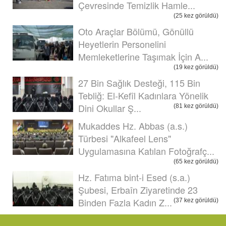
Çevresinde Temizlik Hamle...
(25 kez görüldü)
Oto Araçlar Bölümü, Gönüllü
Heyetlerin Personelini
Memleketlerine Taşımak İçin A...
(19 kez görüldü)
27 Bin Sağlık Desteği, 115 Bin
Tebliğ: El-Kefîl Kadınlara Yönelik
Dini Okullar Ş...
(81 kez görüldü)
Mukaddes Hz. Abbas (a.s.)
Türbesi "Alkafeel Lens"
Uygulamasına Katılan Fotoğrafç...
(65 kez görüldü)
Hz. Fatıma bint-i Esed (s.a.)
Şubesi, Erbaîn Ziyaretinde 23
Binden Fazla Kadın Z...
(37 kez görüldü)