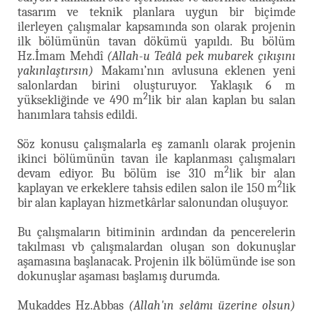
tasarım ve teknik planlara uygun bir biçimde
ilerleyen çalışmalar kapsamında son olarak projenin
ilk bölümünün tavan dökümü yapıldı. Bu bölüm
Hz.İmam Mehdî
(Allah-u Teâlâ pek mubarek çıkışını
yakınlaştırsın)
Makamı’nın avlusuna eklenen yeni
salonlardan birini oluşturuyor. Yaklaşık 6 m
2
yüksekliğinde ve 490 m
lik bir alan kaplan bu salan
hanımlara tahsis edildi.
Söz konusu çalışmalarla eş zamanlı olarak projenin
ikinci bölümünün tavan ile kaplanması çalışmaları
2
devam ediyor. Bu bölüm ise 310 m
lik bir alan
2
kaplayan ve erkeklere tahsis edilen salon ile 150 m
lik
bir alan kaplayan hizmetkârlar salonundan oluşuyor.
Bu çalışmaların bitiminin ardından da pencerelerin
takılması vb çalışmalardan oluşan son dokunuşlar
aşamasına başlanacak. Projenin ilk bölümünde ise son
dokunuşlar aşaması başlamış durumda.
Mukaddes Hz.Abbas
(Allah'ın selâmı üzerine olsun)