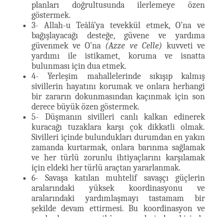
planları doğrultusunda ilerlemeye özen
göstermek.
3- Allah-u Teâlâ’ya tevekkül etmek, O’na ve
bağışlayacağı desteğe, güvene ve yardıma
güvenmek ve O’na
(Azze ve Celle)
kuvveti ve
yardımı ile istikamet, koruma ve isnatta
bulunması için dua etmek.
4- Yerleşim mahallelerinde sıkışıp kalmış
sivillerin hayatını korumak ve onlara herhangi
bir zararın dokunmasından kaçınmak için son
derece büyük özen göstermek.
5- Düşmanın sivilleri canlı kalkan edinerek
kuracağı tuzaklara karşı çok dikkatli olmak.
Sivilleri içinde bulundukları durumdan en yakın
zamanda kurtarmak, onlara barınma sağlamak
ve her türlü zorunlu ihtiyaçlarını karşılamak
için eldeki her türlü araçtan yararlanmak.
6- Savaşa katılan muhtelif savaşçı güçlerin
aralarındaki yüksek koordinasyonu ve
aralarındaki yardımlaşmayı tastamam bir
şekilde devam ettirmesi. Bu koordinasyon ve