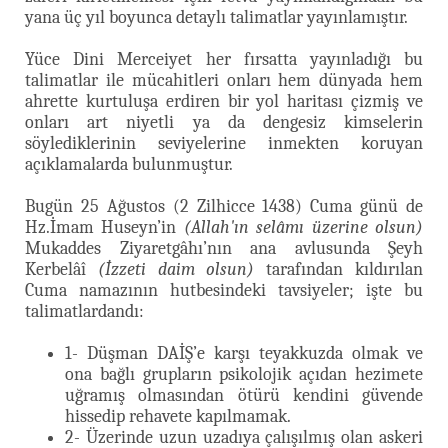
yana üç yıl boyunca detaylı talimatlar yayınlamıştır.
Yüce Dini Merceiyet her fırsatta yayınladığı bu
talimatlar ile mücahitleri onları hem dünyada hem
ahrette kurtuluşa erdiren bir yol haritası çizmiş ve
onları art niyetli ya da dengesiz kimselerin
söylediklerinin seviyelerine inmekten koruyan
açıklamalarda bulunmuştur.
Bugün 25 Ağustos (2 Zilhicce 1438) Cuma günü de
Hz.İmam Huseyn’in
(Allah'ın selâmı üzerine olsun)
Mukaddes Ziyaretgâhı’nın ana avlusunda Şeyh
Kerbelâî
(İzzeti daim olsun)
tarafından kıldırılan
Cuma namazının hutbesindeki tavsiyeler; işte bu
talimatlardandı:
1- Düşman DAİŞ’e karşı teyakkuzda olmak ve
ona bağlı grupların psikolojik açıdan hezimete
uğramış olmasından ötürü kendini güvende
hissedip rehavete kapılmamak.
2- Üzerinde uzun uzadıya çalışılmış olan askeri