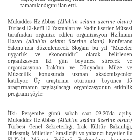
tamamlandığını ilan etti.
Mukaddes Hz.Abbas
(Allah'ın selâmı üzerine olsun)
Türbesi El-Kefîl El Yazmaları ve Nadir Eserler Müzesi
tarafından organize edilen organizasyon Hz.İmam
Hasan
(Allah'ın selâmı üzerine olsun)
Konferans
Salonu’nda düzenlenecek. Sloganı bu yıl “Müzeler
uygarlık ve ekonomidir” olarak belirlenen
organizasyon iki gün boyunca sürecek ve
organizasyona Irak’tan ve Dünyadan Müze ve
Müzecilik konusunda uzman akademisyenler
katılıyor. Üç araştırma oturumu boyunca 15
araştırmanın paylaşılacağı organizasyonun etkinlik
programı şöyle:
İlki: Perşembe günü sabah saat 09:30’da açılış.
Mukaddes Hz.Abbas
(Allah'ın selâmı üzerine olsun)
Türbesi Genel Sekreterliği, Irak Kültür Bakanlığı,
Birleşmiş Milletler Temsilciği ve yabancı heyetler ile
El-Kefîl Müzesi Bölümü Başkanı’nın konuşma