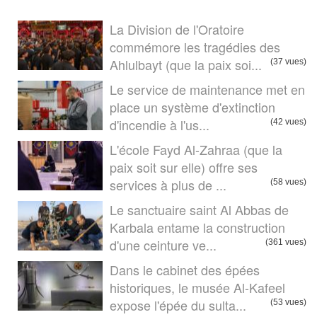
La Division de l'Oratoire
commémore les tragédies des
Ahlulbayt (que la paix soi...
(37 vues)
Le service de maintenance met en
place un système d'extinction
d'incendie à l'us...
(42 vues)
L'école Fayd Al-Zahraa (que la
paix soit sur elle) offre ses
services à plus de ...
(58 vues)
Le sanctuaire saint Al Abbas de
Karbala entame la construction
d'une ceinture ve...
(361 vues)
Dans le cabinet des épées
historiques, le musée Al-Kafeel
expose l'épée du sulta...
(53 vues)