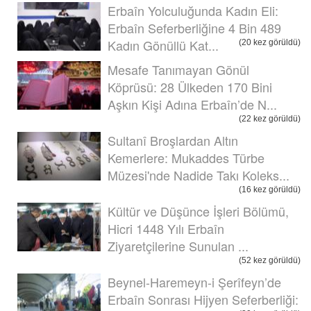
Erbaîn Yolculuğunda Kadın Eli:
Erbaîn Seferberliğine 4 Bin 489
Kadın Gönüllü Kat...
(20 kez görüldü)
Mesafe Tanımayan Gönül
Köprüsü: 28 Ülkeden 170 Bini
Aşkın Kişi Adına Erbaîn’de N...
(22 kez görüldü)
Sultanî Broşlardan Altın
Kemerlere: Mukaddes Türbe
Müzesi'nde Nadide Takı Koleks...
(16 kez görüldü)
Kültür ve Düşünce İşleri Bölümü,
Hicri 1448 Yılı Erbaîn
Ziyaretçilerine Sunulan ...
(52 kez görüldü)
Beynel-Haremeyn-i Şerîfeyn’de
Erbaîn Sonrası Hijyen Seferberliği: