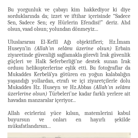
Bu yorgunluk ve çabayı kim hakkediyor ki diye
sorduklarında da; izzet ve iftihar içerisinde “Sadece
Sen, Sadece Sen; ey Hürlerin Efendisi!” deriz. Ahd
olsun, vaad olsun; yolundan dönmeyiz...
Uluslararası El-Kefîl Ağı objektifleri; Hz.İmam
Huseyn’in
(Allah'ın selâmı üzerine olsun)
Erbain
ziyaretinde güvenliği sağlamakla görevli Irak güvenlik
güçleri ve Halk Seferberliği’ne destek sunan Irak
ordusu helikopterlerine eşlik etti. Bu fotoğraflar da
Mukaddes Kerbelâ’ya götüren en yoğun kalabalığın
yaşandığı yollardan, etrafı ve içi ziyaretçilerle dolu
Mukaddes Hz. Huseyn ve Hz.Abbas
(Allah'ın selâmı
üzerlerine olsun)
Türbeleri’ne kadar farklı yerlere ait
havadan manzaralar içeriyor...
Allah ecirlerini yüce kılsın, matemlerini kabul
buyursun ve onları en hayırlı şekilde
mükafatlandırsın...