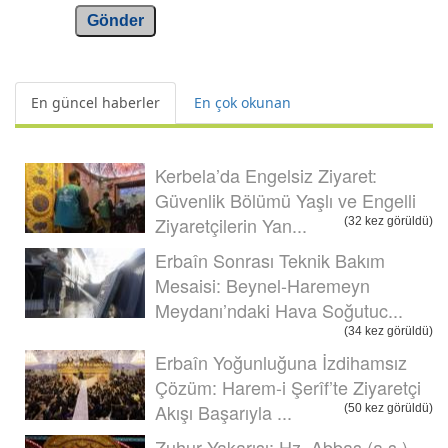
Gönder
En güncel haberler
En çok okunan
Kerbela’da Engelsiz Ziyaret:
Güvenlik Bölümü Yaşlı ve Engelli
Ziyaretçilerin Yan...
(32 kez görüldü)
Erbaîn Sonrası Teknik Bakım
Mesaisi: Beynel-Haremeyn
Meydanı’ndaki Hava Soğutuc...
(34 kez görüldü)
Erbaîn Yoğunluğuna İzdihamsız
Çözüm: Harem-i Şerîf’te Ziyaretçi
Akışı Başarıyla ...
(50 kez görüldü)
Zuhur Yakarışı: Hz. Abbas (a.s.)