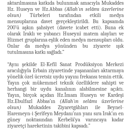
aktarılmasına katkıda bulunmak amacıyla Mukaddes
Hz. Huseyn ve Hz.Abbas
(Allah'ın selâmı üzerlerine
olsun)
Türbeleri tarafından etkili medya
mensuplarına davet gerçekleştirildi. Bu kapsamda
200’ü aşkın şahsiyet (davete icabet etti). Buna ek
olarak Iraklı ve yabancı Huseynî matem alayları ve
Hizmet gruplarına eşlik eden medya mensupları oldu.
Onlar da medya yönünden bu ziyarete ışık
tutulmasına katkı sağladı.”
“Aynı şekilde El-Kefîl Sanat Prodüksiyon Merkezi
aracılığıyla Erbain ziyaretinde yaşananları aktarmaya
yönelik özel ücretsiz uydu yayını frekansı temin ettik.
Yayın çok mükemmel teknik özelliklere sahipti ve
herhangi bir uydu kanalının alabilmesine açıktı.
Yayın, birçok açıdan Hz.İmam Huseyn ve Kardeşi
Hz.Ebulfazl Abbas’ın
(Allah'ın selâmı üzerlerine
olsun)
Mukaddes Ziyaretgâhları ile Beynel-
Haremeyn-i Şerîfeyn Meydanı’nın yanı sıra Irak’ın en
güney noktasından Kerbelâ’ya varıncaya kadar
ziyaretçi hareketinin takibini kapsadı.”