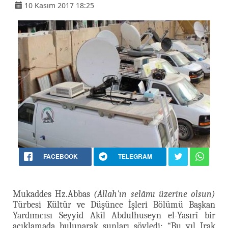
10 Kasım 2017 18:25
FACEBOOK
TELEGRAM
Mukaddes Hz.Abbas
(Allah'ın selâmı üzerine olsun)
Türbesi Kültür ve Düşünce İşleri Bölümü Başkan
Yardımcısı Seyyid Akîl Abdulhuseyn el-Yasırî bir
açıklamada bulunarak şunları söyledi: “Bu yıl Irak