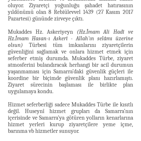
oluyor. Ziyaretçi yoğunluğu şahadet hatırasının
yıldönümü olan 8 Rebiülevvel 1439 (27 Kasım 2017
Pazartesi) gününde zirveye çıktı.
Mukaddes Hz. Askeriyeyn
(Hz.İmam Ali Hadî ve
Hz.İmam Hasan-ı Askerî - Allah'ın selâmı üzerine
olsun)
Türbesi tüm imkanlarını ziyaretçilerin
güvenliğini sağlamak ve onlara hizmet etmek için
seferber etmiş durumda. Mukaddes Türbe, ziyaret
atmosferini bulandıracak herhangi bir acil durumun
yaşanmaması için Samarra’daki güvenlik güçleri ile
koordine bir biçimde güvenlik planı hazırlamıştı.
Ziyaret sürecinin başlaması ile birlikte plan
uygulamaya kondu.
Hizmet seferberliği sadece Mukaddes Türbe ile kısıtlı
değil. Huseynî hizmet grupları da Samarra’nın
içerisinde ve Samarra’ya götüren yolların kenarlarına
hizmet yerleri kurup ziyaretçilere yeme içme,
barınma vb hizmetler sunuyor.