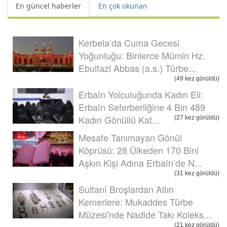
En güncel haberler
En çok okunan
Kerbela’da Cuma Gecesi
Yoğunluğu: Binlerce Mümin Hz.
Ebulfazl Abbas (a.s.) Türbe...
(49 kez görüldü)
Erbaîn Yolculuğunda Kadın Eli:
Erbaîn Seferberliğine 4 Bin 489
Kadın Gönüllü Kat...
(27 kez görüldü)
Mesafe Tanımayan Gönül
Köprüsü: 28 Ülkeden 170 Bini
Aşkın Kişi Adına Erbaîn’de N...
(31 kez görüldü)
Sultanî Broşlardan Altın
Kemerlere: Mukaddes Türbe
Müzesi'nde Nadide Takı Koleks...
(21 kez görüldü)