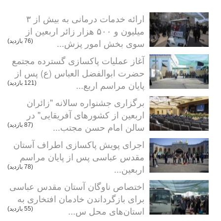
ارائه خدمات درمانی به بیش از ۳
میلیون و ۵۰۰ هزار زائر اربعین از
سوی بخش امور پزش...
(76 بازدید)
آغاز عملیات پاکسازی گسترده مجتمع
حضرت ابوالفضل العباس (ع) پس از
پایان مراسم اربع...
(121 بازدید)
برگزاری جشنواره سالانه "زائران
اربعین از کشورهای آفریقایی" در
سالن امام حسن مجتب...
(87 بازدید)
اجرای پویش پاکسازی اطراف آستان
مقدس عباسی پس از پایان مراسم
اربعین...
(78 بازدید)
اختصاص ناوگان آستان مقدس عباسی
برای بازگرداندن خادمان افتخاری به
استان‌های محل س...
(55 بازدید)