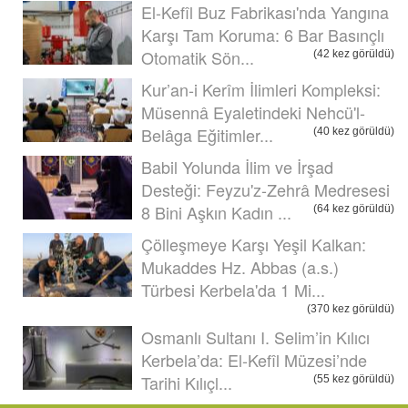
El-Kefîl Buz Fabrikası'nda Yangına
Karşı Tam Koruma: 6 Bar Basınçlı
Otomatik Sön...
(42 kez görüldü)
Kur’an-i Kerîm İlimleri Kompleksi:
Müsennâ Eyaletindeki Nehcü'l-
Belâga Eğitimler...
(40 kez görüldü)
Babil Yolunda İlim ve İrşad
Desteği: Feyzu'z-Zehrâ Medresesi
8 Bini Aşkın Kadın ...
(64 kez görüldü)
Çölleşmeye Karşı Yeşil Kalkan:
Mukaddes Hz. Abbas (a.s.)
Türbesi Kerbela'da 1 Mi...
(370 kez görüldü)
Osmanlı Sultanı I. Selim’in Kılıcı
Kerbela’da: El-Kefîl Müzesi’nde
Tarihi Kılıçl...
(55 kez görüldü)