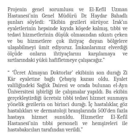
Projenin genel sorumlusu ve El-Kefîl Uzman
Hastanesi’nin Genel Müdürü Dr. Haydar Bahadlı
şunları söyledi: “Ekibin gezileri sürüyor. Irak’ın
eyaletlerinin hepsinde kıyıda köşede kalmış, tıbbi ve
tedavi hizmetlerinin düşük olmasından sıkıntı çeken
ve bu hizmetlere çok ihtiyaç duyan bölgelere
ulaşabilmeyi ümit ediyoruz. İmkanlarımız elverdiği
ölçüde onların ihtiyaçlarını karşılamaya ve
sırtlarındaki yükü hafifletmeye çalışacağız.”
“ ‘Ücret Almayan Doktorlar’ ekibinin son durağı Zi
Kâr eyaletine bağlı Çebayiş kazası oldu. Eyalet
valiliğindeki Sağlık Dairesi ve orada bulunan el-Ayn
Üniversitesi işbirliği ile çalışmalar yapıldı. Bu ekibin
gerçekleştirdiği ücretsiz tıbbi tedavi hizmet sunmaya
yönelik gezilerin on birinci durağı. İç hastalıklar, göz
hastalıkları ve dermatoloji branşlarında 500’den fazla
hastaya hizmet sunuldu. Hizmetler El-Kefîl
Hastanesi’nin tıbbi personeli ve hemşireleri ile
hastabakıcıları tarafından verildi.”