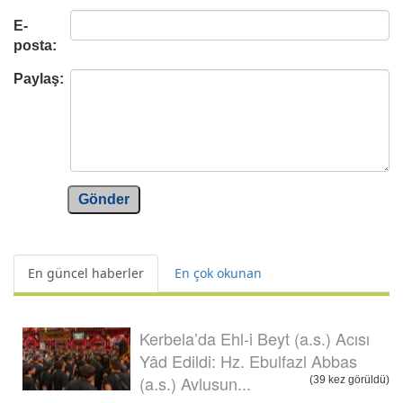
E-
posta:
Paylaş:
Gönder
En güncel haberler
En çok okunan
Kerbela’da Ehl-i Beyt (a.s.) Acısı
Yâd Edildi: Hz. Ebulfazl Abbas
(a.s.) Avlusun...
(39 kez görüldü)