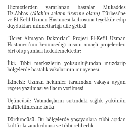
Hizmetlerden yararlanan hastalar Mukaddes
Hz.Abbas
(Allah'ın selâmı üzerine olsun)
Türbesi’ne
ve El-Kefîl Uzman Hastanesi kadrosuna teşekkür edip
duydukları minnettarlığı dile getirdi.
“Ücret Almayan Doktorlar” Projesi El-Kefîl Uzman
Hastanesi’nin benimsediği insani amaçlı projelerden
biri olup şunları hedeflemektedir:
İlki: Tıbbi merkezlerin yoksunluğundan muzdarip
bölgelerde hastalık vakalarının muayenesi.
İkincisi: Uzman hekimler tarafından vakaya uygun
reçete yazılması ve ilacın verilmesi.
Üçüncüsü: Vatandaşların sırtındaki sağlık yükünün
hafifletilmesine katkı.
Dördüncüsü: Bu bölgelerde yaşayanlara tıbbi açıdan
kültür kazandırılması ve tıbbi rehberlik.