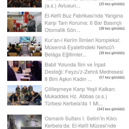
(a.s.) Avlusun...
(35 kez görüldü)
El-Kefîl Buz Fabrikası'nda Yangına
Karşı Tam Koruma: 6 Bar Basınçlı
Otomatik Sön...
(38 kez görüldü)
Kur’an-i Kerîm İlimleri Kompleksi:
Müsennâ Eyaletindeki Nehcü'l-
Belâga Eğitimler...
(38 kez görüldü)
Babil Yolunda İlim ve İrşad
Desteği: Feyzu'z-Zehrâ Medresesi
8 Bini Aşkın Kadın ...
(57 kez görüldü)
Çölleşmeye Karşı Yeşil Kalkan:
Mukaddes Hz. Abbas (a.s.)
Türbesi Kerbela'da 1 Mi...
(343 kez görüldü)
Osmanlı Sultanı I. Selim’in Kılıcı
Kerbela’da: El-Kefîl Müzesi’nde