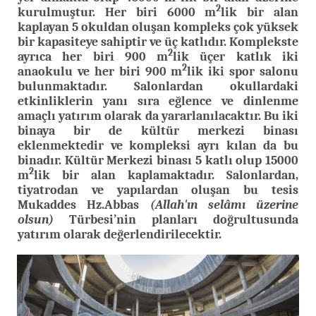
2
kurulmuştur. Her biri 6000 m
lik bir alan
kaplayan 5 okuldan oluşan kompleks çok yüksek
bir kapasiteye sahiptir ve üç katlıdır. Komplekste
2
ayrıca her biri 900 m
lik üçer katlık iki
2
anaokulu ve her biri 900 m
lik iki spor salonu
bulunmaktadır. Salonlardan okullardaki
etkinliklerin yanı sıra eğlence ve dinlenme
amaçlı yatırım olarak da yararlanılacaktır. Bu iki
binaya bir de kültür merkezi binası
eklenmektedir ve kompleksi ayrı kılan da bu
binadır. Kültür Merkezi binası 5 katlı olup 15000
2
m
lik bir alan kaplamaktadır. Salonlardan,
tiyatrodan ve yapılardan oluşan bu tesis
Mukaddes Hz.Abbas
(Allah'ın selâmı üzerine
olsun)
Türbesi’nin planları doğrultusunda
yatırım olarak değerlendirilecektir.