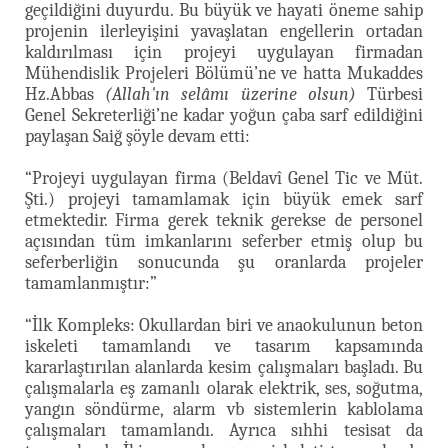
geçildiğini duyurdu. Bu büyük ve hayati öneme sahip
projenin ilerleyişini yavaşlatan engellerin ortadan
kaldırılması için projeyi uygulayan firmadan
Mühendislik Projeleri Bölümü’ne ve hatta Mukaddes
Hz.Abbas
(Allah'ın selâmı üzerine olsun)
Türbesi
Genel Sekreterliği’ne kadar yoğun çaba sarf edildiğini
paylaşan Saiğ şöyle devam etti:
“Projeyi uygulayan firma (Beldavî Genel Tic ve Müt.
Şti.) projeyi tamamlamak için büyük emek sarf
etmektedir. Firma gerek teknik gerekse de personel
açısından tüm imkanlarını seferber etmiş olup bu
seferberliğin sonucunda şu oranlarda projeler
tamamlanmıştır:”
“İlk Kompleks: Okullardan biri ve anaokulunun beton
iskeleti tamamlandı ve tasarım kapsamında
kararlaştırılan alanlarda kesim çalışmaları başladı. Bu
çalışmalarla eş zamanlı olarak elektrik, ses, soğutma,
yangın söndürme, alarm vb sistemlerin kablolama
çalışmaları tamamlandı. Ayrıca sıhhi tesisat da