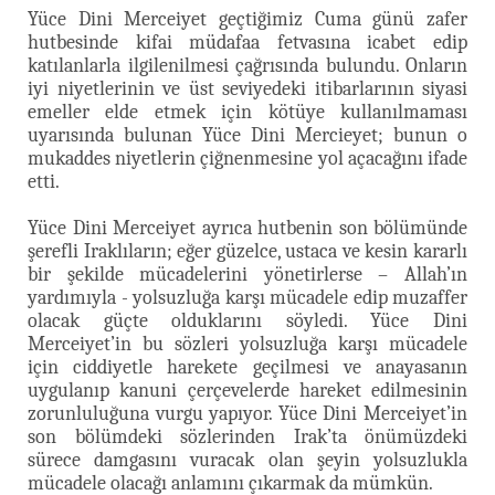
Yüce Dini Merceiyet geçtiğimiz Cuma günü zafer
hutbesinde kifai müdafaa fetvasına icabet edip
katılanlarla ilgilenilmesi çağrısında bulundu. Onların
iyi niyetlerinin ve üst seviyedeki itibarlarının siyasi
emeller elde etmek için kötüye kullanılmaması
uyarısında bulunan Yüce Dini Mercieyet; bunun o
mukaddes niyetlerin çiğnenmesine yol açacağını ifade
etti.
Yüce Dini Merceiyet ayrıca hutbenin son bölümünde
şerefli Iraklıların; eğer güzelce, ustaca ve kesin kararlı
bir şekilde mücadelerini yönetirlerse – Allah’ın
yardımıyla - yolsuzluğa karşı mücadele edip muzaffer
olacak güçte olduklarını söyledi. Yüce Dini
Merceiyet’in bu sözleri yolsuzluğa karşı mücadele
için ciddiyetle harekete geçilmesi ve anayasanın
uygulanıp kanuni çerçevelerde hareket edilmesinin
zorunluluğuna vurgu yapıyor. Yüce Dini Merceiyet’in
son bölümdeki sözlerinden Irak’ta önümüzdeki
sürece damgasını vuracak olan şeyin yolsuzlukla
mücadele olacağı anlamını çıkarmak da mümkün.