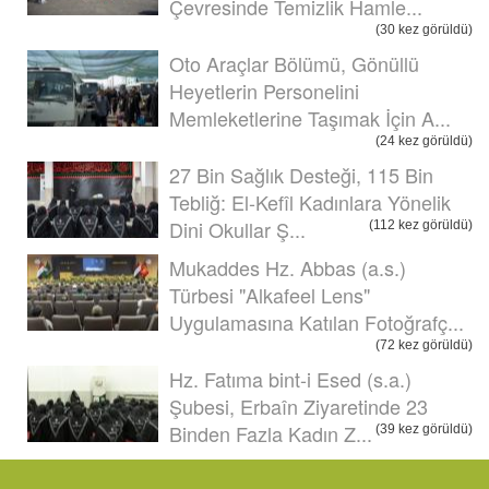
Çevresinde Temizlik Hamle...
(30 kez görüldü)
Oto Araçlar Bölümü, Gönüllü
Heyetlerin Personelini
Memleketlerine Taşımak İçin A...
(24 kez görüldü)
27 Bin Sağlık Desteği, 115 Bin
Tebliğ: El-Kefîl Kadınlara Yönelik
Dini Okullar Ş...
(112 kez görüldü)
Mukaddes Hz. Abbas (a.s.)
Türbesi "Alkafeel Lens"
Uygulamasına Katılan Fotoğrafç...
(72 kez görüldü)
Hz. Fatıma bint-i Esed (s.a.)
Şubesi, Erbaîn Ziyaretinde 23
Binden Fazla Kadın Z...
(39 kez görüldü)