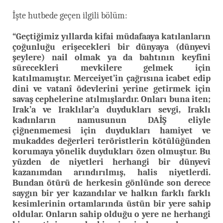
İşte hutbede geçen ilgili bölüm:
“Geçtiğimiz yıllarda kifai müdafaaya katılanların
çoğunluğu erişecekleri bir dünyaya (dünyevi
şeylere) nail olmak ya da bahtının keyfini
sürecekleri mevkilere gelmek için
katılmamıştır. Merceiyet’in çağrısına icabet edip
dini ve vatanî ödevlerini yerine getirmek için
savaş cephelerine atılmışlardır. Onları buna iten;
Irak’a ve Iraklılar’a duydukları sevgi, Iraklı
kadınların namusunun DAİŞ eliyle
çiğnenmemesi için duydukları hamiyet ve
mukaddes değerleri teröristlerin kötülüğünden
korumaya yönelik duydukları özen olmuştur. Bu
yüzden de niyetleri herhangi bir dünyevî
kazanımdan arındırılmış, halis niyetlerdi.
Bundan ötürü de herkesin gönlünde son derece
saygın bir yer kazandılar ve halkın farklı farklı
kesimlerinin ortamlarında üstün bir yere sahip
oldular. Onların sahip olduğu o yere ne herhangi