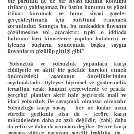
bir partinin ne de bir siyasi akımın konumu
(itibarı) yaklaşamaz. Bu üstün konumu ve güzel
itibarı korumak ve bunu siyasi gayeler
gerçekleştirmek için suistimal etmemek
zorunludur. Sonuçta bu, bu mukaddes ünvanın
çözülmesine yol açacaktır; tıpkı o iddiada
bulunan bazı kimselerce yapılan hataların ve
işlenen suçların sonucunda başka saygın
ünvanların çözülüp gittiği gibi.”
“Yolsuzluk ve yolsuzluk yapanlara karşı
ciddiyetle ve aktif bir şekilde hareket etmek
önümüzdeki aşamanın önceliklerinden
sayılmaktadır. Öyleyse biçimsel ve göstermelik
icraattan uzak; kanuni çerçevelerde ve pratik,
gerçekçi planları aktif hale geçirerek mali ve
idari yolsuzluk ile savaşmak olmazsa olmazdır.
Yolsuzluğa karşı savaş – her ne kadar uzun
süredir gecikmiş olsa da – teröre karşı
mücadeleden daha az azılı değildir; (tabi) daha
da çetin ve daha da acımasız değilse. Teröre karşı
savaşta yiğitçe çarpışan şerefli Iraklılar da –