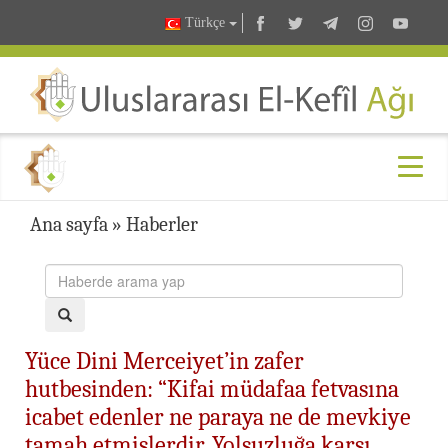
Türkçe
Ana sayfa
»
Haberler
Yüce Dini Merceiyet’in zafer
hutbesinden: “Kifai müdafaa fetvasına
icabet edenler ne paraya ne de mevkiye
tamah etmişlerdir. Yolsuzluğa karşı