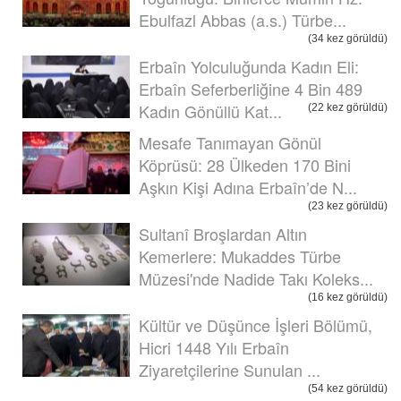
Ebulfazl Abbas (a.s.) Türbe...
(34 kez görüldü)
Erbaîn Yolculuğunda Kadın Eli:
Erbaîn Seferberliğine 4 Bin 489
Kadın Gönüllü Kat...
(22 kez görüldü)
Mesafe Tanımayan Gönül
Köprüsü: 28 Ülkeden 170 Bini
Aşkın Kişi Adına Erbaîn’de N...
(23 kez görüldü)
Sultanî Broşlardan Altın
Kemerlere: Mukaddes Türbe
Müzesi'nde Nadide Takı Koleks...
(16 kez görüldü)
Kültür ve Düşünce İşleri Bölümü,
Hicri 1448 Yılı Erbaîn
Ziyaretçilerine Sunulan ...
(54 kez görüldü)