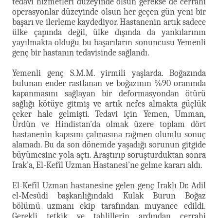
tedavi hizmetleri düzeyinde olsun gerekse de cerrahi
operasyonlar düzeyinde olsun her geçen gün yeni bir
başarı ve ilerleme kaydediyor. Hastanenin artık sadece
ülke çapında değil, ülke dışında da yankılarının
yayılmakta olduğu bu başarıların sonuncusu Yemenli
genç bir hastanın tedavisinde sağlandı.
Yemenli genç S.M.M. yirmili yaşlarda. Boğazında
bulunan ender rastlanan ve boğazının %90 oranında
kapanmasını sağlayan bir deformasyondan ötürü
sağlığı kötüye gitmiş ve artık nefes almakta güçlük
çeker hale gelmişti. Tedavi için Yemen, Umman,
Ürdün ve Hindistan’da olmak üzere toplam dört
hastanenin kapısını çalmasına rağmen olumlu sonuç
alamadı. Bu da son dönemde yaşadığı sorunun gitgide
büyümesine yola açtı. Araştırıp soruşturduktan sonra
Irak’a, El-Kefîl Uzman Hastanesi’ne gelme kararı aldı.
El-Kefîl Uzman hastanesine gelen genç Iraklı Dr. Adil
el-Mesûdî başkanlığındaki Kulak Burun Boğaz
bölümü uzmanı ekip tarafından muyanee edildi.
Gerekli tetkik ve tahlillerin ardından cerrahi