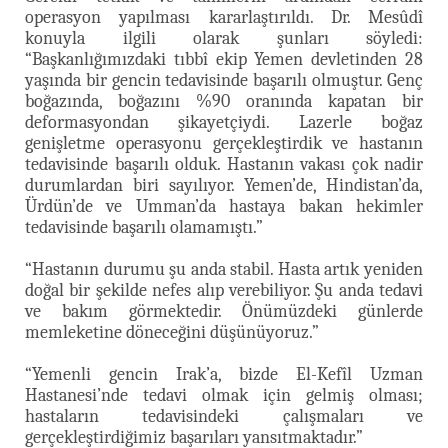
operasyon yapılması kararlaştırıldı. Dr. Mesûdî
konuyla ilgili olarak şunları söyledi:
“Başkanlığımızdaki tıbbî ekip Yemen devletinden 28
yaşında bir gencin tedavisinde başarılı olmuştur. Genç
boğazında, boğazını %90 oranında kapatan bir
deformasyondan şikayetçiydi. Lazerle boğaz
genişletme operasyonu gerçekleştirdik ve hastanın
tedavisinde başarılı olduk. Hastanın vakası çok nadir
durumlardan biri sayılıyor. Yemen’de, Hindistan’da,
Ürdün’de ve Umman’da hastaya bakan hekimler
tedavisinde başarılı olamamıştı.”
“Hastanın durumu şu anda stabil. Hasta artık yeniden
doğal bir şekilde nefes alıp verebiliyor. Şu anda tedavi
ve bakım görmektedir. Önümüzdeki günlerde
memleketine döneceğini düşünüyoruz.”
“Yemenli gencin Irak’a, bizde El-Kefîl Uzman
Hastanesi’nde tedavi olmak için gelmiş olması;
hastaların tedavisindeki çalışmaları ve
gerçekleştirdiğimiz başarıları yansıtmaktadır.”