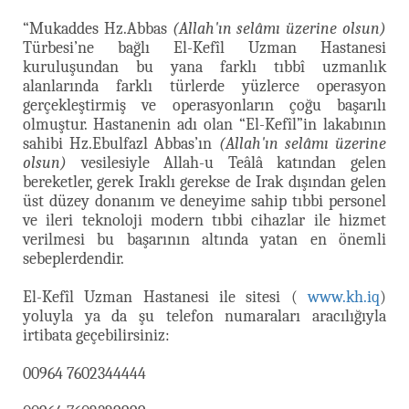
“Mukaddes Hz.Abbas
(Allah'ın selâmı üzerine olsun)
Türbesi’ne bağlı El-Kefîl Uzman Hastanesi
kuruluşundan bu yana farklı tıbbî uzmanlık
alanlarında farklı türlerde yüzlerce operasyon
gerçekleştirmiş ve operasyonların çoğu başarılı
olmuştur. Hastanenin adı olan “El-Kefîl”in lakabının
sahibi Hz.Ebulfazl Abbas’ın
(Allah'ın selâmı üzerine
olsun)
vesilesiyle Allah-u Teâlâ katından gelen
bereketler, gerek Iraklı gerekse de Irak dışından gelen
üst düzey donanım ve deneyime sahip tıbbi personel
ve ileri teknoloji modern tıbbi cihazlar ile hizmet
verilmesi bu başarının altında yatan en önemli
sebeplerdendir.
El-Kefîl Uzman Hastanesi ile sitesi (
www.kh.iq
)
yoluyla ya da şu telefon numaraları aracılığıyla
irtibata geçebilirsiniz:
00964 7602344444