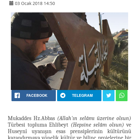
03 Ocak 2018 14:50
FACEBOOK
TELEGRAM
Mukaddes Hz.Abbas
(Allah'ın selâmı üzerine olsun)
Türbesi topluma Ehlibeyt
(Hepsine selâm olsun)
ve
Huseynî uyanışın esas prensiplerinin kültürünü
kazandırmaya yönelik kültür ve bilinç projelerine bir