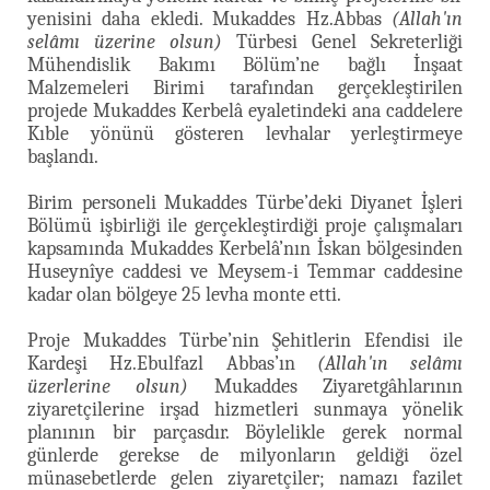
yenisini daha ekledi. Mukaddes Hz.Abbas
(Allah'ın
selâmı üzerine olsun)
Türbesi Genel Sekreterliği
Mühendislik Bakımı Bölüm’ne bağlı İnşaat
Malzemeleri Birimi tarafından gerçekleştirilen
projede Mukaddes Kerbelâ eyaletindeki ana caddelere
Kıble yönünü gösteren levhalar yerleştirmeye
başlandı.
Birim personeli Mukaddes Türbe’deki Diyanet İşleri
Bölümü işbirliği ile gerçekleştirdiği proje çalışmaları
kapsamında Mukaddes Kerbelâ’nın İskan bölgesinden
Huseynîye caddesi ve Meysem-i Temmar caddesine
kadar olan bölgeye 25 levha monte etti.
Proje Mukaddes Türbe’nin Şehitlerin Efendisi ile
Kardeşi Hz.Ebulfazl Abbas’ın
(Allah'ın selâmı
üzerlerine olsun)
Mukaddes Ziyaretgâhlarının
ziyaretçilerine irşad hizmetleri sunmaya yönelik
planının bir parçasdır. Böylelikle gerek normal
günlerde gerekse de milyonların geldiği özel
münasebetlerde gelen ziyaretçiler; namazı fazilet