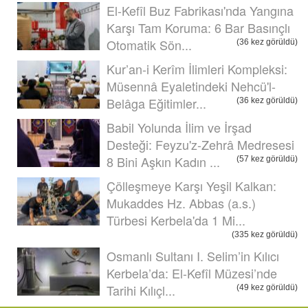
El-Kefîl Buz Fabrikası'nda Yangına
Karşı Tam Koruma: 6 Bar Basınçlı
Otomatik Sön...
(36 kez görüldü)
Kur’an-i Kerîm İlimleri Kompleksi:
Müsennâ Eyaletindeki Nehcü'l-
Belâga Eğitimler...
(36 kez görüldü)
Babil Yolunda İlim ve İrşad
Desteği: Feyzu'z-Zehrâ Medresesi
8 Bini Aşkın Kadın ...
(57 kez görüldü)
Çölleşmeye Karşı Yeşil Kalkan:
Mukaddes Hz. Abbas (a.s.)
Türbesi Kerbela'da 1 Mi...
(335 kez görüldü)
Osmanlı Sultanı I. Selim’in Kılıcı
Kerbela’da: El-Kefîl Müzesi’nde
Tarihi Kılıçl...
(49 kez görüldü)