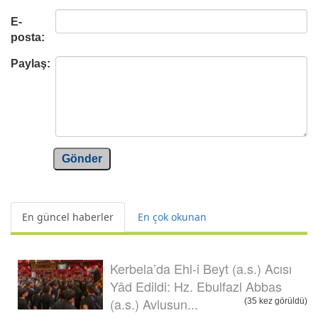
E-
posta:
Paylaş:
Gönder
En güncel haberler
En çok okunan
Kerbela’da Ehl-i Beyt (a.s.) Acısı
Yâd Edildi: Hz. Ebulfazl Abbas
(a.s.) Avlusun...
(35 kez görüldü)