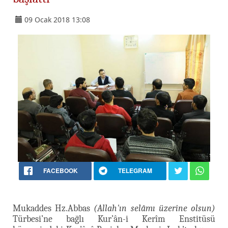
09 Ocak 2018 13:08
FACEBOOK
TELEGRAM
Mukaddes Hz.Abbas
(Allah'ın selâmı üzerine olsun)
Türbesi’ne bağlı Kur’ân-i Kerîm Enstitüsü