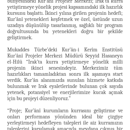
bünyesindeki Kur’ânî Projeler Merkezi; Irak’ta kurra
yetiştirmeye yönelik projesi kapsamındaki ilk hazırlık
kursunu başlattı. İkinci yılına girilen projenin hedefi;
Kur’ânî yetenekleri keşfetmek ve özel, üstünde uzun
uzadıya düşünülüp tasarlanmış, sağlıklı bir program
doğrultusunda bu yetenekleri doğru bir şekilde
geliştirmek.
Mukaddes Türbe’deki Kur’ân-i Kerîm Enstitüsü
Kur’ânî Projeler Merkezi Müdürü Seyyid Hasaneyn
el-Hilû “Irak’ta kurra yetiştirmeye yönelik milli
projenin ikinci senesindeyiz. Merkezimiz tüm
hazırlıkları tamamladıktan sonra ilk aşamaya start
verdik. Kur’ân alanımızda sunulan hizmete katkıda
bulunmak ve Irak eyaletlerinde bulunan çok sayıda
yetenek, potansiyel ve enerjilerimize kucak açmak
için bu projeyi düzenliyoruz.”
“Proje; Kur’ânî kurumların kurrasını geliştirme ve
onları performans yönünden ideal bir çizgiye
yerleştirmeyi hedefleyen talepleri ile aiz kurramızın
taleplerini karşılamak amacıyla meydana çıkmış bir