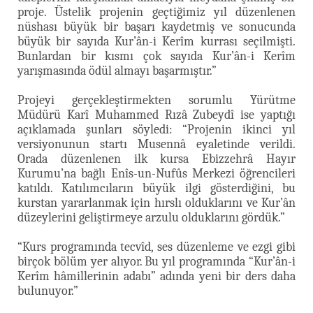
proje. Üstelik projenin geçtiğimiz yıl düzenlenen
nüshası büyük bir başarı kaydetmiş ve sonucunda
büyük bir sayıda Kur’ân-i Kerîm kurrası seçilmişti.
Bunlardan bir kısmı çok sayıda Kur’ân-i Kerîm
yarışmasında ödül almayı başarmıştır.”
Projeyi gerçekleştirmekten sorumlu Yürütme
Müdürü Karî Muhammed Rızâ Zubeydî ise yaptığı
açıklamada şunları söyledi: “Projenin ikinci yıl
versiyonunun startı Musennâ eyaletinde verildi.
Orada düzenlenen ilk kursa Ebizzehrâ Hayır
Kurumu’na bağlı Enîs-un-Nufûs Merkezi öğrencileri
katıldı. Katılımcıların büyük ilgi gösterdiğini, bu
kurstan yararlanmak için hırslı olduklarını ve Kur’ân
düzeylerini geliştirmeye arzulu olduklarını gördük.”
“Kurs programında tecvîd, ses düzenleme ve ezgi gibi
birçok bölüm yer alıyor. Bu yıl programında “Kur’ân-i
Kerîm hâmillerinin adabı” adında yeni bir ders daha
bulunuyor.”