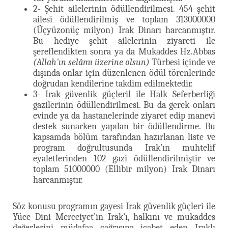
2- Şehit ailelerinin ödüllendirilmesi. 454 şehit
ailesi ödüllendirilmiş ve toplam 313000000
(Üçyüzonüç milyon) Irak Dinarı harcanmıştır.
Bu hediye şehit ailelerinin ziyareti ile
şereflendikten sonra ya da Mukaddes Hz.Abbas
(Allah'ın selâmı üzerine olsun)
Türbesi içinde ve
dışında onlar için düzenlenen ödül törenlerinde
doğrudan kendilerine takdim edilmektedir.
3- Irak güvenlik güçleril ile Halk Seferberliği
gazilerinin ödüllendirilmesi. Bu da gerek onları
evinde ya da hastanelerinde ziyaret edip manevi
destek sunarken yapılan bir ödüllendirme. Bu
kapsamda bölüm tarafından hazırlanan liste ve
program doğrultusunda Irak’ın muhtelif
eyaletlerinden 102 gazi ödüllendirilmiştir ve
toplam 51000000 (Ellibir milyon) Irak Dinarı
harcanmıştır.
Söz konusu programın gayesi Irak güvenlik güçleri ile
Yüce Dini Merceiyet’in Irak’ı, halkını ve mukaddes
değerlerini müdafaa çağrısına icabet eden Iraklı