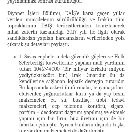
yayınlanması sonrası kurulmuştu.
Diyanet İşleri Bölümü; DAİŞ’e karşı geçen yıllar
verilen mücadelenin sürdürüldüğü ve Irak’ın tüm
topraklarının DAİŞ teröristlerinden temizlenerek
nihai zaferin kazanıldığı 2017 yılı ile ilgili olarak
sandıklardan yapılan harcamaların verilerinden yola
çıkarak şu detayları paylaştı:
1- Savaş cephelerindeki güvenlik güçleri ve Halk
Seferberliği kuvvetlerine yapılan mali yardımın
tutarı 1046744000 (Bir milyar kırkaltı milyon
yediyüzkırkdört bin) Irak Dinarıdır. Bu da
kendilerine sağlanan lojistik desteğin tutarıdır.
Bu kapsamda askerî üniformalar, iç çamaşırları,
eldivenler, yağmurluklar, kuru ya da yaş besin
malzemeler, et, su, buz,ilaç, tıbbî tedavi
malzemeleri, cep telefonu kontörü, sigara,
parfüm – deodorant dağıtımı yapılmış ve ekmek
yapımı için bir fırın, buz üretimi için de bir
fabrika açılmıştır. Ayrıca bunların dışında başka
tür yardım malzemeleri de dağıtılmıştır.