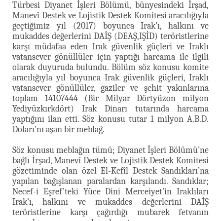
Türbesi Diyanet İşleri Bölümü, bünyesindeki İrşad,
Manevî Destek ve Lojistik Destek Komitesi aracılığıyla
geçtiğimiz yıl (2017) boyunca Irak’ı, halkını ve
mukaddes değerlerini DAİŞ (DEAŞ,IŞİD) teröristlerine
karşı müdafaa eden Irak güvenlik güçleri ve Iraklı
vatansever gönüllüler için yaptığı harcama ile ilgili
olarak duyuruda bulundu. Bölüm söz konusu komite
aracılığıyla yıl boyunca Irak güvenlik güçleri, Iraklı
vatansever gönüllüler, gaziler ve şehit yakınlarına
toplam 14107444 (Bir Milyar Dörtyüzon milyon
Yediyüzkırkdört) Irak Dinarı tutarında harcama
yaptığını ilan etti. Söz konusu tutar 1 milyon A.B.D.
Doları’nı aşan bir meblağ.
Söz konusu meblağın tümü; Diyanet İşleri Bölümü’ne
bağlı İrşad, Manevî Destek ve Lojistik Destek Komitesi
gözetiminde olan özel El-Kefîl Destek Sandıkları’na
yapılan bağışlanan paralardan karşılandı. Sandıklar;
Necef-i Eşref’teki Yüce Dini Merceiyet’in Iraklıları
Irak’ı, halkını ve mukaddes değerlerini DAİŞ
teröristlerine karşı çağırdığı mubarek fetvanın