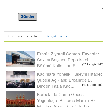
Gönder
En güncel haberler
En çok okunan
Erbaîn Ziyareti Sonrası Envanter
Sayımı Başladı: Depo İşleri
Bölümü Kullanılan E...
(25 kez görüldü)
Kadınlara Yönelik Hüseyni Hitabet
Şubesi Açıkladı: Erbaîn'de 20
Binden Fazla Kad...
(43 kez görüldü)
Kerbela’da Cuma Gecesi
Yoğunluğu: Binlerce Mümin Hz.
Ebulfazl Abbas (a.s.) Türbe...