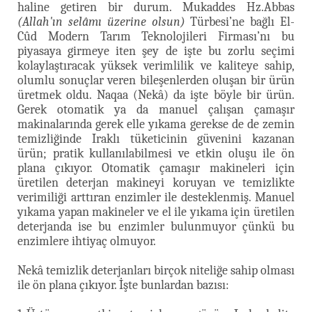
haline getiren bir durum. Mukaddes Hz.Abbas
(Allah'ın selâmı üzerine olsun)
Türbesi’ne bağlı El-
Cûd Modern Tarım Teknolojileri Firması’nı bu
piyasaya girmeye iten şey de işte bu zorlu seçimi
kolaylaştıracak yüksek verimlilik ve kaliteye sahip,
olumlu sonuçlar veren bileşenlerden oluşan bir ürün
üretmek oldu. Naqaa (Nekâ) da işte böyle bir ürün.
Gerek otomatik ya da manuel çalışan çamaşır
makinalarında gerek elle yıkama gerekse de de zemin
temizliğinde Iraklı tüketicinin güvenini kazanan
ürün; pratik kullanılabilmesi ve etkin oluşu ile ön
plana çıkıyor. Otomatik çamaşır makineleri için
üretilen deterjan makineyi koruyan ve temizlikte
verimiliği arttıran enzimler ile desteklenmiş. Manuel
yıkama yapan makineler ve el ile yıkama için üretilen
deterjanda ise bu enzimler bulunmuyor çünkü bu
enzimlere ihtiyaç olmuyor.
Nekâ temizlik deterjanları birçok niteliğe sahip olması
ile ön plana çıkıyor. İşte bunlardan bazısı: