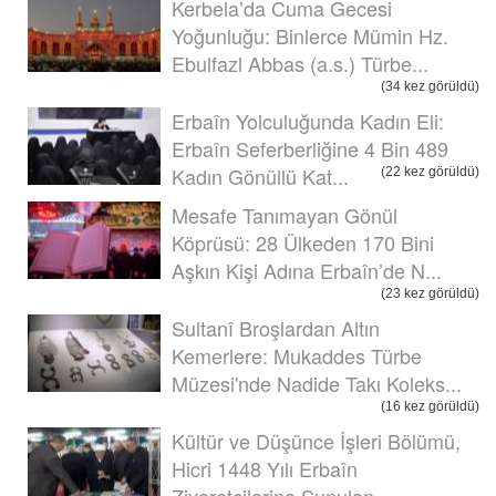
Kerbela’da Cuma Gecesi
Yoğunluğu: Binlerce Mümin Hz.
Ebulfazl Abbas (a.s.) Türbe...
(34 kez görüldü)
Erbaîn Yolculuğunda Kadın Eli:
Erbaîn Seferberliğine 4 Bin 489
Kadın Gönüllü Kat...
(22 kez görüldü)
Mesafe Tanımayan Gönül
Köprüsü: 28 Ülkeden 170 Bini
Aşkın Kişi Adına Erbaîn’de N...
(23 kez görüldü)
Sultanî Broşlardan Altın
Kemerlere: Mukaddes Türbe
Müzesi'nde Nadide Takı Koleks...
(16 kez görüldü)
Kültür ve Düşünce İşleri Bölümü,
Hicri 1448 Yılı Erbaîn
Ziyaretçilerine Sunulan ...