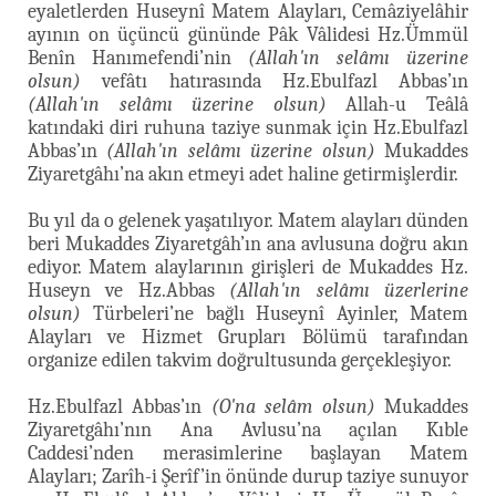
eyaletlerden Huseynî Matem Alayları, Cemâziyelâhir
ayının on üçüncü gününde Pâk Vâlidesi Hz.Ümmül
Benîn Hanımefendi’nin
(Allah'ın selâmı üzerine
olsun)
vefâtı hatırasında Hz.Ebulfazl Abbas’ın
(Allah'ın selâmı üzerine olsun)
Allah-u Teâlâ
katındaki diri ruhuna taziye sunmak için Hz.Ebulfazl
Abbas’ın
(Allah'ın selâmı üzerine olsun)
Mukaddes
Ziyaretgâhı’na akın etmeyi adet haline getirmişlerdir.
Bu yıl da o gelenek yaşatılıyor. Matem alayları dünden
beri Mukaddes Ziyaretgâh’ın ana avlusuna doğru akın
ediyor. Matem alaylarının girişleri de Mukaddes Hz.
Huseyn ve Hz.Abbas
(Allah'ın selâmı üzerlerine
olsun)
Türbeleri’ne bağlı Huseynî Ayinler, Matem
Alayları ve Hizmet Grupları Bölümü tarafından
organize edilen takvim doğrultusunda gerçekleşiyor.
Hz.Ebulfazl Abbas’ın
(O'na selâm olsun)
Mukaddes
Ziyaretgâhı’nın Ana Avlusu’na açılan Kıble
Caddesi’nden merasimlerine başlayan Matem
Alayları; Zarîh-i Şerîf’in önünde durup taziye sunuyor