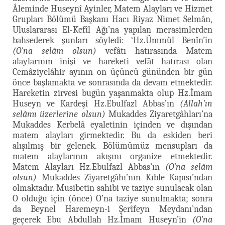
Âleminde Huseynî Ayinler, Matem Alayları ve Hizmet
Grupları Bölümü Başkanı Hacı Riyaz Nimet Selmân,
Uluslararası El-Kefîl Ağı’na yapılan merasimlerden
bahsederek şunları söyledi: ‘Hz.Ümmül Benîn’in
(O'na selâm olsun)
vefâtı hatırasında Matem
alaylarının inişi ve hareketi vefât hatırası olan
Cemâziyelâhir ayının on üçüncü gününden bir gün
önce başlamakta ve sonrasında da devam etmektedir.
Hareketin zirvesi bugün yaşanmakta olup Hz.İmam
Huseyn ve Kardeşi Hz.Ebulfazl Abbas’ın
(Allah'ın
selâmı üzerlerine olsun)
Mukaddes Ziyaretgâhları’na
Mukaddes Kerbelâ eyaletinin içinden ve dışından
matem alayları girmektedir. Bu da eskiden beri
alışılmış bir gelenek. Bölümümüz mensupları da
matem alaylarının akışını organize etmektedir.
Matem Alayları Hz.Ebulfazl Abbas’ın
(O'na selâm
olsun)
Mukaddes Ziyaretgâhı’nın Kıble Kapısı’ndan
olmaktadır. Musibetin sahibi ve taziye sunulacak olan
O olduğu için (önce) O’na taziye sunulmakta; sonra
da Beynel Haremeyn-i Şerîfeyn Meydanı’ndan
geçerek Ebu Abdullah Hz.İmam Huseyn’in
(O'na