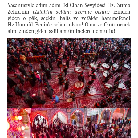
Yaşantısıyla adım adım İki Cihan Seyyidesi Hz.Fatıma
Zehrâ’nın
(Allah'ın selâmı üzerine olsun)
izinden
giden o pâk, seçkin, halîs ve vefâkâr hanımefendi
Hz.Ümmül Benîn’e selâm olsun! O’na ve O’nu örnek
alıp izinden giden saliha müminelere ne mutlu!