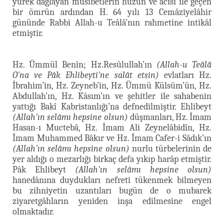
yürek dağlayan musibetlerin hüzün ve acısı ile geçen
bir ömrün ardından H. 64 yılı 13 Cemâziyelâhir
gününde Rabbi Allah-u Teâlâ’nın rahmetine intikâl
etmiştir.
Hz. Ümmül Benîn; Hz.Resûlullah’ın
(Allah-u Teâlâ
O'na ve Pâk Ehlibeyti'ne salât etsin)
evlatları Hz.
İbrahim’in, Hz. Zeyneb’in, Hz. Ümmü Külsüm’ün, Hz.
Abdullah’ın, Hz. Kâsım’ın ve şehitler ile sahabenin
yattığı Bakî Kabristanlığı’na defnedilmiştir. Ehlibeyt
(Allah'ın selâmı hepsine olsun)
düşmanları, Hz. İmam
Hasan-ı Muctebâ, Hz. İmam Ali Zeynelâbidîn, Hz.
İmam Muhammed Bâkır ve Hz. İmam Cafer-i Sâdık’ın
(Allah'ın selâmı hepsine olsun)
nurlu türbelerinin de
yer aldığı o mezarlığı birkaç defa yıkıp harâp etmiştir.
Pâk Ehlibeyt
(Allah'ın selâmı hepsine olsun)
hanedânına duydukları nefreti tükenmek bilmeyen
bu zihniyetin uzantıları bugün de o mubarek
ziyaretgâhların yeniden inşa edilmesine engel
olmaktadır.