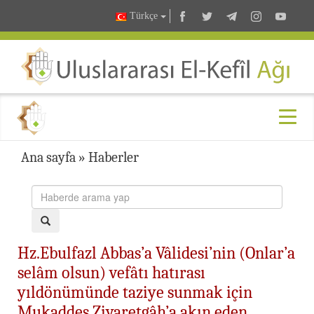
Türkçe
Ana sayfa
»
Haberler
Hz.Ebulfazl Abbas’a Vâlidesi’nin (Onlar’a
selâm olsun) vefâtı hatırası
yıldönümünde taziye sunmak için
Mukaddes Ziyaretgâh’a akın eden