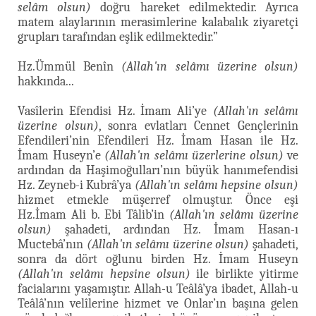
selâm olsun)
doğru hareket edilmektedir. Ayrıca
matem alaylarının merasimlerine kalabalık ziyaretçi
grupları tarafından eşlik edilmektedir.”
Hz.Ümmül Benîn
(Allah'ın selâmı üzerine olsun)
hakkında...
Vasîlerin Efendisi Hz. İmam Ali’ye
(Allah'ın selâmı
üzerine olsun)
, sonra evlatları Cennet Gençlerinin
Efendileri’nin Efendileri Hz. İmam Hasan ile Hz.
İmam Huseyn’e
(Allah'ın selâmı üzerlerine olsun)
ve
ardından da Haşimoğulları’nın büyük hanımefendisi
Hz. Zeyneb-i Kubrâ’ya
(Allah'ın selâmı hepsine olsun)
hizmet etmekle müşerref olmuştur. Önce eşi
Hz.İmam Ali b. Ebi Tâlib’in
(Allah'ın selâmı üzerine
olsun)
şahadeti, ardından Hz. İmam Hasan-ı
Muctebâ’nın
(Allah'ın selâmı üzerine olsun)
şahadeti,
sonra da dört oğlunu birden Hz. İmam Huseyn
(Allah'ın selâmı hepsine olsun)
ile birlikte yitirme
facialarını yaşamıştır. Allah-u Teâlâ’ya ibadet, Allah-u
Teâlâ’nın velîlerine hizmet ve Onlar’ın başına gelen