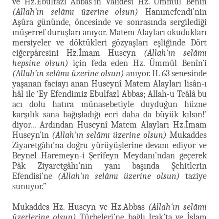
ve Hz.Ebulfazl Abbas’ın Vâlidesi Hz. Ümmül Benîn
(Allah'ın selâmı üzerine olsun)
Hanımefendi’nin
Aşûra gününde, öncesinde ve sonrasında sergilediği
müşerref duruşları anıyor. Matem Alayları okudukları
mersiyeler ve döktükleri gözyaşları eşliğinde Dört
ciğerpâresini Hz.İmam Huseyn
(Allah'ın selâmı
hepsine olsun)
için feda eden Hz. Ümmül Benîn’i
(Allah'ın selâmı üzerine olsun)
anıyor. H. 63 senesinde
yaşanan faciayı anan Huseynî Matem Alayları lisân-ı
hâl ile ‘Ey Efendimiz Ebulfazl Abbas; Allah-u Teâlâ bu
acı dolu hatıra münasebetiyle duyduğun hüzne
karşılık sana bağışladığı ecri daha da büyük kılsın!’
diyor... Ardından Huseynî Matem Alayları Hz.İmam
Huseyn’in
(Allah'ın selâmı üzerine olsun)
Mukaddes
Ziyaretgâhı’na doğru yürüyüşlerine devam ediyor ve
Beynel Haremeyn-i Şerîfeyn Meydanı’ndan geçerek
Pâk Ziyaretgâhı’nın yanı başında Şehitlerin
Efendisi’ne
(Allah'ın selâmı üzerine olsun)
taziye
sunuyor.”
Mukaddes Hz. Huseyn ve Hz.Abbas
(Allah'ın selâmı
üzerlerine olsun)
Türbeleri’ne bağlı Irak’ta ve İslam