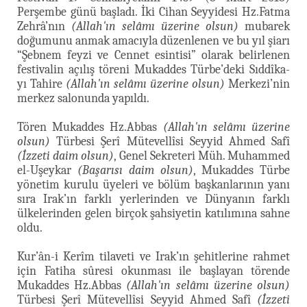
Perşembe günü başladı. İki Cihan Seyyidesi Hz.Fatma
Zehrâ’nın
(Allah'ın selâmı üzerine olsun)
mubarek
doğumunu anmak amacıyla düzenlenen ve bu yıl şiarı
“Şebnem feyzi ve Cennet esintisi” olarak belirlenen
festivalin açılış töreni Mukaddes Türbe’deki Sıddîka-
yı Tahire
(Allah'ın selâmı üzerine olsun)
Merkezi’nin
merkez salonunda yapıldı.
Tören Mukaddes Hz.Abbas
(Allah'ın selâmı üzerine
olsun)
Türbesi Şerî Mütevellîsi Seyyid Ahmed Safî
(İzzeti daim olsun)
, Genel Sekreteri Müh. Muhammed
el-Uşeykar
(Başarısı daim olsun)
, Mukaddes Türbe
yönetim kurulu üyeleri ve bölüm başkanlarının yanı
sıra Irak’ın farklı yerlerinden ve Dünyanın farklı
ülkelerinden gelen birçok şahsiyetin katılımına sahne
oldu.
Kur’ân-i Kerîm tilaveti ve Irak’ın şehitlerine rahmet
için Fatiha sûresi okunması ile başlayan törende
Mukaddes Hz.Abbas
(Allah'ın selâmı üzerine olsun)
Türbesi Şerî Mütevellîsi Seyyid Ahmed Safî
(İzzeti