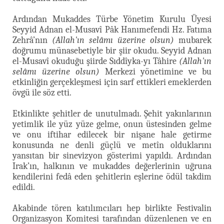
Ardından Mukaddes Türbe Yönetim Kurulu Üyesi
Seyyid Adnan el-Musavî Pâk Hanımefendi Hz. Fatıma
Zehrâ’nın
(Allah'ın selâmı üzerine olsun)
mubarek
doğrumu münasebetiyle bir şiir okudu. Seyyid Adnan
el-Musavî okuduğu şiirde Sıddîyka-yı Tâhire
(Allah'ın
selâmı üzerine olsun)
Merkezi yönetimine ve bu
etkinliğin gerçekleşmesi için sarf ettikleri emeklerden
övgü ile söz etti.
Etkinlikte şehitler de unutulmadı. Şehit yakınlarının
yetimlik ile yüz yüze gelme, onun üstesinden gelme
ve onu iftihar edilecek bir nişane hale getirme
konusunda ne denli güçlü ve metîn olduklarını
yansıtan bir sinevizyon gösterimi yapıldı. Ardından
Irak’ın, halkının ve mukaddes değerlerinin uğruna
kendilerini fedâ eden şehitlerin eşlerine ödül takdim
edildi.
Akabinde tören katılımcıları hep birlikte Festivalin
Organizasyon Komitesi tarafından düzenlenen ve en