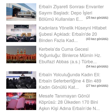
Erbaîn Ziyareti Sonrası Envanter
Sayımı Başladı: Depo İşleri
Bölümü Kullanılan E...
(25 kez görüldü)
Kadınlara Yönelik Hüseyni Hitabet
Şubesi Açıkladı: Erbaîn'de 20
Binden Fazla Kad...
(43 kez görüldü)
Kerbela’da Cuma Gecesi
Yoğunluğu: Binlerce Mümin Hz.
Ebulfazl Abbas (a.s.) Türbe...
(54 kez görüldü)
Erbaîn Yolculuğunda Kadın Eli:
Erbaîn Seferberliğine 4 Bin 489
Kadın Gönüllü Kat...
(27 kez görüldü)
Mesafe Tanımayan Gönül
Köprüsü: 28 Ülkeden 170 Bini
Aşkın Kişi Adına Erbaîn’de N...