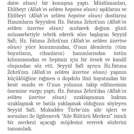
daim olsun)
bir konuşma yaptı. Müslümanları,
Ehlibeyt
(Allah'ın selâmı hepsine olsun)
aşıklarını ve
Ehlibeyt
(Allah'ın selâmı hepsine olsun)
dostlarını
Hanımların Seyyidesi Hz. Fatıma Zehrâ’nın
(Allah'ın
selâmı üzerine olsun)
mubarek doğum günü
münasebetiyle tebrik ederek söze başlayan Seyyid
Safî; Hz. Fatıma Zehrâ’nın
(Allah'ın selâmı üzerine
olsun)
yüce konumundan, O’nun âlemlerin (tüm
boyutların, cihanların) hanımlarından üstün
kılınmasından ve hepimiz için bir örnek ve kandil
oluşundan söz etti. Seyyid Safî ayrıca Hz.Fatıma
Zehrâ’nın
(Allah'ın selâmı üzerine olsun)
yaşının
küçüklüğüne rağmen o dopdolu ilmî hayatından bir
kesit sundu ve O’nun yolunun takip edilmesinin
önemine vurgu yaptı. Hz. Fatıma Zehrâ’dan
(Allah'ın
selâmı üzerine olsun)
uzaklaşmanın haktan
uzaklaşmak ve batıla yaklaşmak olduğunu söyleyen
Seyyid Safî; Mukaddes Türbe’nin aile işleri ve
sorunları ile ilgilenecek “Aile Kültürü Merkezi” isimli
bir merkezi açacağı müjdesini vererek sözlerini
tamamladı.