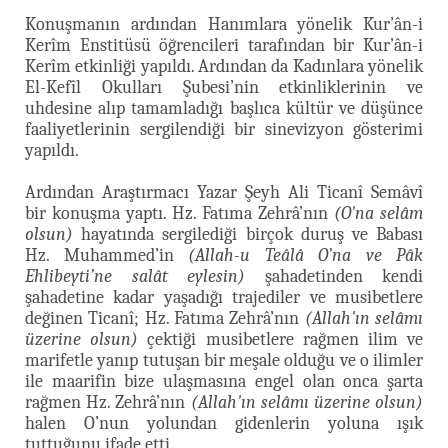
Konuşmanın ardından Hanımlara yönelik Kur’ân-i
Kerîm Enstitüsü öğrencileri tarafından bir Kur’ân-i
Kerîm etkinliği yapıldı. Ardından da Kadınlara yönelik
El-Kefîl Okulları Şubesi’nin etkinliklerinin ve
uhdesine alıp tamamladığı başlıca kültür ve düşünce
faaliyetlerinin sergilendiği bir sinevizyon gösterimi
yapıldı.
Ardından Araştırmacı Yazar Şeyh Ali Ticanî Semâvî
bir konuşma yaptı. Hz. Fatıma Zehrâ’nın
(O'na selâm
olsun)
hayatında sergilediği birçok duruş ve Babası
Hz. Muhammed’in
(Allah-u Teâlâ O’na ve Pâk
Ehlibeyti’ne salât eylesin)
şahadetinden kendi
şahadetine kadar yaşadığı trajediler ve musibetlere
değinen Ticanî; Hz. Fatıma Zehrâ’nın
(Allah'ın selâmı
üzerine olsun)
çektiği musibetlere rağmen ilim ve
marifetle yanıp tutuşan bir meşale olduğu ve o ilimler
ile maarifin bize ulaşmasına engel olan onca şarta
rağmen Hz. Zehrâ’nın
(Allah'ın selâmı üzerine olsun)
halen O’nun yolundan gidenlerin yoluna ışık
tuttuğunu ifade etti.