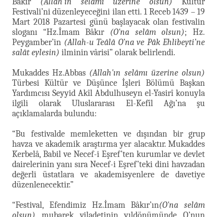
Bâkır
(Allah'ın selâmı üzerine olsun)
Kültür
Festivali’ni düzenleyeceğini ilan etti. 1 Receb 1439 – 19
Mart 2018 Pazartesi günü başlayacak olan festivalin
sloganı “Hz.İmam Bâkır
(O'na selâm olsun)
; Hz.
Peygamber’in
(Allah-u Teâlâ O’na ve Pâk Ehlibeyti’ne
salât eylesin)
ilminin vârisi” olarak belirlendi.
Mukaddes Hz.Abbas
(Allah'ın selâmı üzerine olsun)
Türbesi Kültür ve Düşünce İşleri Bölümü Başkan
Yardımcısı Seyyid Akîl Abdulhuseyn el-Yasirî konuyla
ilgili olarak Uluslararası El-Kefîl Ağı’na şu
açıklamalarda bulundu:
“Bu festivalde memleketten ve dışından bir grup
havza ve akademik araştırma yer alacaktır. Mukaddes
Kerbelâ, Babil ve Necef-i Eşref’ten kurumlar ve devlet
dairelerinin yanı sıra Necef-i Eşref’teki dini havzadan
değerli üstatlara ve akademisyenlere de davetiye
düzenlenecektir.”
“Festival, Efendimiz Hz.İmam Bâkır’ın
(O'na selâm
olsun)
mubarek viladetinin yıldönümünde O’nun