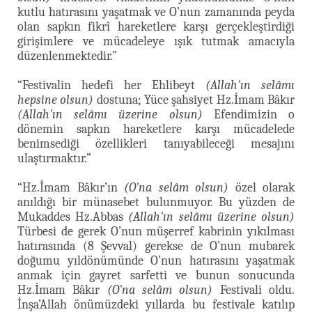
kutlu hatırasını yaşatmak ve O’nun zamanında peyda
olan sapkın fikrî hareketlere karşı gerçekleştirdiği
girişimlere ve mücadeleye ışık tutmak amacıyla
düzenlenmektedir.”
“Festivalin hedefi her Ehlibeyt
(Allah'ın selâmı
hepsine olsun)
dostuna; Yüce şahsiyet Hz.İmam Bâkır
(Allah'ın selâmı üzerine olsun)
Efendimizin o
dönemin sapkın hareketlere karşı mücadelede
benimsediği özellikleri tanıyabileceği mesajını
ulaştırmaktır.”
“Hz.İmam Bâkır’ın
(O'na selâm olsun)
özel olarak
anıldığı bir münasebet bulunmuyor. Bu yüzden de
Mukaddes Hz.Abbas
(Allah'ın selâmı üzerine olsun)
Türbesi de gerek O’nun müşerref kabrinin yıkılması
hatırasında (8 Şevval) gerekse de O’nun mubarek
doğumu yıldönümünde O’nun hatırasını yaşatmak
anmak için gayret sarfetti ve bunun sonucunda
Hz.İmam Bâkır
(O'na selâm olsun)
Festivali oldu.
İnşa’Allah önümüzdeki yıllarda bu festivale katılıp