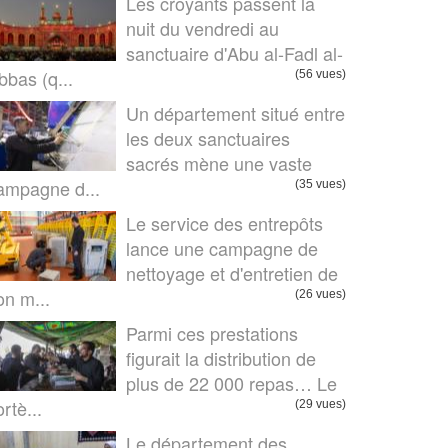
Les croyants passent la
nuit du vendredi au
sanctuaire d'Abu al-Fadl al-
bbas (q...
(56 vues)
Un département situé entre
les deux sanctuaires
sacrés mène une vaste
ampagne d...
(35 vues)
Le service des entrepôts
lance une campagne de
nettoyage et d'entretien de
on m...
(26 vues)
Parmi ces prestations
figurait la distribution de
plus de 22 000 repas… Le
rtè...
(29 vues)
Le département des