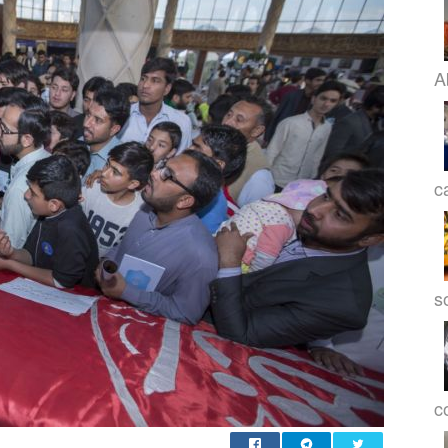
A
c
s
co