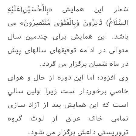
شعار این همایش «بِالْحُسَيْنِ(عَلَيْهِ
السَّلَامُ) ثَائِرُونَ وَبِالْفَتْوَى مُنْتَصِرُونَ» می
باشد. این همایش برای چندمین سال
متوالی در ادامه توفیقهای سالهای پیش
در ماه شعبان برگزار می گردد.
وی افزود: اما اين دوره از حال و هوای
خاصي برخوردار است زيرا اولين سالي
است كه این همایش بعد از آزاد سازی
تمامی خاک عراق از لوث گروه
تروريستي داعش برگزار مي شود.