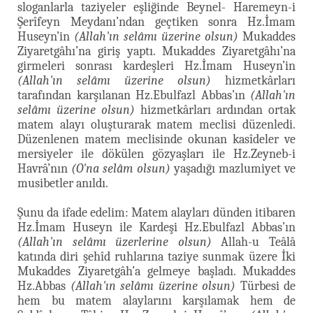
sloganlarla taziyeler eşliğinde Beynel- Haremeyn-i
Şerîfeyn Meydanı’ndan geçtiken sonra Hz.İmam
Huseyn’in
(Allah'ın selâmı üzerine olsun)
Mukaddes
Ziyaretgâhı’na giriş yaptı. Mukaddes Ziyaretgâhı’na
girmeleri sonrası kardeşleri Hz.İmam Huseyn’in
(Allah'ın selâmı üzerine olsun)
hizmetkârları
tarafından karşılanan Hz.Ebulfazl Abbas’ın
(Allah'ın
selâmı üzerine olsun)
hizmetkârları ardından ortak
matem alayı oluşturarak matem meclisi düzenledi.
Düzenlenen matem meclisinde okunan kasîdeler ve
mersiyeler ile dökülen gözyaşları ile Hz.Zeyneb-i
Havrâ’nın
(O'na selâm olsun)
yaşadığı mazlumiyet ve
musibetler anıldı.
Şunu da ifade edelim: Matem alayları dünden itibaren
Hz.İmam Huseyn ile Kardeşi Hz.Ebulfazl Abbas’ın
(Allah'ın selâmı üzerlerine olsun)
Allah-u Teâlâ
katında diri şehîd ruhlarına taziye sunmak üzere İki
Mukaddes Ziyaretgâh’a gelmeye başladı. Mukaddes
Hz.Abbas
(Allah'ın selâmı üzerine olsun)
Türbesi de
hem bu matem alaylarını karşılamak hem de