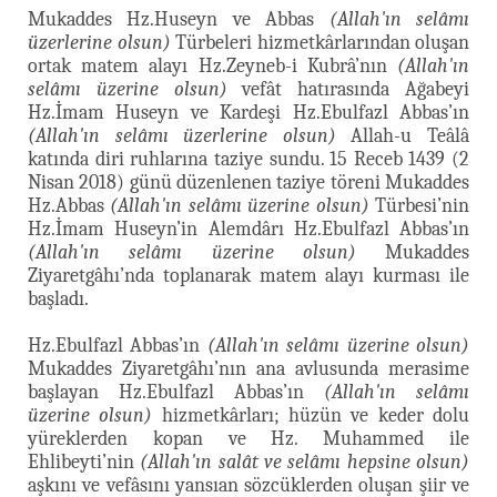
Mukaddes Hz.Huseyn ve Abbas
(Allah'ın selâmı
üzerlerine olsun)
Türbeleri hizmetkârlarından oluşan
ortak matem alayı Hz.Zeyneb-i Kubrâ’nın
(Allah'ın
selâmı üzerine olsun)
vefât hatırasında Ağabeyi
Hz.İmam Huseyn ve Kardeşi Hz.Ebulfazl Abbas’ın
(Allah'ın selâmı üzerlerine olsun)
Allah-u Teâlâ
katında diri ruhlarına taziye sundu. 15 Receb 1439 (2
Nisan 2018) günü düzenlenen taziye töreni Mukaddes
Hz.Abbas
(Allah'ın selâmı üzerine olsun)
Türbesi’nin
Hz.İmam Huseyn’in Alemdârı Hz.Ebulfazl Abbas’ın
(Allah'ın selâmı üzerine olsun)
Mukaddes
Ziyaretgâhı’nda toplanarak matem alayı kurması ile
başladı.
Hz.Ebulfazl Abbas’ın
(Allah'ın selâmı üzerine olsun)
Mukaddes Ziyaretgâhı’nın ana avlusunda merasime
başlayan Hz.Ebulfazl Abbas’ın
(Allah'ın selâmı
üzerine olsun)
hizmetkârları; hüzün ve keder dolu
yüreklerden kopan ve Hz. Muhammed ile
Ehlibeyti’nin
(Allah'ın salât ve selâmı hepsine olsun)
aşkını ve vefâsını yansıan sözcüklerden oluşan şiir ve