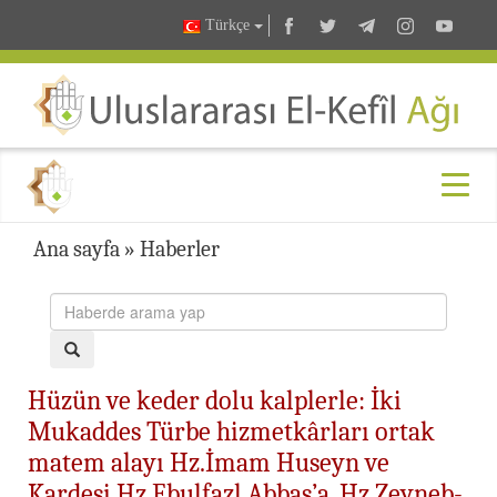
Türkçe
Ana sayfa
»
Haberler
Hüzün ve keder dolu kalplerle: İki
Mukaddes Türbe hizmetkârları ortak
matem alayı Hz.İmam Huseyn ve
Kardeşi Hz.Ebulfazl Abbas’a, Hz.Zeyneb-