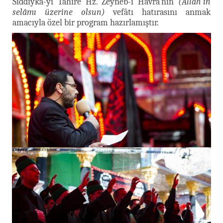
Sıddîyka-yı Tâhire Hz. Zeyneb-i Havrâ’nın
(Allah'ın
selâmı üzerine olsun)
vefâtı hatırasını anmak
amacıyla özel bir program hazırlamıştır.