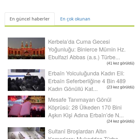
En güncel haberler
En çok okunan
Kerbela’da Cuma Gecesi
Yoğunluğu: Binlerce Mümin Hz.
Ebulfazl Abbas (a.s.) Türbe...
(41 kez görüldü)
Erbaîn Yolculuğunda Kadın Eli:
Erbaîn Seferberliğine 4 Bin 489
Kadın Gönüllü Kat...
(23 kez görüldü)
Mesafe Tanımayan Gönül
Köprüsü: 28 Ülkeden 170 Bini
Aşkın Kişi Adına Erbaîn’de N...
(24 kez görüldü)
Sultanî Broşlardan Altın
Kemerlere: Mukaddes Türbe