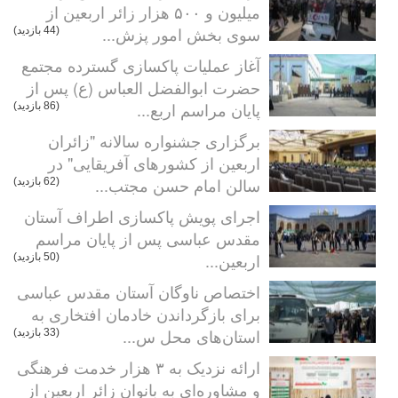
میلیون و ۵۰۰ هزار زائر اربعین از
سوی بخش امور پزش...
(44 بازدید)
آغاز عملیات پاکسازی گسترده مجتمع
حضرت ابوالفضل العباس (ع) پس از
پایان مراسم اربع...
(86 بازدید)
برگزاری جشنواره سالانه "زائران
اربعین از کشورهای آفریقایی" در
سالن امام حسن مجتب...
(62 بازدید)
اجرای پویش پاکسازی اطراف آستان
مقدس عباسی پس از پایان مراسم
اربعین...
(50 بازدید)
اختصاص ناوگان آستان مقدس عباسی
برای بازگرداندن خادمان افتخاری به
استان‌های محل س...
(33 بازدید)
ارائه نزدیک به ۳ هزار خدمت فرهنگی
و مشاوره‌ای به بانوان زائر اربعین از