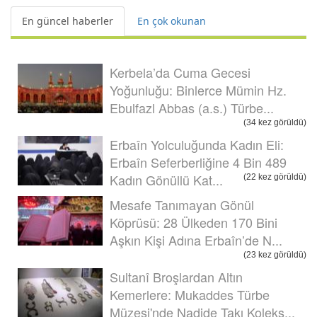
En güncel haberler
En çok okunan
Kerbela’da Cuma Gecesi
Yoğunluğu: Binlerce Mümin Hz.
Ebulfazl Abbas (a.s.) Türbe...
(34 kez görüldü)
Erbaîn Yolculuğunda Kadın Eli:
Erbaîn Seferberliğine 4 Bin 489
Kadın Gönüllü Kat...
(22 kez görüldü)
Mesafe Tanımayan Gönül
Köprüsü: 28 Ülkeden 170 Bini
Aşkın Kişi Adına Erbaîn’de N...
(23 kez görüldü)
Sultanî Broşlardan Altın
Kemerlere: Mukaddes Türbe
Müzesi'nde Nadide Takı Koleks...