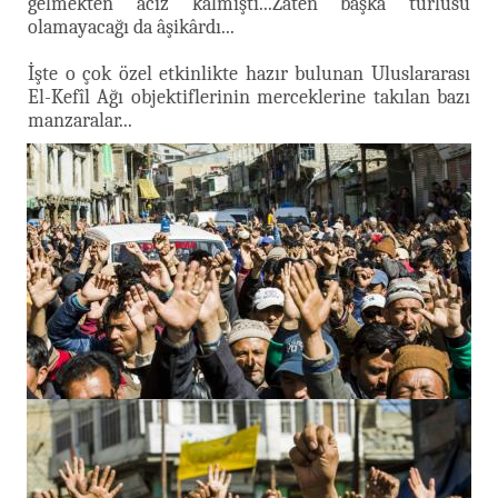
gelmekten âciz kalmıştı...Zaten başka türlüsü
olamayacağı da âşikârdı...
İşte o çok özel etkinlikte hazır bulunan Uluslararası
El-Kefîl Ağı objektiflerinin merceklerine takılan bazı
manzaralar...