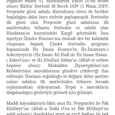
organize edilen VI. Müminlerin Emîri
(O'na selâm
olsun)
Kültür Festivali 18 Receb 1439 (5 Nisan 2019)
Perşembe günü sabahı düzenlenen tören ile birlikte
başladığını daha önce sizlerle paylaşmıştık. Festivalin
ilk günü olan Perşembe günü sabahının ilk
saatlerinden itibaren festivalin ev sahibi olan
Hindistan’ın kuzeyindeki Kargil şehrindeki İsna
Aşeriyye İlimler Havzası’nın önünde dev bir kalabalık
oluşmaya başladı. Çünkü festivalin programı
kapsamında Hz. İmam Huseyn’in, Hz.İmameyn-i
Askeriyeyn’in (Hz.İmam Ali Hadî ile Hz.İmam Hasan-
ı Askerî’nin) ve Hz.Ebulfazl Abbas’ın
(Allah'ın selâmı
hepsine olsun)
Mukaddes Ziyaretgâhları’nın
Kubbelerinin sancaklarının göndere çekileceği ilan
edilmişti. Havanın soğukluğu ve değişen iklim şartları
onları sabahın ilk saatlerinden itibaren burada
toplanmaktan alıkoyamadı. Hepsi o sancakların
dalgalandığını gözleriyle görmek için gelmişti.
Maddi kaynaklarıyla fakir, ama Hz. Peygamber ile Pâk
Ehlibeyt’ine
(Allah-u Teâlâ O’na ve Pâk Ehlibeyti’ne
salât eylesin)
duydukları sevgi ve ezeli bağları ile pek