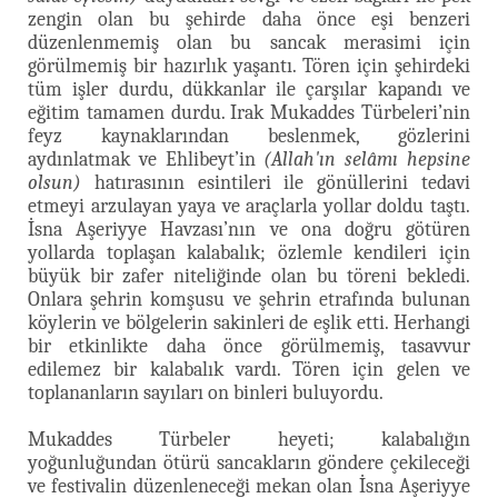
zengin olan bu şehirde daha önce eşi benzeri
düzenlenmemiş olan bu sancak merasimi için
görülmemiş bir hazırlık yaşantı. Tören için şehirdeki
tüm işler durdu, dükkanlar ile çarşılar kapandı ve
eğitim tamamen durdu. Irak Mukaddes Türbeleri’nin
feyz kaynaklarından beslenmek, gözlerini
aydınlatmak ve Ehlibeyt’in
(Allah'ın selâmı hepsine
olsun)
hatırasının esintileri ile gönüllerini tedavi
etmeyi arzulayan yaya ve araçlarla yollar doldu taştı.
İsna Aşeriyye Havzası’nın ve ona doğru götüren
yollarda toplaşan kalabalık; özlemle kendileri için
büyük bir zafer niteliğinde olan bu töreni bekledi.
Onlara şehrin komşusu ve şehrin etrafında bulunan
köylerin ve bölgelerin sakinleri de eşlik etti. Herhangi
bir etkinlikte daha önce görülmemiş, tasavvur
edilemez bir kalabalık vardı. Tören için gelen ve
toplananların sayıları on binleri buluyordu.
Mukaddes Türbeler heyeti; kalabalığın
yoğunluğundan ötürü sancakların göndere çekileceği
ve festivalin düzenleneceği mekan olan İsna Aşeriyye