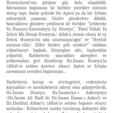
Huseyniyesi’nin girişine güç bela ulaşabildi.
Merasimin başlaması ile birlikte yürekler özlemle
dolup taştı. Sanki şehirde bir Aşûra ya da bir Erbain
sahnesiydi yaşanan. Gözler gönderlere dikildi.
Sancakların göndere çekilmesi ile birlikte “Lebbeyke
Ya Huseyn/Emrindeyiz Ey Huseyn”, “Ebed Vallah Ya
Zehrâ Ma Nensâ Huseynâ/ Allah’a yemin olsun ki ey
Zehrâ, Huseyn’ini asla unutmayacağız” ve “Heyhât
minnaz-zille/ Zillet bizden pek uzaktır!” nidaları
yükselmeye başladı. Gözyaşları aktı, hıçkırıklar
yükseldi; Kubbelerin sancakları akrepleri ve
yelkovanları geri döndürüp Hz.İmam Huseyn’in
(Allah'ın selâmı üzerine olsun)
Aşûra ve Erbain
mevsimini yeniden başlatmıştı...
Fazîletlerin kutup ve yörüngeleri, erdemlerin
kaynakları ve menkıbelerin adresi olan şahsiyetlerdi;
Hz.İmam Huseyn, Hz.İmameyn-i Askeriyeyn
(Hz.İmam Ali Hadî ile Hz.İmam Hasan-ı Askerî) ve
Hz.Ebulfazl Abbas’tı
(Allah'ın selâmı hepsine olsun)
anılanlar... Kelimelerin nutku tutulmuş, kalemler dile