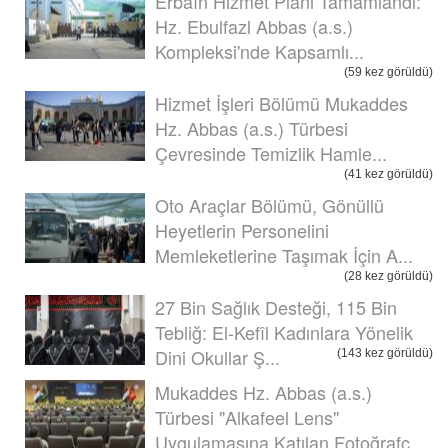
Erbaîn Hizmet Planı Tamamlandı:
Hz. Ebulfazl Abbas (a.s.)
Kompleksi'nde Kapsamlı...
(59 kez görüldü)
Hizmet İşleri Bölümü Mukaddes
Hz. Abbas (a.s.) Türbesi
Çevresinde Temizlik Hamle...
(41 kez görüldü)
Oto Araçlar Bölümü, Gönüllü
Heyetlerin Personelini
Memleketlerine Taşımak İçin A...
(28 kez görüldü)
27 Bin Sağlık Desteği, 115 Bin
Tebliğ: El-Kefîl Kadınlara Yönelik
Dini Okullar Ş...
(143 kez görüldü)
Mukaddes Hz. Abbas (a.s.)
Türbesi "Alkafeel Lens"
Uygulamasına Katılan Fotoğrafç...