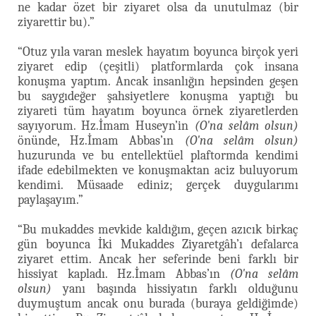
ne kadar özet bir ziyaret olsa da unutulmaz (bir
ziyarettir bu).”
“Otuz yıla varan meslek hayatım boyunca birçok yeri
ziyaret edip (çeşitli) platformlarda çok insana
konuşma yaptım. Ancak insanlığın hepsinden geşen
bu saygıdeğer şahsiyetlere konuşma yaptığı bu
ziyareti tüm hayatım boyunca örnek ziyaretlerden
sayıyorum. Hz.İmam Huseyn’in
(O'na selâm olsun)
önünde, Hz.İmam Abbas’ın
(O'na selâm olsun)
huzurunda ve bu entellektüel plaftormda kendimi
ifade edebilmekten ve konuşmaktan aciz buluyorum
kendimi. Müsaade ediniz; gerçek duygularımı
paylaşayım.”
“Bu mukaddes mevkide kaldığım, geçen azıcık birkaç
gün boyunca İki Mukaddes Ziyaretgâh’ı defalarca
ziyaret ettim. Ancak her seferinde beni farklı bir
hissiyat kapladı. Hz.İmam Abbas’ın
(O'na selâm
olsun)
yanı başında hissiyatın farklı olduğunu
duymuştum ancak onu burada (buraya geldiğimde)