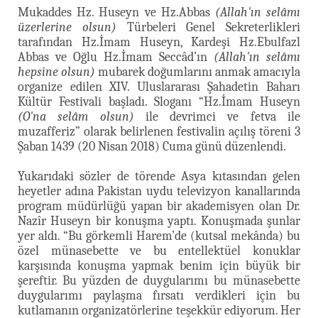
Mukaddes Hz. Huseyn ve Hz.Abbas
(Allah'ın selâmı
üzerlerine olsun)
Türbeleri Genel Sekreterlikleri
tarafından Hz.İmam Huseyn, Kardeşi Hz.Ebulfazl
Abbas ve Oğlu Hz.İmam Seccâd’ın
(Allah'ın selâmı
hepsine olsun)
mubarek doğumlarını anmak amacıyla
organize edilen XIV. Uluslararası Şahadetin Baharı
Kültür Festivali başladı. Sloganı “Hz.İmam Huseyn
(O'na selâm olsun)
ile devrimci ve fetva ile
muzafferiz” olarak belirlenen festivalin açılış töreni 3
Şaban 1439 (20 Nisan 2018) Cuma günü düzenlendi.
Yukarıdaki sözler de törende Asya kıtasından gelen
heyetler adına Pakistan uydu televizyon kanallarında
program müdürlüğü yapan bir akademisyen olan Dr.
Nazîr Huseyn bir konuşma yaptı. Konuşmada şunlar
yer aldı. “Bu görkemli Harem’de (kutsal mekânda) bu
özel münasebette ve bu entellektüel konuklar
karşısında konuşma yapmak benim için büyük bir
şereftir. Bu yüzden de duygularımı bu münasebette
duygularımı paylaşma fırsatı verdikleri için bu
kutlamanın organizatörlerine teşekkür ediyorum. Her