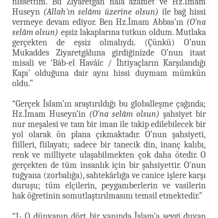
hissettim. Bu Ziyaretgâh hala azamet ve Hz.İmam
Huseyn
(Allah'ın selâmı üzerine olsun)
ile bağ hissi
vermeye devam ediyor. Ben Hz.İmam Abbas’ın
(O'na
selâm olsun)
eşsiz lakaplarına tutkun oldum. Mutlaka
gerçekten de eşsiz olmalıydı. (Çünkü) O’nun
Mukaddes Ziyaretgâhına girdiğinizde O’nun itaat
misali ve ‘Bâb-el Havâîc / İhtiyaçların Karşılandığı
Kapı’ olduğuna dair aynı hissi duymam mümkün
oldu.”
“Gerçek İslam’ın araştırıldığı bu globalleşme çağında;
Hz.İmam Huseyn’in
(O'na selâm olsun)
şahsiyet bir
nur meşalesi ve tam bir iman ile takip edilebilecek bir
yol olarak ön plana çıkmaktadır. O’nun şahsiyeti,
fiilleri, fiilayatı; sadece bir tanecik din, inanç kalıbı,
renk ve milliyete ulaşabilmekten çok daha ötedir. O
gerçekten de tüm insanlık için bir şahsiyettir. O’nun
tuğyana (zorbalığa), sahtekârlığa ve canice işlere karşı
duruşu; tüm elçilerin, peygamberlerin ve vasîlerin
hak öğretinin somutlaştırılmasını temsil etmektedir.”
“1- O dünyanın dört bir yanında İslam’a sevgi duyan