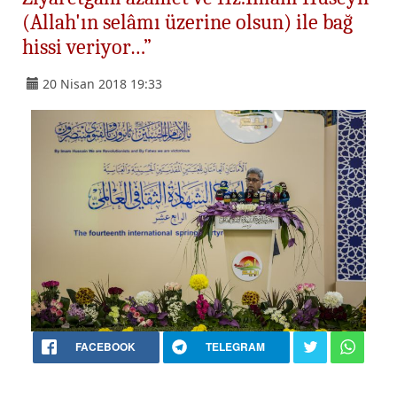
(Allah'ın selâmı üzerine olsun) ile bağ
hissi veriyor…”
20 Nisan 2018 19:33
FACEBOOK
TELEGRAM