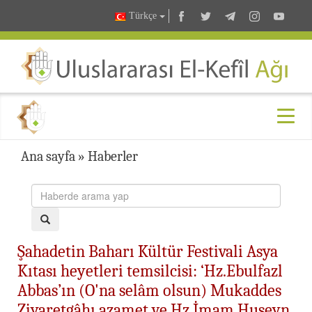
Türkçe
Ana sayfa
»
Haberler
Şahadetin Baharı Kültür Festivali Asya
Kıtası heyetleri temsilcisi: ‘Hz.Ebulfazl
Abbas’ın (O'na selâm olsun) Mukaddes
Ziyaretgâhı azamet ve Hz.İmam Huseyn