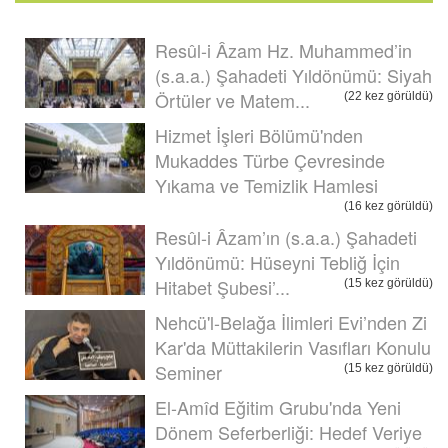
Resûl-i Âzam Hz. Muhammed’in
(s.a.a.) Şahadeti Yıldönümü: Siyah
Örtüler ve Matem...
(22 kez görüldü)
Hizmet İşleri Bölümü'nden
Mukaddes Türbe Çevresinde
Yıkama ve Temizlik Hamlesi
(16 kez görüldü)
Resûl-i Âzam’ın (s.a.a.) Şahadeti
Yıldönümü: Hüseyni Tebliğ İçin
Hitabet Şubesi’...
(15 kez görüldü)
Nehcü'l-Belağa İlimleri Evi’nden Zi
Kar'da Müttakilerin Vasıfları Konulu
Seminer
(15 kez görüldü)
El-Amîd Eğitim Grubu'nda Yeni
Dönem Seferberliği: Hedef Veriye