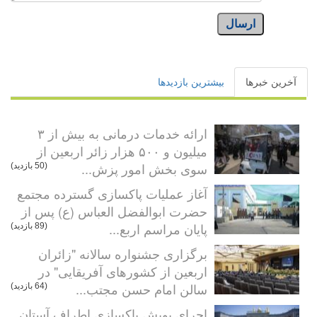
ارسال
آخرین خبرها
بیشترین بازدیدها
ارائه خدمات درمانی به بیش از ۳
میلیون و ۵۰۰ هزار زائر اربعین از
سوی بخش امور پزش...
(50 بازدید)
آغاز عملیات پاکسازی گسترده مجتمع
حضرت ابوالفضل العباس (ع) پس از
پایان مراسم اربع...
(89 بازدید)
برگزاری جشنواره سالانه "زائران
اربعین از کشورهای آفریقایی" در
سالن امام حسن مجتب...
(64 بازدید)
اجرای پویش پاکسازی اطراف آستان