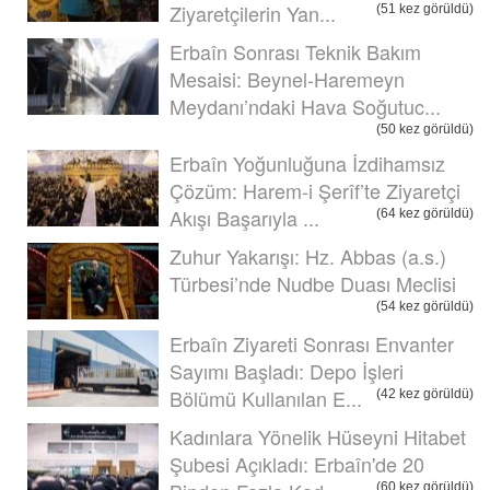
Ziyaretçilerin Yan...
(51 kez görüldü)
Erbaîn Sonrası Teknik Bakım
Mesaisi: Beynel-Haremeyn
Meydanı’ndaki Hava Soğutuc...
(50 kez görüldü)
Erbaîn Yoğunluğuna İzdihamsız
Çözüm: Harem-i Şerîf’te Ziyaretçi
Akışı Başarıyla ...
(64 kez görüldü)
Zuhur Yakarışı: Hz. Abbas (a.s.)
Türbesi’nde Nudbe Duası Meclisi
(54 kez görüldü)
Erbaîn Ziyareti Sonrası Envanter
Sayımı Başladı: Depo İşleri
Bölümü Kullanılan E...
(42 kez görüldü)
Kadınlara Yönelik Hüseyni Hitabet
Şubesi Açıkladı: Erbaîn'de 20
(60 kez görüldü)