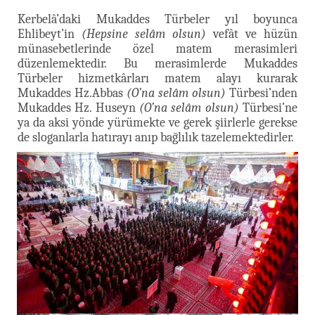
Kerbelâ’daki Mukaddes Türbeler yıl boyunca
Ehlibeyt’in
(Hepsine selâm olsun)
vefât ve hüzün
münasebetlerinde özel matem merasimleri
düzenlemektedir. Bu merasimlerde Mukaddes
Türbeler hizmetkârları matem alayı kurarak
Mukaddes Hz.Abbas
(O’na selâm olsun)
Türbesi’nden
Mukaddes Hz. Huseyn
(O’na selâm olsun)
Türbesi’ne
ya da aksi yönde yürümekte ve gerek şiirlerle gerekse
de sloganlarla hatırayı anıp bağlılık tazelemektedirler.