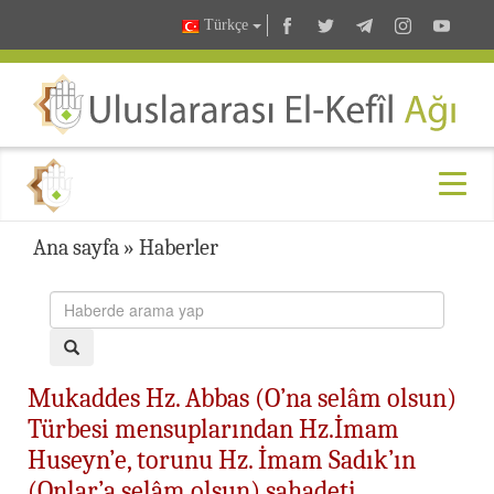
Türkçe
Ana sayfa
»
Haberler
Mukaddes Hz. Abbas (O’na selâm olsun)
Türbesi mensuplarından Hz.İmam
Huseyn’e, torunu Hz. İmam Sadık’ın
(Onlar’a selâm olsun) şahadeti