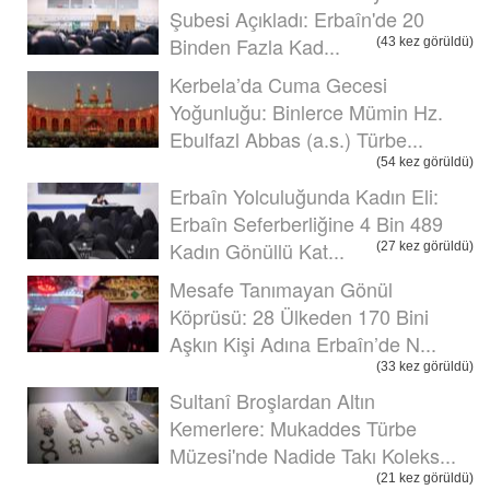
Şubesi Açıkladı: Erbaîn'de 20
Binden Fazla Kad...
(43 kez görüldü)
Kerbela’da Cuma Gecesi
Yoğunluğu: Binlerce Mümin Hz.
Ebulfazl Abbas (a.s.) Türbe...
(54 kez görüldü)
Erbaîn Yolculuğunda Kadın Eli:
Erbaîn Seferberliğine 4 Bin 489
Kadın Gönüllü Kat...
(27 kez görüldü)
Mesafe Tanımayan Gönül
Köprüsü: 28 Ülkeden 170 Bini
Aşkın Kişi Adına Erbaîn’de N...
(33 kez görüldü)
Sultanî Broşlardan Altın
Kemerlere: Mukaddes Türbe
Müzesi'nde Nadide Takı Koleks...
(21 kez görüldü)