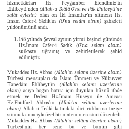
hizmetkârları Hz. Peygamber Efendimiz’in
Ehlibeyti’nden
(Allah-u Teâlâ O’na ve Pâk Ehlibeyti’ne
salât eylesin)
olan on İki İmamlar’ın altıncısı Hz.
İmam Cafer-i Sâdık’ın
(O’na selâm olsun)
şahadeti
yıldönümünü andı.
148 yılında Şevval ayının yirmi beşinci gününde
Hz.İmam Cafer-i Sadık
(O’na selâm olsun)
suikaste uğramış ve zehirletilerek şehîd
edilmiştir.
Mukaddes Hz. Abbas
(Allah’ın selâmı üzerine olsun)
Türbesi mensupları da İslam Ümmeti ve Nübuvvet
Hanedânı Ehlibeyt’in
(Allah’ın selâmı üzerlerine
olsun)
acıya boğan hatıra için duyulan hüznü ifade
etmek ve Dedesi Hz.İmam Huseyn ile Amcası
Hz.Ebulfazl Abbas’ın
(Allah’ın selâmı üzerlerine
olsun)
Allah-u Teâlâ katındaki diri ruhlarına taziye
sunmak amacıyla özel bir matem merasimi düzenledi.
Mukaddes Hz. Abbas
(Allah’ın selâmı üzerine olsun)
Türbesi’nin her sene bu ve bunun gibi