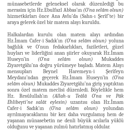
münasebetlerde geleneksel olarak düzenlediği bu
merasim için Hz.Ebulfazl Abbas’ın
(O’na selâm olsun)
hizmetkârları önce Ana Avlu’da (Sahn-ı Şerîf’te) bir
araya gelerek özel bir matem alayı kuruldu.
Halkalardan kurulu olan matem alayı ardından
Hz.İmam Cafer-i Sadık’ın
(O’na selâm olsun)
yoluna
bağlılık ve O’nun fedakarlıkları, faziletleri, güzel
huyları ve liderliğini anan şiirler okuyarak Hz.İmam
Huseyn’in
(O’na selâm olsun)
Mukaddes
Ziyaretgâhı’na doğru yürümeye başladı. Matem Alayı
mensupları Beynel Haremeyn-i Şerîfeyn
Meydanı’ndan geçerek Hz.İmam Huseyn’in
(O’na
selâm olsun)
Mukaddes Ziyaretgâhı’na giriş yaptıktan
sonra özel matem meclisi düzenledi. Böylelikle hem
Hz. Resûlullah’ın
(Allah-u Teâlâ O’na ve Pâk
Ehlibeyti’ne salât eylesin)
uzantısı olan Hz.İmam
Cafer-i Sadık’ın
(O’na selâm olsun)
yolundan
ayrılmayacaklarını bir kez daha vurgulamış hem de
yaşanan münasebetin ne denli büyük acılarla yüklü
olduğunu ve yaşanan zulmü hatırlatmış oldular.