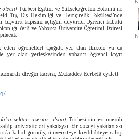
K
e olsun)
Türbesi Eğitim ve Yükseköğretim Bölümü’ne
eki Tıp, Diş Hekimliği ve Hemşirelik Fakültesi’nde
in başvuru kapısını açtığını duyurdu. Öğrenci kabulü
kanlığı Yerli ve Yabancı Üniversite Öğretimi Dairesi
K
pılacak.
u eden öğrencileri aşağıda yer alan linkten ya da
de yer alan yerleşkesinden yabancı öğrenci kayıt
numaralı direğin karşısı, Mukaddes Kerbelâ eyaleti -
iq/
lah'ın selâmı üzerine olsun)
Türbesi’nin en önemli
 sahip üniversiteleri yakalayan bir düzeyi yakalaması
ında kabul görmüş, üniversiteye kredibiliteye sahip