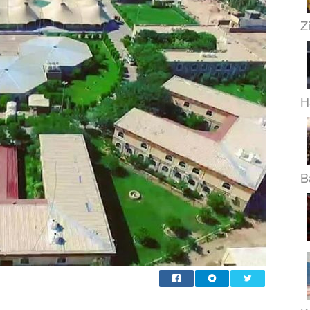
Z
H
B