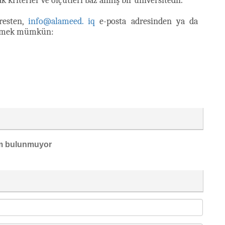
kriterler ve ölçütleri baz almış bir üniversitedir.
resten,
info@alameed. iq
e-posta adresinden ya da
geçmek mümkün:
m bulunmuyor