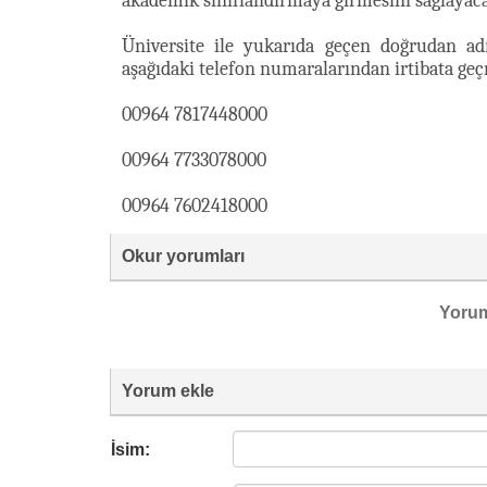
akademik sınıflandırmaya girmesini sağlayacak 
Üniversite ile yukarıda geçen doğrudan ad
aşağıdaki telefon numaralarından irtibata 
00964 7817448000
00964 7733078000
00964 7602418000
Okur yorumları
Yoru
Yorum ekle
İsim: