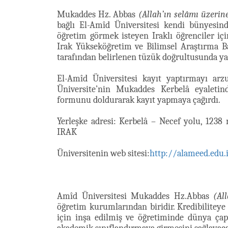
Mukaddes Hz. Abbas
(Allah’ın selâmı üzerin
bağlı El-Amîd Üniversitesi kendi bünyesind
öğretim görmek isteyen Iraklı öğrenciler iç
Irak Yükseköğretim ve Bilimsel Araştırma Ba
tarafından belirlenen tüzük doğrultusunda ya
El-Amîd Üniversitesi kayıt yaptırmayı arz
Üniversite’nin Mukaddes Kerbelâ eyaletin
formunu doldurarak kayıt yapmaya çağırdı.
Yerleşke adresi: Kerbelâ – Necef yolu, 1238 
IRAK
Üniversitenin web sitesi:
http://alameed.edu.
Amîd Üniversitesi Mukaddes Hz.Abbas
(Al
öğretim kurumlarından biridir. Kredibiliteye
için inşa edilmiş ve öğretiminde dünya çap