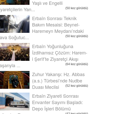
Yaşlı ve Engelli
iyaretçilerin Yan...
(50 kez görüldü)
Erbaîn Sonrası Teknik
Bakım Mesaisi: Beynel-
Haremeyn Meydanı’ndaki
ava Soğutuc...
(50 kez görüldü)
Erbaîn Yoğunluğuna
İzdihamsız Çözüm: Harem-
i Şerîf’te Ziyaretçi Akışı
aşarıyla ...
(64 kez görüldü)
Zuhur Yakarışı: Hz. Abbas
(a.s.) Türbesi’nde Nudbe
Duası Meclisi
(52 kez görüldü)
Erbaîn Ziyareti Sonrası
Envanter Sayımı Başladı:
Depo İşleri Bölümü
(42 kez görüldü)