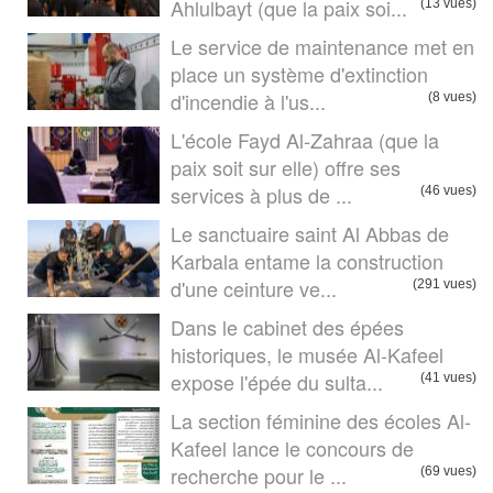
Ahlulbayt (que la paix soi...
(13 vues)
Le service de maintenance met en
place un système d'extinction
d'incendie à l'us...
(8 vues)
L'école Fayd Al-Zahraa (que la
paix soit sur elle) offre ses
services à plus de ...
(46 vues)
Le sanctuaire saint Al Abbas de
Karbala entame la construction
d'une ceinture ve...
(291 vues)
Dans le cabinet des épées
historiques, le musée Al-Kafeel
expose l'épée du sulta...
(41 vues)
La section féminine des écoles Al-
Kafeel lance le concours de
recherche pour le ...
(69 vues)