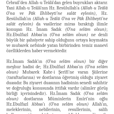
Cebrail’den Allah-u Teâlâ’dan gelen buyrukları aktarır.
Yani Allah-u Teâlâ’nın Hz. Resûlullah’a
(Allah-u Teâlâ
O’na ve Pâk Ehlibeyti’ne salât eylesin)
, Hz.
Resûlullah’ın
(Allah-u Teâlâ O’na ve Pâk Ehlibeyti’ne
salât eylesin)
da vasîlerine miras bıraktığı ilimle
konuşan Hz. İmam Sadık
(O’na selâm olsun)
;
Hz.Ebulfazl Abbas’ın
(O’na selâm olsun)
ne denli
büyük bir şahsiyete sahip olduğunu ortaya koymakta
ve mubarek nefsinde yatan birbirinden temiz manevî
özelliklerden haber vermektedir.
Hz.İmam Sadık’ın
(O’na selâm olsun)
bir diğer
meşhur hadisi de; Hz.Ebulfazl Abbas’ın
(O’na selâm
olsun)
Mubarek Kabr-i Şerîfi’ne varan Şiilerine
(taraftarlarına) ve dostlarına öğretmiş olduğu ziyaret
duasıdır. Bu ziyaret duasının hadisinin senedi sahihtir
ve doğruluğu konusunda ittifak vardır (alimler görüş
birliği içerisindedir). Hz.İmam Sadık
(O’na selâm
olsun)
dostlarına Müminlerin Emîri’nin oğlu
Hz.Ebulfazl Abbas’ı
(O’na selâm olsun)
Allah’ın,
meleklerinin, nebîlerinin, resullerinin, salih