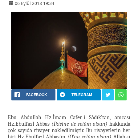
06 Eylül 2018 19:34
FACEBOOK
TELEGRAM
Ebu Abdullah Hz.İmam Cafer-i Sâdık’tan, amcası
Hz.Ebulfazl Abbas
(İkisine de selâm olsun)
hakkında
çok sayıda rivayet nakledilmiştir. Bu rivayetlerin her
biri Hz.Ebulfazl Abbas’ın
(O’na selâm olsun)
Allah-u