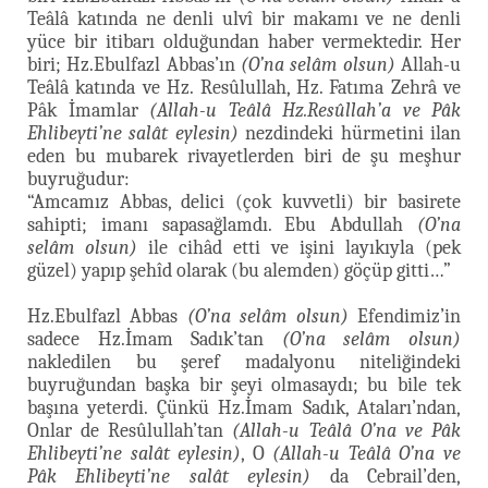
Teâlâ katında ne denli ulvî bir makamı ve ne denli
yüce bir itibarı olduğundan haber vermektedir. Her
biri; Hz.Ebulfazl Abbas’ın
(O’na selâm olsun)
Allah-u
Teâlâ katında ve Hz. Resûlullah, Hz. Fatıma Zehrâ ve
Pâk İmamlar
(Allah-u Teâlâ Hz.Resûllah’a ve Pâk
Ehlibeyti’ne salât eylesin)
nezdindeki hürmetini ilan
eden bu mubarek rivayetlerden biri de şu meşhur
buyruğudur:
“Amcamız Abbas, delici (çok kuvvetli) bir basirete
sahipti; imanı sapasağlamdı. Ebu Abdullah
(O’na
selâm olsun)
ile cihâd etti ve işini layıkıyla (pek
güzel) yapıp şehîd olarak (bu alemden) göçüp gitti…”
Hz.Ebulfazl Abbas
(O’na selâm olsun)
Efendimiz’in
sadece Hz.İmam Sadık’tan
(O’na selâm olsun)
nakledilen bu şeref madalyonu niteliğindeki
buyruğundan başka bir şeyi olmasaydı; bu bile tek
başına yeterdi. Çünkü Hz.İmam Sadık, Ataları’ndan,
Onlar de Resûlullah’tan
(Allah-u Teâlâ O’na ve Pâk
Ehlibeyti’ne salât eylesin)
, O
(Allah-u Teâlâ O’na ve
Pâk Ehlibeyti’ne salât eylesin)
da Cebrail’den,