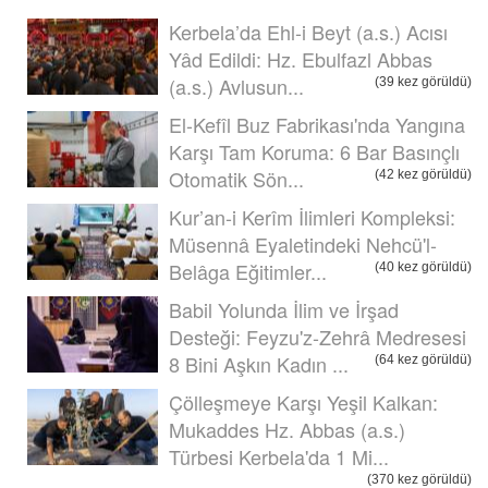
Kerbela’da Ehl-i Beyt (a.s.) Acısı
Yâd Edildi: Hz. Ebulfazl Abbas
(a.s.) Avlusun...
(39 kez görüldü)
El-Kefîl Buz Fabrikası'nda Yangına
Karşı Tam Koruma: 6 Bar Basınçlı
Otomatik Sön...
(42 kez görüldü)
Kur’an-i Kerîm İlimleri Kompleksi:
Müsennâ Eyaletindeki Nehcü'l-
Belâga Eğitimler...
(40 kez görüldü)
Babil Yolunda İlim ve İrşad
Desteği: Feyzu'z-Zehrâ Medresesi
8 Bini Aşkın Kadın ...
(64 kez görüldü)
Çölleşmeye Karşı Yeşil Kalkan:
Mukaddes Hz. Abbas (a.s.)
Türbesi Kerbela'da 1 Mi...
(370 kez görüldü)