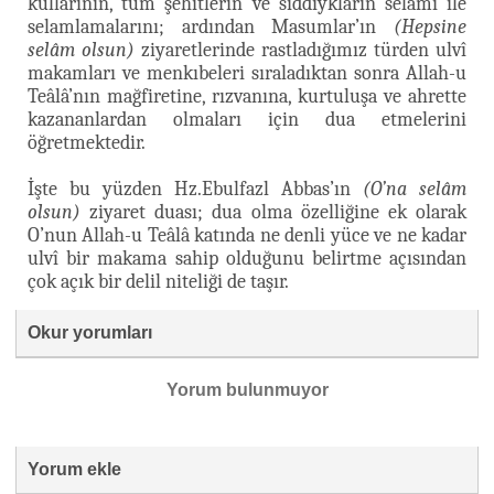
kullarının, tüm şehitlerin ve sıddîykların selâmı ile
selamlamalarını; ardından Masumlar’ın
(Hepsine
selâm olsun)
ziyaretlerinde rastladığımız türden ulvî
makamları ve menkıbeleri sıraladıktan sonra Allah-u
Teâlâ’nın mağfiretine, rızvanına, kurtuluşa ve ahrette
kazananlardan olmaları için dua etmelerini
öğretmektedir.
İşte bu yüzden Hz.Ebulfazl Abbas’ın
(O’na selâm
olsun)
ziyaret duası; dua olma özelliğine ek olarak
O’nun Allah-u Teâlâ katında ne denli yüce ve ne kadar
ulvî bir makama sahip olduğunu belirtme açısından
çok açık bir delil niteliği de taşır.
Okur yorumları
Yorum bulunmuyor
Yorum ekle