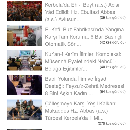
Kerbela’da Ehl-i Beyt (a.s.) Acısı
Yâd Edildi: Hz. Ebulfazl Abbas
(a.s.) Avlusun...
(39 kez görüldü)
El-Kefîl Buz Fabrikası'nda Yangına
Karşı Tam Koruma: 6 Bar Basınçlı
Otomatik Sön...
(42 kez görüldü)
Kur’an-i Kerîm İlimleri Kompleksi:
Müsennâ Eyaletindeki Nehcü'l-
Belâga Eğitimler...
(40 kez görüldü)
Babil Yolunda İlim ve İrşad
Desteği: Feyzu'z-Zehrâ Medresesi
8 Bini Aşkın Kadın ...
(64 kez görüldü)
Çölleşmeye Karşı Yeşil Kalkan:
Mukaddes Hz. Abbas (a.s.)
Türbesi Kerbela'da 1 Mi...
(370 kez görüldü)