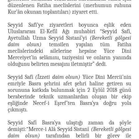
düzenlenen Fatiha meclislerini (merhumun ruhuna
Kur’ân okunan toplantıları) ziyaret etti.
Seyyid Safî’ye ziyaretleri boyunca eşlik eden
Uluslararası El-Kefîl Ağı muhabiri “Seyyid Safî,
Ayetullah Uzma Seyyid Sistanî’yi
(Bereketli gölgesi
daim olsun)
temsilen yapılan tüm Fatiha
meclislerindeki ailelerine hepsine Yüce Dini
Merceiyet’in selâmını, taziyesini ve onların yanında
olduğunu belirten mesajını iletmiştir” dedi.
Seyyid Safî
(İzzeti daim olsun)
Yüce Dini Mercii’nin
emriyle Basra şehrini afet şehri haline getiren su
sorununa katkıda bulunmak için 2 Eylül 2018 günü
beraberinde teknik uzmanlardan oluşan bir ekip
eşliğinde Necef-i Eşref’ten Basra’ya doğru yola
çıkmıştı.
Seyyid Safî Basra’ya ulaştığı zaman da şöyle
demişti:“Merce-i Alâ Seyyid Sistanî
(Bereketli gölgesi
daim olsun)
tarafından belirli bir görev ile