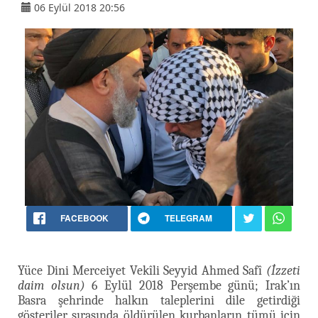
06 Eylül 2018 20:56
FACEBOOK
TELEGRAM
Yüce Dini Merceiyet Vekîli Seyyid Ahmed Safî
(İzzeti
daim olsun)
6 Eylül 2018 Perşembe günü; Irak’ın
Basra şehrinde halkın taleplerini dile getirdiği
gösteriler sırasında öldürülen kurbanların tümü için